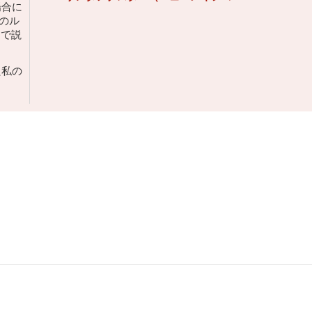
場合に
のル
ムで説
た私の