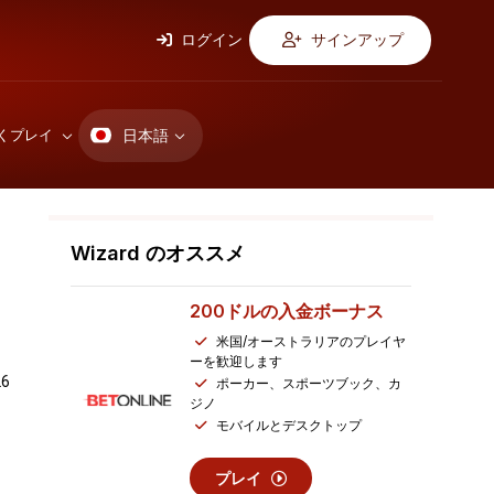
ログイン
サインアップ
日本語
くプレイ
Wizard のオススメ
200ドルの
入金ボーナス
米国/オーストラリアのプレイヤ
ーを歓迎します
6
ポーカー、スポーツブック、カ
ジノ
モバイルとデスクトップ
プレイ