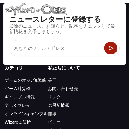
ニュースレターに登録する
最新のニュース、お知らせ、記事をチェックして最
ブラックジャック、クラップス、ルーレットなど、数百種類の
新情報を入手しましょう。
カジノゲームで数学的に正しい戦略と情報。
カテゴリ
私たちについて
ゲームのオッズ&戦略
关于
ゲーム計算機
お問い合わせ先
ギャンブル情報
リンク
楽しくプレイ
の最新情報
オンラインギャンブル
無線
Wizardに質問
ビデオ