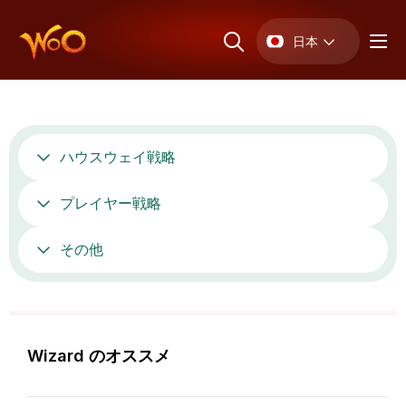
日本
ハウスウェイ戦略
プレイヤー戦略
その他
Wizard のオススメ