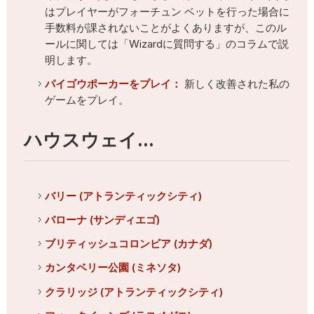
はプレイヤーがフォーチュン ベットを行った場合に
手数料が課されないことがよくありますが、このル
ールに関しては「Wizardに質問する」のコラムで説
明します。
パイゴウポーカーをプレイ：
新しく改善された私の
ゲームをプレイ。
ハウスウェイ...
バリー (アトランティックシティ)
バローナ (サンディエゴ)
ブリティッシュコロンビア (カナダ)
カンタベリー公園 (ミネソタ)
クラリッジ (アトランティックシティ)