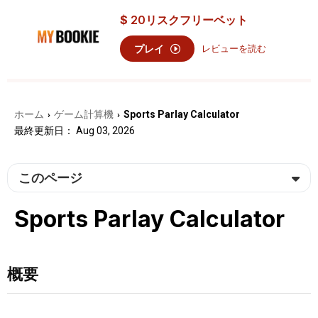
$
20
リスクフリーベット
プレイ
レビューを読む
ホーム
ゲーム計算機
Sports Parlay Calculator
›
›
最終更新日： Aug 03, 2026
このページ
Sports Parlay Calculator
概要