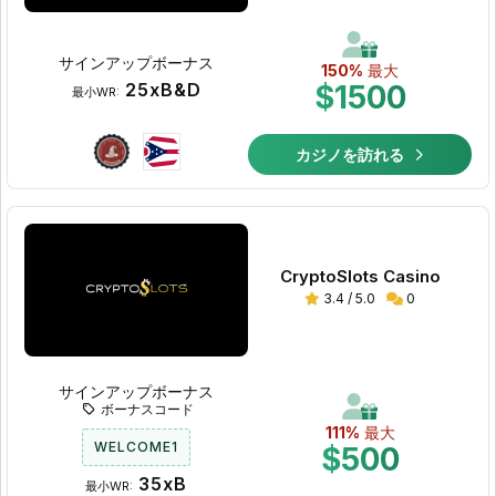
サインアップボーナス
150%
最大
25xB&D
$1500
最小WR:
カジノを訪れる
CryptoSlots Casino
3.4 / 5.0
0
サインアップボーナス
ボーナスコード
111%
最大
WELCOME1
$500
35xB
最小WR: