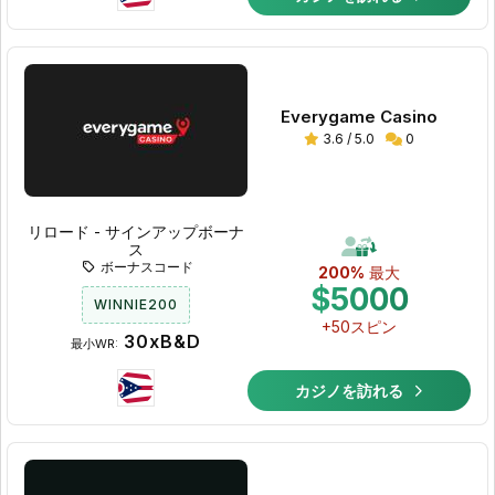
Everygame Casino
3.6 / 5.0
0
リロード - サインアップボーナ
ス
ボーナスコード
200%
最大
$5000
WINNIE200
+50スピン
30xB&D
最小WR:
カジノを訪れる