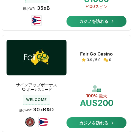
+100スピン
35xB
最小WR:
カジノを訪れる
Fair Go Casino
3.9 / 5.0
0
サインアップボーナス
ボーナスコード
100%
最大
WELCOME
AU$200
30xB&D
最小WR:
カジノを訪れる