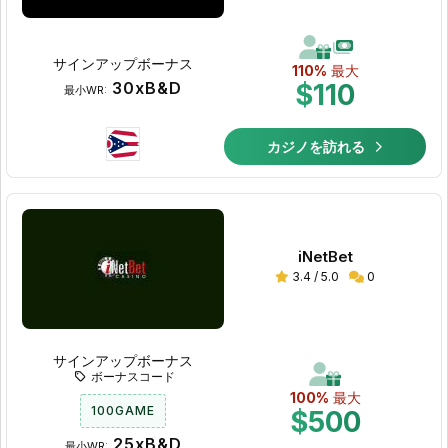
サインアップボーナス
110%
最大
30xB&D
$110
最小WR:
カジノを訪れる
iNetBet
3.4 / 5.0
0
サインアップボーナス
ボーナスコード
100%
最大
100GAME
$500
25xB&D
最小WR: