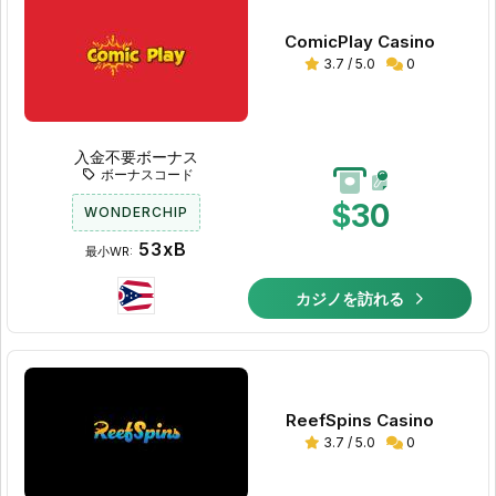
ComicPlay Casino
3.7 / 5.0
0
入金不要ボーナス
ボーナスコード
$30
WONDERCHIP
53xB
最小WR:
カジノを訪れる
ReefSpins Casino
3.7 / 5.0
0