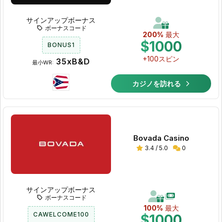
サインアップボーナス
ボーナスコード
200%
最大
$1000
BONUS1
+100スピン
35xB&D
最小WR:
カジノを訪れる
Bovada Casino
3.4 / 5.0
0
サインアップボーナス
ボーナスコード
100%
最大
CAWELCOME100
$1000