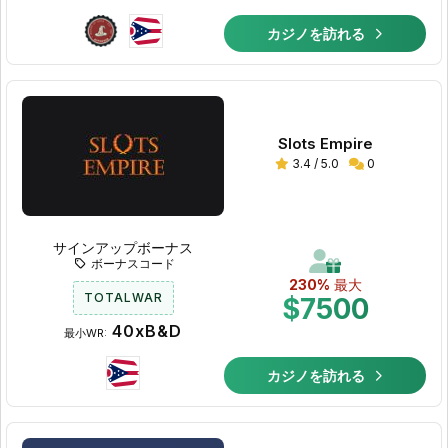
カジノを訪れる
Slots Empire
3.4 / 5.0
0
サインアップボーナス
ボーナスコード
230%
最大
TOTALWAR
$7500
40xB&D
最小WR:
カジノを訪れる