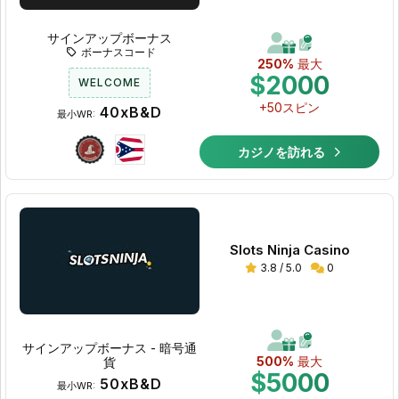
サインアップボーナス
ボーナスコード
250%
最大
$2000
WELCOME
+50スピン
40xB&D
最小WR:
カジノを訪れる
Slots Ninja Casino
3.8 / 5.0
0
サインアップボーナス - 暗号通
500%
最大
貨
$5000
50xB&D
最小WR: