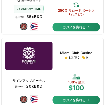
ボーナスコード
250SHOWTIME
250%
リロードボーナス
+25スピン
35xB&D
最小WR:
カジノを訪れる
Miami Club Casino
3.3 / 5.0
0
サインアップボーナス
100%
最大
20xB&D
$100
最小WR:
カジノを訪れる