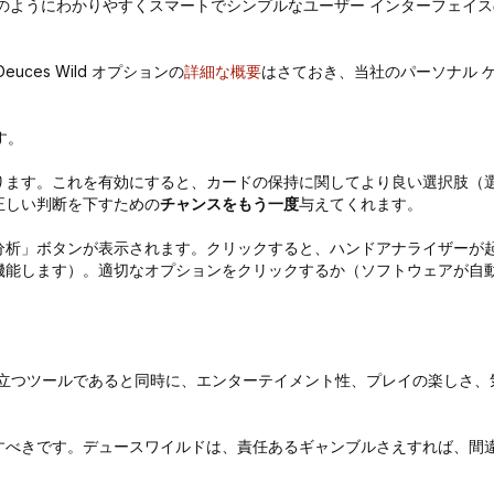
、このようにわかりやすくスマートでシンプルなユーザー インターフェイスの
es Wild オプションの
詳細な概要
はさておき、当社のパーソナル 
す。
ります。これを有効にすると、カードの保持に関してより良い選択肢（
正しい判断を下すための
チャンスをもう一度
与えてくれます。
分析」ボタンが表示されます。クリックすると、ハンドアナライザーが
機能します）。適切なオプションをクリックするか（ソフトウェアが自
めるのに役立つツールであると同時に、エンターテイメント性、プレイの楽し
すべきです。デュースワイルドは、責任あるギャンブルさえすれば、間
。