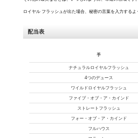
ロイヤル フラッシュが出た場合、秘密の言葉を入力するよ
配当表
手
ナチュラルロイヤルフラッシュ
4つのデュース
ワイルドロイヤルフラッシュ
ファイブ・オブ・ア・カインド
ストレートフラッシュ
フォー・オブ・ア・カインド
フルハウス