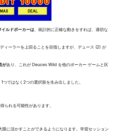
ワイルドポーカーは
、統計的に正確な動きをすれば、適切な
ィーラーを上回ることを目指しますが、デュース (2) が
性が
あり、これが Deuces Wild を他のポーカー ゲームと区
1つではなく2つの選択肢を生み出しました。
益を得られる可能性があります。
大限に活かすことができるようになります。学習セッション