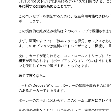
JavaScript のおかげであらゆるデバイスで利用できる
ルに関する知識を高めることです。
このコンセプトを実証するために、現在利用可能な多数の Deuc
ポートします。
この慣例的な組み込み機能は 2 つのステップで展開されま
まず、画面のすぐ上に
「戦略エラーを警告」
ボックスがあ
す。このオプションは無料のアドバイザーとして機能し、
次に、カードが配られると、コントロールストリップに「
概要
が表示されます（ポップアップウィンドウのようにも
ンを使用して自分で選択することもできます。
敢えて言うなら…
…当社の Deuces Wild は、ポーカーの知識を高
のあるポーカーでもあります。
ポーカーのスキルに関わらず、このゲームは絶対にプレイ
その他の確実なことは、いつものように、幸運の領域です