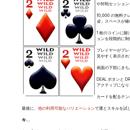
や対戦セッション
10,000 の
金」
スペースが確
1 枚のコインに賭
ョンを段階的に制
プレイヤーがプレ
見やすく表示され
画面の下部にきち
DEAL ボタンと
アクティブになり
カードを配るテン
最後に、
他の利用可能なバリエーション
で運とスキルを試し
今…