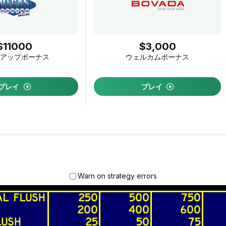
$11000
$3,000
ンアップボーナス
ウェルカムボーナス
プレイ
プレイ
Warn on strategy errors