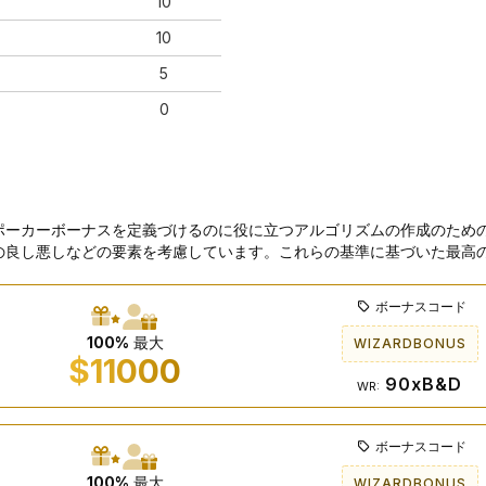
10
10
5
0
ポーカーボーナスを定義づけるのに役に立つアルゴリズムの作成のため
の良し悪しなどの要素を考慮しています。これらの基準に基づいた最高
ボーナスコード
100%
最大
WIZARDBONUS
$11000
90xB&D
WR:
ボーナスコード
100%
最大
WIZARDBONUS