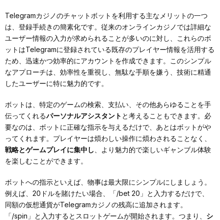
Telegramカジノのチャットボットを利用する主なメリットの一つ
は、登録手続きの簡素化です。従来のオンラインカジノでは詳細な
ユーザー情報の入力が求められることが多いのに対し、これらのボ
ットはTelegramに登録されている既存のプレイヤー情報を活用する
ため、迅速かつ効率的にアカウントを作成できます。このシンプル
なアプローチは、効率性を重視し、無駄な手順を嫌う、技術に精通
したユーザーに特に魅力的です。
ボットは、特定のゲームの検索、支払い、その他あらゆることを手
伝ってくれる
パーソナルアシスタント
と考えることもできます。必
要なのは、ボットに正確な指示を与えるだけで、あとはボットがや
ってくれます。プレイヤーは煩わしい操作に煩わされることなく、
戦略とゲームプレイに集中し
、より魅力的で楽しいギャンブル体験
を楽しむことができます。
ボットへの指示といえば、物事は最大限にシンプルにしましょう。
例えば、20ドルを賭けたい場合、「/bet 20」と入力するだけで、
同額の仮想通貨がTelegramカジノの残高に追加されます。
「/spin」と入力するとスロットゲームが開始されます。つまり、
シ