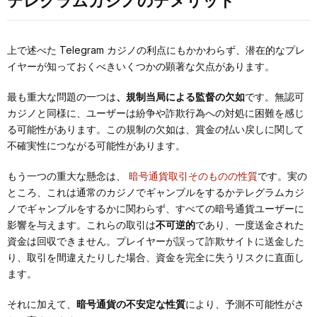
テレグラムカジノのデメリット
上で述べた Telegram カジノの利点にもかかわらず、潜在的なプレ
イヤーが知っておくべきいくつかの顕著な欠点があります。
最も重大な問題の一つは
、規制当局による監督の欠如
です。無認可
カジノと同様に、ユーザーは紛争や詐欺行為への対処に困難を感じ
る可能性があります。この規制の欠如は、賞金の払い戻しに関して
不確実性につながる可能性があります。
もう一つの重大な懸念は、
暗号通貨取引そのものの性質
です。実の
ところ、これは通常のカジノでギャンブルをするかテレグラムカジ
ノでギャンブルをするかに関わらず、すべての暗号通貨ユーザーに
影響を与えます。これらの取引は
不可逆的
であり、一度送金された
資金は回収できません。プレイヤーが誤って詐欺サイトに送金した
り、取引を間違えたりした場合、資金を完全に失うリスクに直面し
ます。
それに加えて、
暗号通貨の不安定な性質
により、予測不可能性がさ