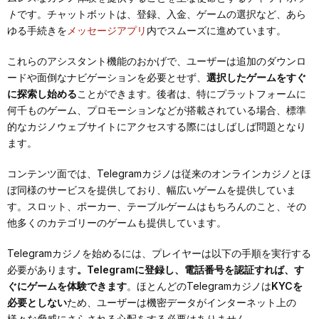
ト
です。チャットボットは、登録、入金、ゲームの選択など、あら
ゆる手続きを
メッセージアプリ
内でスムーズに進めています。
これらのアシスタント機能のおかげで、ユーザーは追加のダウンロ
ードや面倒なナビゲーションを必要とせず、
選択したゲームをすぐ
に探索し始める
ことができます。後者は、特にプラットフォームに
何千ものゲーム、プロモーションなどが搭載されている場合、標準
的なカジノウェブサイトにアクセスする際にはしばしば問題となり
ます。
コンテンツ面では、Telegramカジノは従来のオンラインカジノとほ
ぼ同様のサービスを提供しており、幅広いゲームを提供していま
す。スロット、ポーカー、テーブルゲームはもちろんのこと、その
他多くのカテゴリーのゲームも提供しています。
Telegramカジノを始めるには、プレイヤーは以下の手順を実行する
必要があります
。Telegramに登録し、電話番号を認証すれば、す
ぐにゲームを体験できます
。ほとんどのTelegramカジノは
KYCを
必要としない
ため、ユーザーは機密データがインターネット上の
様々な脅威にさらされる心配をする必要はありません。