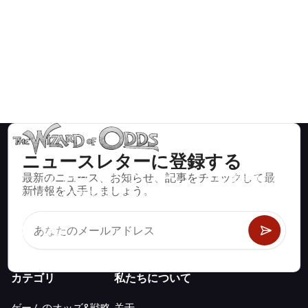
ニュースレターに登録する
最新のニュース、お知らせ、記事をチェックして最
ブラックジャック、クラップス、ルーレットなど、数百種類の
新情報を入手しましょう。
カジノゲームで数学的に正しい戦略と情報。
カテゴリ
私たちについて
ゲームのオッズ&戦略
关于