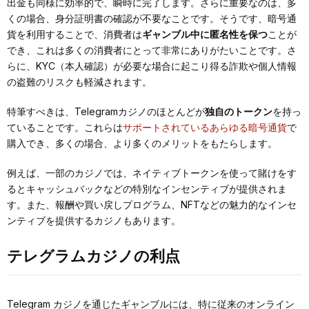
出金も同様に効率的で、瞬時に完了します。さらに重要なのは、多
くの場合、身分証明書の確認が不要なことです。そうです、暗号通
貨を利用することで、消費者は
ギャンブル中に匿名性を保つ
ことが
でき、これは多くの消費者にとって非常にありがたいことです。さ
らに、KYC（本人確認）が必要な場合に起こり得る詐欺や個人情報
の盗難のリスクも軽減されます。
特筆すべきは、Telegramカジノのほとんどが
独自のトークン
を持っ
ていることです。これらは
サポートされているあらゆる暗号通貨
で
購入でき、多くの場合、より多くのメリットをもたらします。
例えば、一部のカジノでは、ネイティブトークンを使って賭けをす
るとキャッシュバックなどの特別なインセンティブが提供されま
す。また、報酬や買い戻しプログラム、NFTなどの魅力的なインセ
ンティブを提供するカジノもあります。
テレグラムカジノの利点
Telegram カジノを通じたギャンブルには、特に従来のオンライン