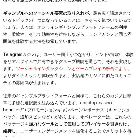
ギャンブルへのソーシャル要素の取り入れが、
最も広く議論されて
いるトピックの一つになっていることに、おそらく気づいているで
しょう。人々は、オンラインギャンブルプラットフォームの利便
性、柔軟性、そして効率性を維持しながら、ランドカジノと同じ雰
囲気を体験する方法を模索しています。
Telegramカジノは、ユーザー同士がつながり、ヒントや戦略、体験
をリアルタイムで共有できるグループ機能を通じて、それを実現し
ます。
ソーシャルインタラクションとゲームプレイの融合により
、
よりダイナミックな体験が生まれ、実店舗のカジノに似たコミュニ
ティの雰囲気が生まれます。
従来のギャンブルプラットフォームと同様に、これらのカジノは非
常に多様な選択肢を組み込んでいます。com/top-casino-
bonuses/">プロモーションキャンペーンやボーナス（キャッシュ
バック、追加スピンなど）があります。オペレーターは、これらの
パッケージを
強力なツールとして使用してプレイヤーを引き付け、
維持し
、ユーザーエンゲージメントを強化することでメリットを得