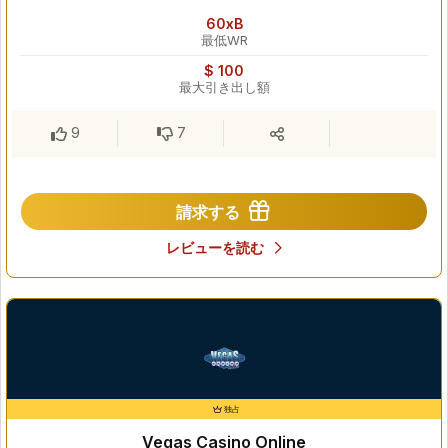
60xB
最低WR
$ 100
最大引き出し額
9
7
請求する
レビューを読む
独占
Vegas Casino Online