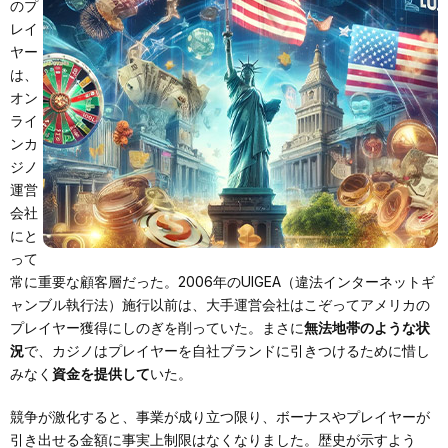
のプ
レイ
ヤー
は、
オン
ライ
ンカ
ジノ
運営
会社
にと
って
常に重要な顧客層だった。2006年のUIGEA（違法インターネットギ
ャンブル執行法）施行以前は、大手運営会社はこぞってアメリカの
プレイヤー獲得にしのぎを削っていた。まさに
無法地帯のような状
況
で、カジノはプレイヤーを自社ブランドに引きつけるために惜し
みなく
資金を提供して
いた。
競争が激化すると、事業が成り立つ限り、ボーナスやプレイヤーが
引き出せる金額に事実上制限はなくなりました。歴史が示すよう