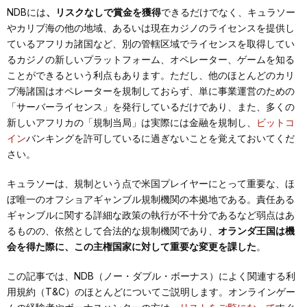
NDBには
、リスクなしで賞金を獲得
できるだけでなく、キュラソー
やカリブ海の他の地域、あるいは現在カジノのライセンスを提供し
ているアフリカ諸国など、別の管轄区域でライセンスを取得してい
るカジノの新しいプラットフォーム、オペレーター、ゲームを知る
ことができるという利点もあります。ただし、他のほとんどのカリ
ブ海諸国はオペレーターを規制しておらず、単に事業運営のための
「サーバーライセンス」を発行しているだけであり、また、多くの
新しいアフリカの「規制当局」は実際には金融を規制し、
ビットコ
イン
バンキングを許可しているに過ぎないことを覚えておいてくだ
さい。
キュラソーは、規制という点で米国プレイヤーにとって重要な、ほ
ぼ唯一のオフショアギャンブル規制機関の本拠地である。責任ある
ギャンブルに関する詳細な政策の執行が不十分であるなど弱点はあ
るものの、依然として合法的な規制機関であり、
オランダ王国は機
会を得た際に、この主権国家に対して重要な変更を課した
。
この記事では、NDB（ノー・ダブル・ボーナス）によく関連する利
用規約（T&C）のほとんどについてご説明します。オンラインゲー