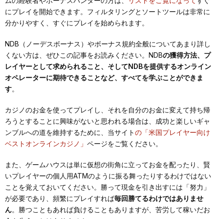
ムの経験者やボーナスハンターの方は、
リストをご覧になって
すぐ
にプレイを開始できます。フィルタリングとソートツールは非常に
分かりやすく、すぐにプレイを始められます。
NDB（ノーデスボーナス）やボーナス規約全般についてあまり詳し
くない方は、ぜひこの記事をお読みください。NDB
の獲得方法、プ
レイヤーとして求められること、そしてNDBを提供するオンライン
オペレーターに期待できることなど、すべてを学ぶことができま
す
。
カジノのお金を使ってプレイし、それを自分のお金に変えて持ち帰
ろうとすることに興味がないと思われる場合は、成功と楽しいギャ
ンブルへの道を維持するために、当サイト
の「米国プレイヤー向け
ベストオンラインカジノ」
ページをご覧ください。
また、ゲームハウスは単に仮想の街角に立ってお金を配ったり、賢
いプレイヤーの個人用ATMのように振る舞ったりするわけではない
ことを覚えておいてください。勝って現金を引き出すには「努力」
が必要であり、頻繁にプレイすれば
毎回勝てるわけではありませ
ん
。勝つこともあれば負けることもありますが、苦労して稼いだお