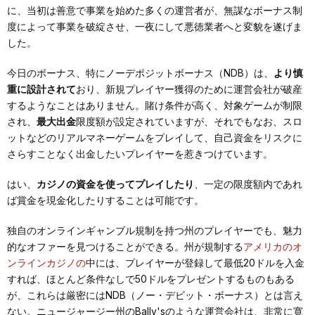
に、当初は善意で事業を始めた多くの運営者が、無謀なボーナス制
度によって事業を破綻させ、一夜にして悪徳業者へと変貌を遂げま
した。
今日のボーナス、特にノーデポジットボーナス（NDB）は、
より慎
重に設計されて
おり、新規プレイヤー獲得のために運営会社が破産
するようなことはありません。賭け条件が高く、対象ゲームが制限
され、
最大出金
限度額が設定されていますが、それでもなお、スロ
ットなどのリアルマネーゲームをプレイして、自己資金をリスクに
さらすことなく出金したいプレイヤーを惹きつけています。
はい、
カジノの資金を使ってプレイしたり
、一定の限度額内であれ
ば賞金を現金化したりすることは可能です。
独自のオンラインギャンブル規制を持つ州のプレイヤーでも、魅力
的なオファーを見つけることができる。州が規制する
アメリカのオ
ンラインカジノの
中には、プレイヤーが登録して最低20ドルを入金
すれば、ほとんど条件なしで50ドルをプレゼントするものもある
が、これらは厳密にはNDB（ノー・デビット・ボーナス）とは言え
ない。ニュージャージー州のBally'sのような運営会社は、非常に寛