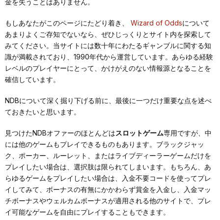
金を失うことはありません。
もしあなたがこのページにたどり着き、
Wizard of Odds
について
あまりよくご存知でないなら、ぜひじっくりとサイト内を探索して
みてください。当サイトには数十年にわたるギャンブルに関する知
識が満載されており、1990年代から運営しています。あらゆる経験
レベルのプレイヤーにとって、かけがえのない情報源となることを
確信しています。
NDBについて深く掘り下げる前に、最後に一つだけ重要な点を述べ
ておきたいと思います。
見つけたNDBオファーのほとんどは
スロットゲーム
専用ですが、中
には他のゲームもプレイできるものもあります。ブラックジャッ
ク、ポーカー、ルーレット、またはライブディーラーゲームだけを
プレイしたい場合は、選択肢は限られてしまいます。もちろん、あ
らゆるゲームをプレイしたい場合は、入金不要コードを使ってプレ
イしてみて、ボーナスの有無にかかわらず賞金を入金し、入金マッ
チボーナスやウェルカムボーナスが適用される他のサイトで、プレ
イ可能なゲームを自由にプレイすることもできます。