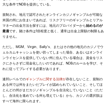
大な条件でNDBを提供している。
規制され、地元で認可されたオンラインカジノギャンブルが可能な
米国の州にお住まいであれば、リスクフリーのギャンブルとリアル
マネーの出金方法を探すには、地元のプロバイダーから
始めるのが
最適
です。賭け条件は1倍程度と低く、通常は出金上限額の制限もあ
りません。
ただし、MGM、Virgin、Bally's、またはその他の地元のカジノでウ
ェルカムキャッシュを使い切ってしまった場合、あるいはオンライ
ンライセンスを提供していない州に住んでいる場合は、資金をリス
クにさらさずに現金化したいのであれば、NDBのルールを学び、そ
れに従ってプレイする必要があります。
連邦レベルでの
ギャンブルに関する法律が
存在しないこと、規制の
ある州では州をまたいだプレイが認められていないこと、そしてほ
とんどの州がまだカジノギャンブルを合法化していないこと（ただ
し、合法化を進めている州も増えている）から、カジノの選択肢は
すべて海外に限られます。