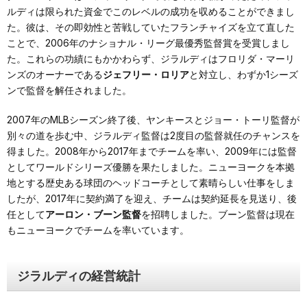
ルディは限られた資金でこのレベルの成功を収めることができまし
た。彼は、その即効性と苦戦していたフランチャイズを立て直した
ことで、2006年のナショナル・リーグ最優秀監督賞を受賞しまし
た。これらの功績にもかかわらず、ジラルディはフロリダ・マーリ
ンズのオーナーである
ジェフリー・ロリア
と対立し、わずか1シーズ
ンで監督を解任されました。
2007年のMLBシーズン終了後、ヤンキースとジョー・トーリ監督が
別々の道を歩む中、ジラルディ監督は2度目の監督就任のチャンスを
得ました。2008年から2017年までチームを率い、2009年には監督
としてワールドシリーズ優勝を果たしました。ニューヨークを本拠
地とする歴史ある球団のヘッドコーチとして素晴らしい仕事をしま
したが、2017年に契約満了を迎え、チームは契約延長を見送り、後
任として
アーロン・ブーン監督
を招聘しました。ブーン監督は現在
もニューヨークでチームを率いています。
ジラルディの経営統計