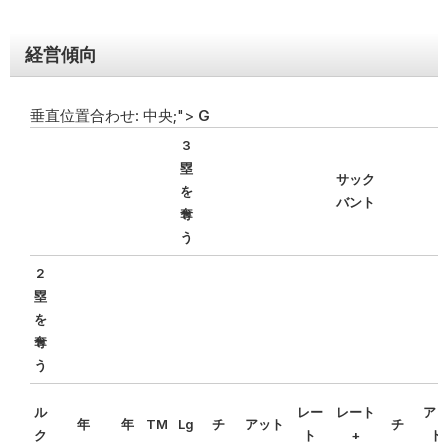
2
2008
43
ク・
AL
89
73
0.549
0
162
3
0
0
ヤン
キー
経営傾向
ス
ニュ
垂直位置合わせ: 中央;">
G
ーヨ
3
ー
塁
3
2009
44
ク・
AL
103
59
0.636
0
162
1
11
4
サック
を
ヤン
バント
奪
キー
う
ス
2
ニュ
塁
ーヨ
を
ー
奪
4
2010
45
ク・
AL
95
67
0.586
0
162
2
5
4
う
ヤン
キー
ル
レー
レート
ア
ス
年
年
TM
Lg
チ
アット
チ
ク
ト
+
ト