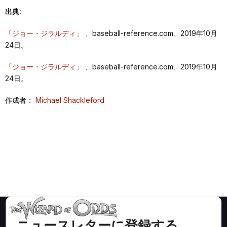
出典:
ラ
オ
2002
37
CHC
90
256
234
19
53
10
1
1
ン
ラ
1994
29
コル
C
93
85
83
757
610
549
「ジョー・ジラルディ」
、baseball-reference.com、2019年10月
ダ
ン
24日。
ダ
オ
ラ
「ジョー・ジラルディ」
、baseball-reference.com、2019年10月
オ
2003
38
STL
16
26
23
1
3
0
0
0
ン
24日。
ラ
1995
30
コル
C
122
119
107
1044.1
801
730
ダ
ン
作成者：
Michael Shackleford
ダ
15年
1277
4535
4127
454
1100
186
26
3
1996
31
NYY
C
AL
120
110
102
973.2
852
803
162 ゲ
ーム平
162
575
524
58
140
24
3
5
1996
31
NYY
DH
AL
2
0
均
1997
32
NYY
C
AL
111
109
101
979.1
889
830
CHC（7
578
1880
1719
161
446
74
6
1
1997
32
NYY
DH
AL
1
0
歳）
1998
33
NYY
C
AL
78
76
62
655.2
582
541
NYY（4
379
1412
1283
147
349
72
9
8
年）
1999
34
NYY
C
AL
65
64
52
551
494
452
ニュースレターに登録する
COL（3