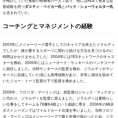
が検討していた複数の候補者の一人であり、他にはMLBで豊富な監
督経験を持つ
ダスティ・ベイカー氏
と
バック・ショーウォルター氏
も含まれていた。
コーチングとマネジメントの経験
2003年にメジャーリーグ選手としてのキャリアを終えたジラルディ
でしたが、彼が愛するスポーツに関わり続ける方法を見つけるのに
時間はかかりませんでした。2004年にはYESネットワークのキャス
ターを務め、2005年にはニューヨーク・ヤンキースのベンチコーチ
に就任しました。当時ヤンキースの監督を務め、ジラルディがヤン
キースに在籍していた頃にも指導経験があり、非常に成功を収めて
いたジョー・トーリ監督の下で監督を務めました。
2006年、フロリダ・マーリンズは、前監督のジャック・マッケオン
に代わり、ジラルディを監督に迎えました。ジラルディは素晴らし
い仕事をしてチームを78勝84敗という成績に導き、2006年のMLB
ポストシーズンではワイルドカード出場を争いました。当時フロリ
ダ・マーリンズはメジャーリーグで最も年俸が低かったため、ジラ