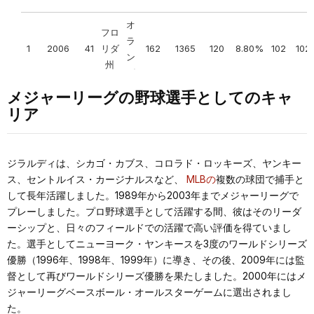
ニュ
ーヨ
オ
フロ
ー
ラ
1
2006
41
リダ
162
1365
120
8.80%
102
102
5
2011
46
ク・
AL
97
65
0.599
0
162
1
2
3
ン
州
ヤン
ダ
キー
メジャーリーグの野球選手としてのキャ
ス
2
2008
43
NYY
AL
162
1381
139
10.10%
130
100
リア
ニュ
3
2009
44
NYY
AL
162
1452
135
9.30%
105
104
ーヨ
4
2010
45
NYY
AL
162
1396
122
8.70%
96
998
ー
ジラルディは、シカゴ・カブス、コロラド・ロッキーズ、ヤンキー
6
2012
47
ク・
AL
95
67
0.586
0
162
1
3
6
ス、セントルイス・カージナルスなど、
MLBの
複数の球団で捕手と
5
2011
46
NYY
AL
162
1403
157
11.20%
108
965
ヤン
して長年活躍しました。1989年から2003年までメジャーリーグで
6
2012
47
NYY
AL
162
1317
101
7.70%
86
971
キー
プレーしました。プロ野球選手として活躍する間、彼はそのリーダ
ス
ーシップと、日々のフィールドでの活躍で高い評価を得ていまし
7
2013
48
NYY
AL
162
1341
102
7.60%
96
945
た。選手としてニューヨーク・ヤンキースを3度のワールドシリーズ
ニュ
8
2014
49
NYY
AL
162
1335
100
7.50%
96
928
優勝（1996年、1998年、1999年）に導き、その後、2009年には監
ーヨ
督として再びワールドシリーズ優勝を果たしました。2000年にはメ
ー
9
2015
50
NYY
AL
162
1318
83
6.30%
85
858
ジャーリーグベースボール・オールスターゲームに選出されまし
7
2013
48
ク・
AL
85
77
0.525
0
162
3
0
0
た。
10
2016
51
NYY
AL
162
1304
84
6.40%
95
837