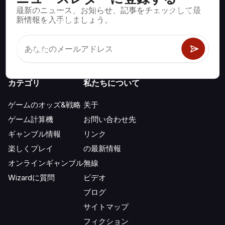
オ
304
1217
1102
145
302
40
11
1
最新のニュース、お知らせ、記事をチェックして最
ブラックジャック、クラップス、ルーレットなど、数百種類の
年）
ラ
新情報を入手しましょう。
2000
35
CHC
C
103
97
88
873
754
706
カジノゲームで数学的に正しい戦略と情報。
ン
STL（1
16
26
23
1
3
0
0
0
ダ
年）
オ
NL（11
898
3123
2844
307
751
114
17
2
ラ
歳）
2001
36
CHC
C
71
61
56
552
537
504
ン
カテゴリ
私たちについて
AL（4
ダ
379
1412
1283
147
349
72
9
8
年）
ゲームのオッズ&戦略
关于
オ
ゲーム計算機
お問い合わせ先
ラ
2002
37
CHC
C
88
67
53
615.2
603
554
ン
ギャンブル情報
リンク
ダ
楽しくプレイ
の最新情報
オ
オンラインギャンブル
無線
ラ
Wizardに質問
ビデオ
2003
38
STL
C
13
5
3
52
24
23
ン
ブログ
ダ
サイトマップ
15シ
フィクション