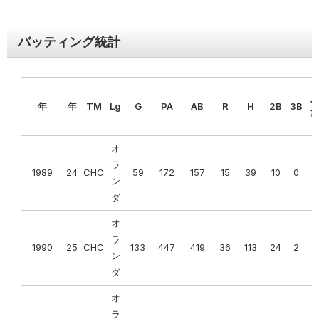
ヤン
キー
11
2017
52
NYY
AL
162
1314
89
6.80%
95
935
ス
バッティング統計
FLA（1
162
1365
120
8.80%
102
102
ニュ
年）
ーヨ
NYY（10
ー
1620
13561
1112
8.20%
100
947
年）
年
年
TM
Lg
G
PA
AB
R
H
2B
3B
8
2014
49
ク・
AL
84
78
0.519
0
162
2
0
0
ヤン
11年
1782
14926
1232
8.30%
100
1050
キー
オ
ス
ラ
1989
24
CHC
59
172
157
15
39
10
0
1
ン
ニュ
ダ
ーヨ
ー
オ
9
2015
50
ク・
AL
87
75
0.537
0
162
2
0
1
ラ
1990
25
CHC
133
447
419
36
113
24
2
1
ヤン
ン
キー
ダ
ス
オ
ニュ
ラ