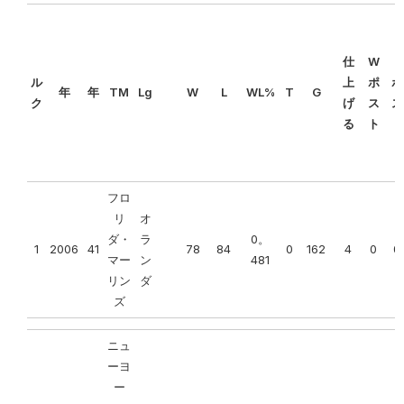
仕
W
L
ル
上
ポ
ポ
年
年
TM
Lg
W
L
WL%
T
G
ク
げ
ス
ス
る
ト
ト
フロ
リ
オ
ダ・
ラ
0。
1
2006
41
78
84
0
162
4
0
0
マー
ン
481
リン
ダ
ズ
ニュ
ーヨ
ー