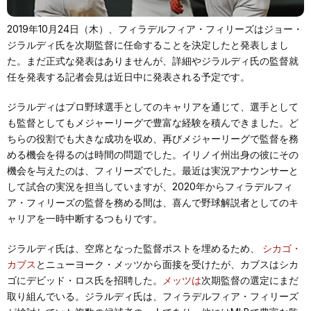
2019年10月24日（木）、フィラデルフィア・フィリーズはジョー・
ジラルディ氏を次期監督に任命することを決定したと発表しまし
た。まだ正式な発表はありませんが、詳細やジラルディ氏の監督就
任を発表する記者会見は近日中に発表される予定です。
ジラルディはプロ野球選手としてのキャリアを通じて、選手として
も監督としてもメジャーリーグで豊富な経験を積んできました。ど
ちらの役割でも大きな成功を収め、再びメジャーリーグで監督を務
める機会を得るのは時間の問題でした。イリノイ州出身の彼にその
機会を与えたのは、フィリーズでした。最近は実況アナウンサーと
して試合の実況を担当していますが、2020年からフィラデルフィ
ア・フィリーズの監督を務める間は、喜んで野球解説者としてのキ
ャリアを一時中断するつもりです。
ジラルディ氏は、空席となった監督ポストを埋めるため、
シカゴ・
カブス
とニューヨーク・メッツから面接を受けたが、カブスはシカ
ゴにデビッド・ロス氏を招聘した。
メッツは
次期監督の選定にまだ
取り組んでいる。ジラルディ氏は、フィラデルフィア・フィリーズ