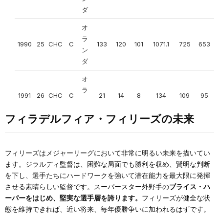
ダ
ダ
1996
31
NYY
AL
124
471
422
55
124
22
3
2
オ
ラ
ニュ
1990
25
CHC
C
133
120
101
1071.1
725
653
1997
32
NYY
AL
112
433
398
38
105
23
1
1
ン
ーヨ
ダ
ー
10
1998
33
NYY
AL
78
279
254
31
70
11
4
3
ク・
910
710
0.562
0
1620
2.1
28
2
年
オ
ヤン
ラ
1999
34
NYY
AL
65
229
209
23
50
16
1
2
1991
26
CHC
キー
C
21
14
8
134
109
95
ン
ス
ダ
オ
フィラデルフィア・フィリーズの未来
ラ
オ
2000
35
CHC
106
407
363
47
101
15
1
6
ン
ラ
1992
27
CHC
C
86
70
64
651.1
424
369
ダ
フィリーズはメジャーリーグにおいて非常に明るい未来を描いてい
ン
ます。ジラルディ監督は、困難な局面でも勝利を収め、賢明な判断
ダ
オ
を下し、選手たちにハードワークを強いて潜在能力を最大限に発揮
ラ
オ
2001
36
CHC
78
253
229
22
58
10
1
3
させる素晴らしい監督です。スーパースター外野手の
ブライス・ハ
ン
ラ
11
ーパーをはじめ、堅実な選手層を誇ります。
フィリーズが健全な状
1993
28
コル
C
84
80
73
707.2
530
478
ダ
988
794
0.554
0
1782
2.3
28
2
ン
年
態を維持できれば、近い将来、毎年優勝争いに加われるはずです。
ダ
オ