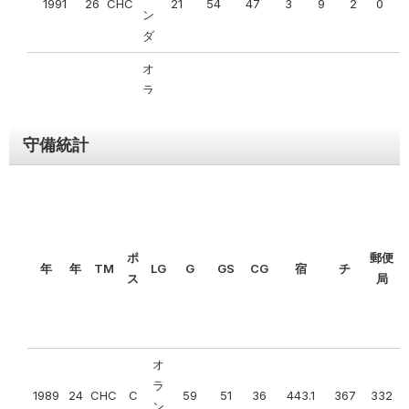
1991
26
CHC
21
54
47
3
9
2
0
0
ーヨ
ン
ー
ダ
10
2016
51
ク・
AL
84
78
0.519
0
162
4
0
0
ヤン
オ
キー
ラ
1992
27
CHC
91
291
270
19
73
3
1
1
ス
ン
ダ
守備統計
ニュ
ーヨ
オ
ー
ラ
1993
28
コル
86
350
310
35
90
14
5
3
11
2017
52
ク・
AL
ン
91
71
0.562
0
162
2
7
6
ヤン
ダ
キー
ポ
郵便
オ
年
年
TM
LG
G
GS
CG
宿
チ
ス
ス
局
ラ
1994
29
コル
93
361
330
47
91
9
4
4
フロ
ン
リ
ダ
ダ・
1
0。
78
84
0
162
4
0
0
オ
オ
マー
年
481
ラ
ラ
リン
1995
30
コル
125
506
462
63
121
17
2
8
1989
24
CHC
C
59
51
36
443.1
367
332
ン
ン
ズ