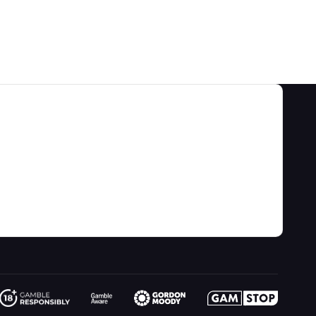
カテゴリ
私たちについて
ゲームのオッズ&戦略
关于
ビデオ
ゲーム計算機
お問い合わせ先
ブログ
ギャンブル情報
リンク
サイトマップ
楽しくプレイ
の最新情報
フィクション
オンラインギャンブル
無線
Wizardに質問