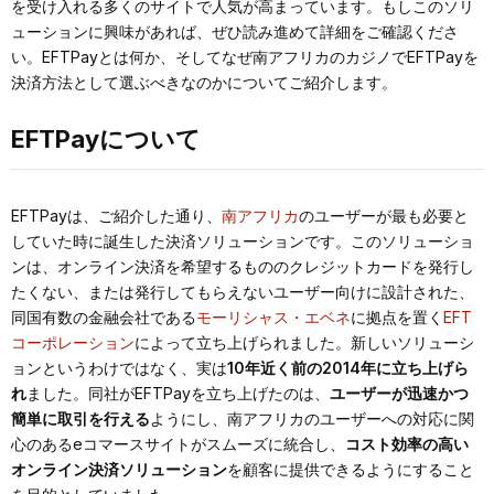
を受け入れる多くのサイトで人気が高まっています。もしこのソリ
ューションに興味があれば、ぜひ読み進めて詳細をご確認くださ
い。EFTPayとは何か、そしてなぜ南アフリカのカジノでEFTPayを
決済方法として選ぶべきなのかについてご紹介します。
EFTPayについて
EFTPayは、ご紹介した通り、
南アフリカ
のユーザーが最も必要と
していた時に誕生した決済ソリューションです。このソリューショ
ンは、オンライン決済を希望するもののクレジットカードを発行し
たくない、または発行してもらえないユーザー向けに設計された、
同国有数の金融会社である
モーリシャス・エベネ
に拠点を置く
EFT
コーポレーション
によって立ち上げられました。新しいソリューシ
ョンというわけではなく、実は
10年近く前の2014年に立ち上げら
れ
ました。同社がEFTPayを立ち上げたのは、
ユーザーが迅速かつ
簡単に取引を行える
ようにし、南アフリカのユーザーへの対応に関
心のあるeコマースサイトがスムーズに統合し、
コスト効率の高い
オンライン決済ソリューション
を顧客に提供できるようにすること