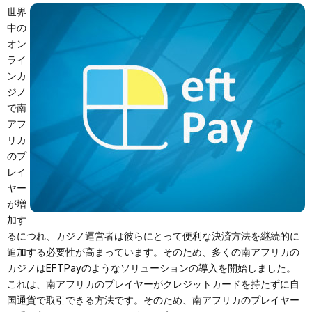
世界
中の
オン
ライ
ンカ
ジノ
で南
アフ
リカ
のプ
レイ
ヤー
が増
加す
るにつれ、カジノ運営者は彼らにとって便利な決済方法を継続的に
追加する必要性が高まっています。そのため、多くの南アフリカの
カジノはEFTPayのようなソリューションの導入を開始しました。
これは、南アフリカのプレイヤーがクレジットカードを持たずに自
国通貨で取引できる方法です。そのため、南アフリカのプレイヤー