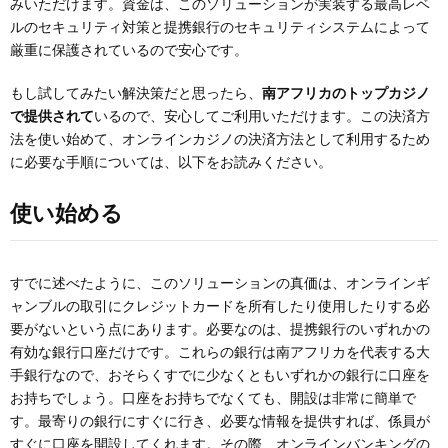
みいただけます。資金は、このソリューションが実装する最高レベ
ルのセキュリティ対策と提携銀行のセキュリティシステムによって
厳重に保護されているので安心です。
もし試してみたい解決策だと思ったら、
南アフリカのトップカジノ
で提供されて
いるので、安心してご利用いただけます。この決済方
法を使い始めて、オンラインカジノの決済方法として利用するため
に必要な手順については、以下をお読みください。
使い始める
すでに述べたように、このソリューションの真価は、オンラインギ
ャンブルの取引にクレジットカードを所有したり使用したりする必
要がないという点にあります。必要なのは、提携銀行のいずれかの
有効な銀行口座だけです。これらの銀行は南アフリカを代表する大
手銀行なので、おそらくすでに少なくともいずれかの銀行に口座を
お持ちでしょう。口座をお持ちでなくても、開設は非常に簡単で
す。最寄りの銀行にすぐに行き、必要な情報を提供すれば、係員が
すぐに口座を開設してくれます。その際、オンラインバンキングの