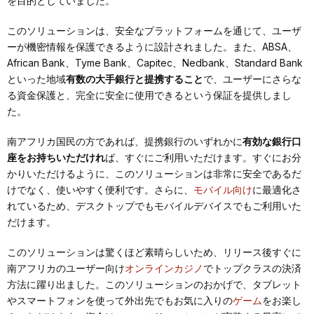
を目的としていました。
このソリューションは、安全なプラットフォームを通じて、ユーザ
ーが機密情報を保護できるように設計されました。また、ABSA、
African Bank、Tyme Bank、Capitec、Nedbank、Standard Bank
といった地域
有数の大手銀行と提携すること
で、ユーザーにさらな
る資金保護と、完全に安全に使用できるという保証を提供しまし
た。
南アフリカ国民の方であれば、提携銀行のいずれかに
有効な銀行口
座をお持ちいただけれ
ば、すぐにご利用いただけます。すぐにお分
かりいただけるように、このソリューションは非常に安全であるだ
けでなく、使いやすく便利です。さらに、
モバイル向け
に最適化さ
れているため、デスクトップでもモバイルデバイスでもご利用いた
だけます。
このソリューションは驚くほど素晴らしいため、リリース後すぐに
南アフリカのユーザー向け
オンラインカジノ
でトップクラスの決済
方法に躍り出ました。このソリューションのおかげで、タブレット
やスマートフォンを使って外出先でもお気に入りの
ゲーム
をお楽し