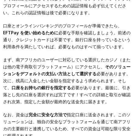
プロフィールにアクセスするための認証情報も必ず伝えてくださ
い。これらの認証情報は後で必要になります。
口座とオンラインバンキングのプロフィールが準備できたら、
EFTPay を使い始めるために
必要な手順を確認しましょう。前述の
通り、クレジットカードは不要です。銀行口座を持っているという
利用条件を満たしていれば、必要なものはすべて揃っています。
まず、南アフリカのユーザーに対応している選択したカジノ（また
は他の電子商取引プラットフォーム）にアクセスし、
そのソリュー
ションをデフォルトの支払い方法として選択する
必要があります。
次に、残高に入金したい金額を指定するよう求められます。そし
て、
口座をお持ちの銀行を指定する
必要があります。最後に、引き
落とし先の口座を選択すれば完了です！すべての詳細と取引が確認
され次第、指定した金額が最終的な送金先に届きます。
なお、資金は
完全に安全な方法で
指定口座に送金されます。このソ
リューションは、独自の安全なプラットフォームを通じて南アフリ
カの主要銀行と連携しているため、すべての資金は可能な限り安全
に処理されます。