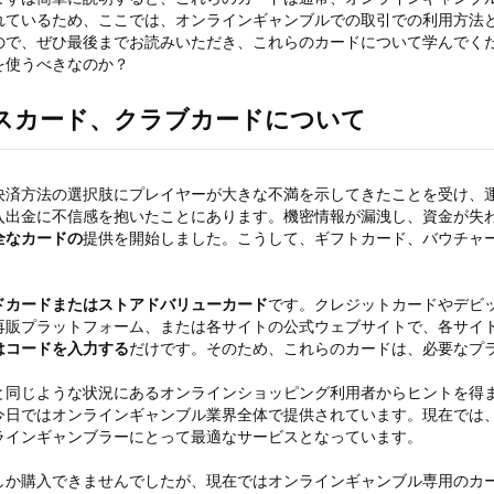
れているため、ここでは、オンラインギャンブルでの取引での利用方法
ので、ぜひ最後までお読みいただき、これらのカードについて学んでく
を使うべきなのか？
スカード、クラブカードについて
決済方法の選択肢にプレイヤーが大きな不満を示してきたことを受け、
入出金に不信感を抱いたことにあります。機密情報が漏洩し、資金が失
全なカードの
提供を開始しました。こうして、ギフトカード、バウチャ
ドカードまたはストアドバリューカード
です。クレジットカードやデビ
再販プラットフォーム、または各サイトの公式ウェブサイトで、各サイ
はコードを入力する
だけです。そのため、これらのカードは、必要なプ
と同じような状況にあるオンラインショッピング利用者からヒントを得
今日ではオンラインギャンブル業界全体で提供されています。現在では
ラインギャンブラーにとって最適なサービスとなっています。
しか購入できませんでしたが、現在ではオンラインギャンブル専用のカ