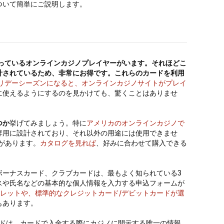
ついて簡単にご説明します。
っているオンラインカジノプレイヤーがいます。それほどこ
計されているため、非常にお得です。これらのカードを利用
リデーシーズンになると、オンラインカジノサイトがプレイ
に使えるようにするのを見かけても、驚くことはありませ
つか
挙げてみましょう。特に
アメリカのオンラインカジノで
専用に設計されており、それ以外の用途には使用できませ
があります。
カタログを見れば
、好みに合わせて購入できる
ボーナスカード、クラブカードは、最もよく知られている3
スや氏名などの基本的な個人情報を入力する申込フォームが
ォレットや、標準的なクレジットカード/デビットカードが選
もあります。
ードは、カードで入金する際にカジノに開示する唯一の情報