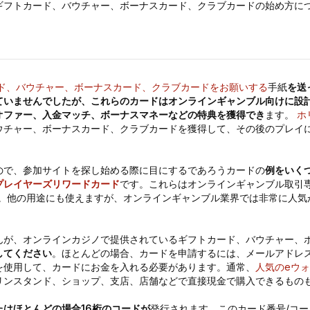
ギフトカード、バウチャー、ボーナスカード、クラブカードの始め方に
ド、バウチャー、ボーナスカード、クラブカードをお願いする
手紙
を送
ていませんでしたが、これらのカードはオンラインギャンブル向けに設
オファー、入金マッチ、ボーナスマネーなどの特典を獲得でき
ます。
ホ
ウチャー、ボーナスカード、クラブカードを獲得して、その後のプレイ
ので、参加サイトを探し始める際に目にするであろうカードの
例をいく
プレイヤーズリワードカード
です。これらはオンラインギャンブル取引
。他の用途にも使えますが、オンラインギャンブル業界では非常に人気
んが、オンラインカジノで提供されているギフトカード、バウチャー、
してください
。ほとんどの場合、カードを申請するには、メールアドレ
を使用して、カードにお金を入れる必要があります。通常、
人気のeウ
リンスタンド、ショップ、支店、店舗などで直接現金で購入できるもの
たはほとんどの場合16桁のコードが
発行されます。このカード番号/コ