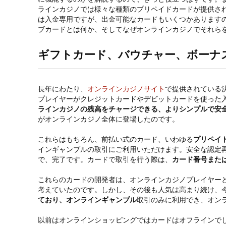
ラインカジノでは様々な種類のプリペイドカードが提供さ
は入金専用ですが、出金可能なカードもいくつかあります
ブカードとは何か、そしてなぜオンラインカジノでそれら
ギフトカード、バウチャー、ボーナ
長年にわたり、
オンラインカジノサイト
で提供されている
プレイヤーがクレジットカードやデビットカードを使った
ラインカジノの残高をチャージできる、よりシンプルで安
がオンラインカジノ全体に登場したのです。
これらはもちろん、前払い式のカード、いわゆる
プリペイ
インギャンブルの取引にご利用いただけます。安全な認定
で、完了です。カードで取引を行う際は、
カード番号また
これらのカードの開発者は、オンラインカジノプレイヤー
考えていたのです。しかし、その後も人気は高まり続け、
ており、オンラインギャンブル
取引のみに利用でき、オン
以前はオンラインショッピングではカードはオフラインで