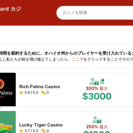
 Card カジ
ッドビューでカジノを表示する
カジノをリストビューで表示する
時間を節約するために、
オハイオ州
からのプレイヤーを受け入れている
もし私たちが銃を飛び越えてしまったら、
ここで
をクリックすることでその
Rich Palms Casino
300%
最大
3.9 / 5.0
0
$3000
Lucky Tiger Casino
250%
最大
3.7 / 5.0
0