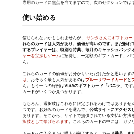
専用のカードに焦点を当てますので、次のセクションでは
使い始める
信じられないかもしれませんが、
サンタさんにギフトカー
れらのカードは人気があり、価値が高いのです。まだ触れ
するプレイヤーは、特別な特典、毎月のキャッシュバック
ヤーを宝探しゲーム
に招待し、一定額のギフトカード、バ
ん。
これらのカードの価値がお分かりいただけたかと思います
は
、おそらく最も人気があるのは
ブルーリワードカード
と
ん。もう一つの好例は
VISAのギフトカード「バニラ」
です
カードがいくつか見つかります。
もちろん、選択肢はこれらに限定されるわけではありませ
つです。お好みのカードを選んで、
公式サイトにアクセス
あります。そこから、サイトで提供されている支払い方法
択肢として挙げられます
。これらのカードの中には、ガソ
カードへの入金または購入が完了すると、
カード番号、ま