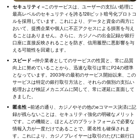
セキュリティ –
このサービスは、ユーザーの支払い処理に
最高レベルのセキュリティを誇る128ビット暗号化プロトコ
ルを採用しています。これにより、データと資金の両方に
おいて、提携企業や個人に不正アクセスによる損害を与え
ることはありません。さらに、カジノへの出金記録が銀行
口座に直接反映されることを防ぎ、信用履歴に悪影響を与
える可能性を回避します。
スピード –
仲介業者としてのサービスの性質と、常に品質
向上に努めていることから、迅速な取引は常にP24の標準
となっています。2003年の最初のサービス開始以来、この
サービスは特定の銀行取引方法と、それらの個別の支払い
処理および検証メカニズムに関して、常に遅延に直面して
きました。
匿名性 –
前述の通り、カジノやその他のeコマース決済に記
録が残らないことは、セキュリティ強化の明確なメリット
です。この機能と、ほとんどのプラットフォームで必要な
情報入力が一度だけであることで、匿名性も確保されま
す。これにより、カジノプレイヤーは取引のたびに銀行口