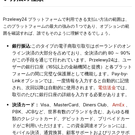
Przelewy24 プラットフォームで利用できる支払い方法の範囲は、
このプラットフォームの最大の強みの 1 つであり、オプションの範
囲を確認すれば、誰でもそのように理解できるでしょう。
銀行振込:
このタイプの電子商取引取引はポーランドのオン
ライン決済の大部分を占めており、全決済の約 80 ～ 90%
がこの手段を通じて行われています。Przelewy24は、ユー
ザーの銀行口座（165以上の金融機関と提携）と各プラット
フォームの間に完璧な保護層として機能します。Pay-by-
Linkオプションでは、一度情報を入力すると自動的に記憶
され、次回以降は自動的に使用されます。
電信送金
では、
取引のたびに銀行口座の詳細を入力する必要があります。
決済カード：
Visa、MasterCard、Diners Club、
AmEx
、
PBK、JCBなど、世界有数のブランドを含む、あらゆる種
類のクレジットカード、デビットカード、プリペイドカー
ドがご利用いただけます。この資金調達オプションには、
モバイル決済、通貨換算、顧客サポートおよびリスクサポ