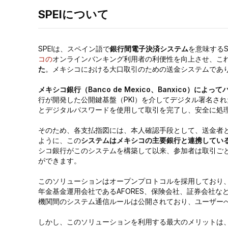
SPEIについて
SPEIは、スペイン語で
銀行間電子決済システム
を意味するSist
コの
オンラインバンキング利用者の利便性を向上させ、こ
た
。メキシコにおける大口取引のための送金システムであ
メキシコ銀行（Banco de Mexico、Banxico）によ
行が開発した公開鍵基盤（PKI）を介してデジタル署名さ
とデジタルパスワードを使用して取引を完了し、安全に処
そのため、各支払指図には、本人確認手段として、送金者
ように、この
システムはメキシコの主要銀行と連携してい
シコ銀行がこのシステムを構築して以来、参加者は取引ご
ができます。
このソリューションはオープンプロトコルを採用しており、
年金基金運用会社であるAFORES、保険会社、証券会社な
機関間のシステム通信ルールは公開されており、ユーザー
しかし、このソリューションを利用する最大のメリットは