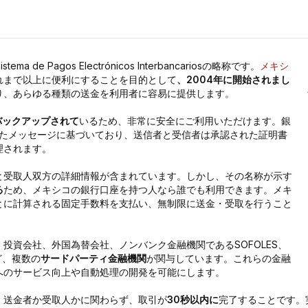
ema de Pagos Electrónicos Interbancariosの略称です。
メキシ
れまで以上に便利にすることを目的として
、2004年に開始されまし
り、あらゆる種類の送金を利用者に容易に提供します。
ってバックアップされて
いるため、非常に安全にご利用いただけます。銀
れたメッセージに基づいており、送信者と受信者は承認された証明書
理されます。
と受取人双方の詳細情報が含まれています。しかし、その名称が示す
る
ため、メキシコの銀行口座を持つ人なら誰でも利用できます。メキ
とに計算される固定手数料を支払い、無制限に送金・受取を行うこと
投資会社、外国為替会社、ノンバンク金融機関であるSOFOLES、
ど、複数の
サードパーティ金融機関
が関与しています。これらの金融
へのサービス向上や自動処理の開発を可能にします。
、送金者か受取人かに関わらず、取引が
30秒以内に
完了することです。