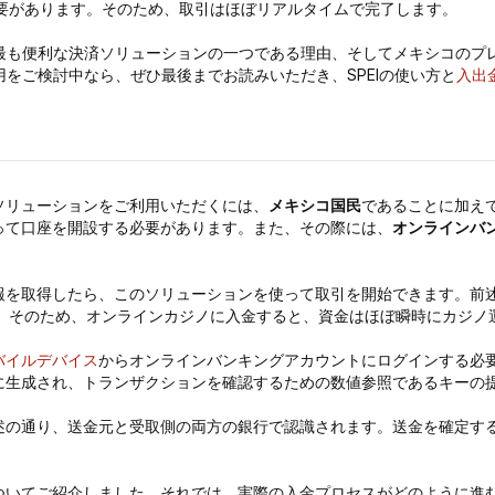
要があります。そのため、取引はほぼリアルタイムで完了します。
最も便利な決済ソリューションの一つである理由、そしてメキシコのプ
用をご検討中なら、ぜひ最後までお読みいただき、SPEIの使い方と
入出
ソリューションをご利用いただくには、
メキシコ国民
であることに加え
って口座を開設する必要があります。また、その際には、
オンラインバ
報を取得したら、このソリューションを使って取引を開始できます。前
す。そのため、オンラインカジノに入金すると、資金はほぼ瞬時にカジノ
バイルデバイス
からオンラインバンキングアカウントにログインする必
に生成され、トランザクションを確認するための数値参照であるキーの
述の通り、送金元と受取側の両方の銀行で認識されます。送金を確定す
ついてご紹介しました。それでは、実際の入金プロセスがどのように進