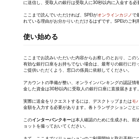
に送信し、受取人の銀行は受取人に30秒以内に入金する必
ここまで読んでいただければ、SPEIが
オンラインカジノ
で
れている理由がお分かりいただけるはずです。SPEIのご利
使い始める
ここまでお読みいただいた内容からお察しのとおり、この
有効な銀行口座をお持ちでない場合は、最寄りの銀行に行
ご提供いただくよう、窓口の係員に依頼してください。
アカウントの準備が整い、オンラインバンキングの認証情
金した資金は30秒以内に受取人の銀行口座に直接届きま
実際に送金をリクエストするには、デスクトップまたは
モ
金額を入力する必要があります。各トランザクションごと
この
インターバンクキー
は本人確認のために生成され、前
ョットを撮っておいてください。
さて、ここまでソリューションのご利用開始と取引手順に