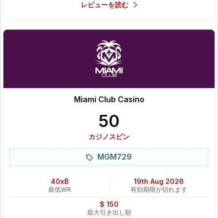
レビューを読む
Miami Club Casino
50
カジノスピン
MGM729
40xB
19th Aug 2026
最低WR
有効期限が切れます
$ 150
最大引き出し額