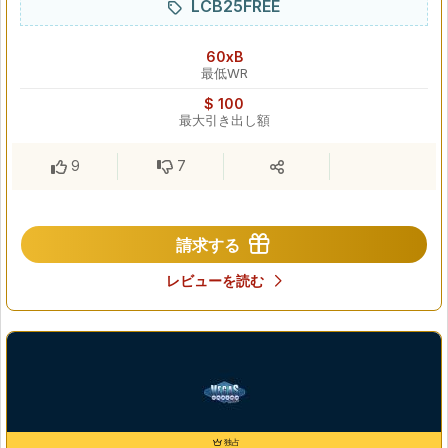
LCB25FREE
60xB
最低WR
$ 100
最大引き出し額
9
7
請求する
レビューを読む
独占