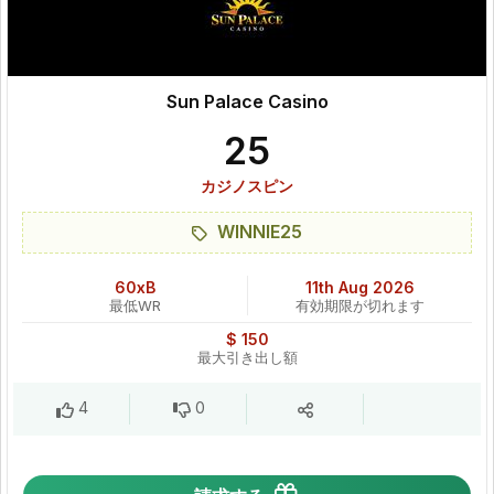
Sun Palace Casino
25
カジノスピン
WINNIE25
60xB
11th Aug 2026
最低WR
有効期限が切れます
$ 150
最大引き出し額
4
0