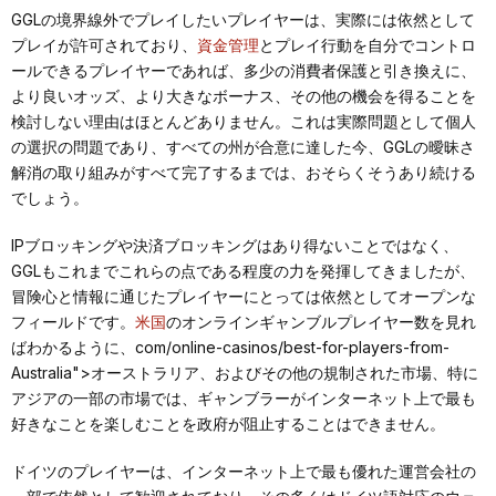
GGLの境界線外でプレイしたいプレイヤーは、実際には依然として
プレイが許可されており、
資金管理
とプレイ行動を自分でコントロ
ールできるプレイヤーであれば、多少の消費者保護と引き換えに、
より良いオッズ、より大きなボーナス、その他の機会を得ることを
検討しない理由はほとんどありません。これは実際問題として個人
の選択の問題であり、すべての州が合意に達した今、GGLの曖昧さ
解消の取り組みがすべて完了するまでは、おそらくそうあり続ける
でしょう。
IPブロッキングや決済ブロッキングはあり得ないことではなく、
GGLもこれまでこれらの点である程度の力を発揮してきましたが、
冒険心と情報に通じたプレイヤーにとっては依然としてオープンな
フィールドです。
米国
のオンラインギャンブルプレイヤー数を見れ
ばわかるように、com/online-casinos/best-for-players-from-
Australia">オーストラリア、およびその他の規制された市場、特に
アジアの一部の市場では、ギャンブラーがインターネット上で最も
好きなことを楽しむことを政府が阻止することはできません。
ドイツのプレイヤーは、インターネット上で最も優れた運営会社の