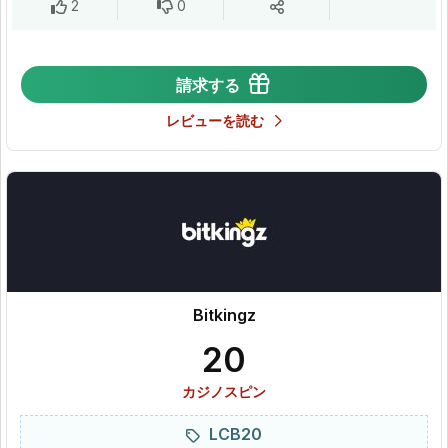
2
0
請求する
レビューを読む
Bitkingz
20
カジノスピン
LCB20