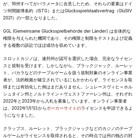
が、16州すべてがパラメータに合意したため、それらの要素はドイ
ツ州間賭博条約（ISTG）またはGlücksspielstaatsvertrag（GlüStV
2021）の一部となりました。
GGL (Gemeinsame Glücksspielbehörde der Länder) は全体的な
権限を与えられた機関であり、その権限と制限をテストおよび定義
する複数の訴訟でほぼ成功を収めています。
スロットカジノは、連邦州が認可を選択した場合、完全なライセン
スと規制を受けます。しかしながら、ブラックジャック、ルーレッ
ト、バカラなどのテーブルゲームを扱う規制対象のオンライン事業
者が、法的根拠が確立されているにもかかわらず、ライセンスを取
得または有効化した例はまだありません。シュレースヴィヒ＝ホル
シュタイン州とノルトライン＝ヴェストファーレン州は、それぞれ
2022年と2023年から入札を募集しています。オンライン事業者
は、2022年1月1日から
ポーカーサイトの
ライセンスを申請できるよ
うになりました。
クラップス、ルーレット、ブラックジャックなどのカジノのテーブ
ルゲームがライセンスを取得されると、その時点では州の独占の対