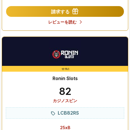
請求する
レビューを読む
独占
Ronin Slots
82
カジノスピン
LCB82RS
25xB