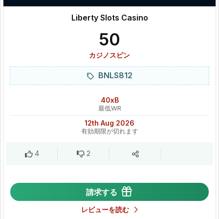
Liberty Slots Casino
50
カジノスピン
BNLS812
40xB
最低WR
12th Aug 2026
有効期限が切れます
4
2
請求する
レビューを読む