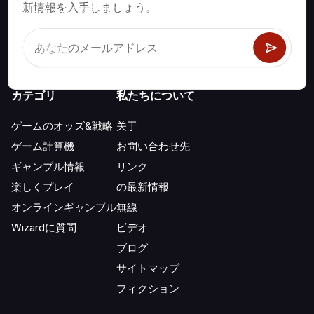
新情報を入手しましょう。
カジノゲームで数学的に正しい戦略と情報。
カテゴリ
私たちについて
ゲームのオッズ&戦略
关于
ゲーム計算機
お問い合わせ先
ギャンブル情報
リンク
楽しくプレイ
の最新情報
オンラインギャンブル
無線
Wizardに質問
ビデオ
ブログ
サイトマップ
フィクション