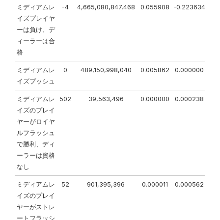
ミディアムレ
-4
4,665,080,847,468
0.055908
-0.223634
イズプレイヤ
ーは負け、デ
ィーラーは合
格
ミディアムレ
0
489,150,998,040
0.005862
0.000000
イズプッシュ
ミディアムレ
502
39,563,496
0.000000
0.000238
イズのプレイ
ヤーがロイヤ
ルフラッシュ
で勝利、ディ
ーラーは資格
なし
ミディアムレ
52
901,395,396
0.000011
0.000562
イズのプレイ
ヤーがストレ
ートフラッシ