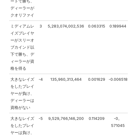
ートで勝ち、
ディーラーが
クオリファイ
ミディアムレ
3
5,283,074,002,536
0.063315
0.189944
イズプレイヤ
ーがスリーオ
ブカインド以
下で勝ち、デ
ィーラーが資
格を得る
大きなレイズ
-4
135,960,313,464
0.001629
-0.006518
をしたプレイ
ヤーが負け、
ディーラーは
資格がない
大きなレイズ
-5
9,529,766,146,200
0.114209
-0。
をしたプレイ
571045
ヤーは負け、