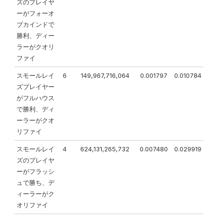
ズのプレイヤ
ーがフォーオ
ブカインドで
勝利、ディー
ラーがクオリ
ファイ
スモールレイ
6
149,967,716,064
0.001797
0.010784
ズプレイヤー
がフルハウス
で勝利、ディ
ーラーがクオ
リファイ
スモールレイ
4
624,131,265,732
0.007480
0.029919
ズのプレイヤ
ーがフラッシ
ュで勝ち、デ
ィーラーがク
オリファイ