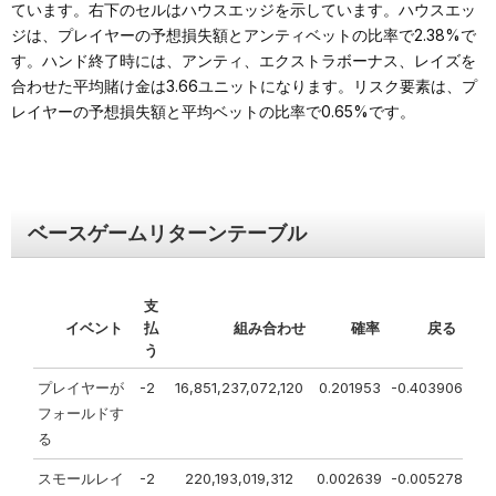
ています。右下のセルはハウスエッジを示しています。ハウスエッ
ジは、プレイヤーの予想損失額とアンティベットの比率で2.38%で
す。ハンド終了時には、アンティ、エクストラボーナス、レイズを
合わせた平均賭け金は3.66ユニットになります。リスク要素は、プ
レイヤーの予想損失額と平均ベットの比率で0.65%です。
ベースゲームリターンテーブル
支
イベント
払
組み合わせ
確率
戻る
う
プレイヤーが
-2
16,851,237,072,120
0.201953
-0.403906
フォールドす
る
スモールレイ
-2
220,193,019,312
0.002639
-0.005278