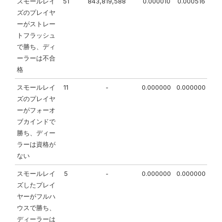
スモールレイ
51
843,819,588
0.000010
0.000516
ズのプレイヤ
ーがストレー
トフラッシュ
で勝ち、ディ
ーラーは不合
格
スモールレイ
11
-
0.000000
0.000000
ズのプレイヤ
ーがフォーオ
ブカインドで
勝ち、ディー
ラーは資格が
ない
スモールレイ
5
-
0.000000
0.000000
ズしたプレイ
ヤーがフルハ
ウスで勝ち、
ディーラーは