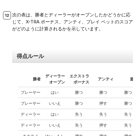
次の表は、勝者とディーラーがオープンしたかどうかに応
じて、X-TRA ボーナス、アンティ、プレイ ベットのスコア
がどのように計算されるかを示しています。
得点ルール
ディーラー
エクストラ
勝者
アンティ
遊
オープン
ボーナス
プレーヤー
はい
勝つ
勝つ
勝つ
プレーヤー
いいえ
勝つ
押す
勝つ
ディーラー
はい
失う
失う
失う
ディーラー
いいえ
失う
押す
失う