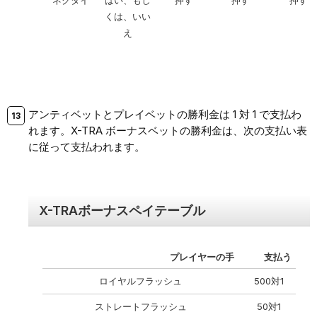
ネクタイ
はい、もし
押す
押す
押す
くは、いい
え
アンティベットとプレイベットの勝利金は 1 対 1 で支払わ
れます。X-TRA ボーナスベットの勝利金は、次の支払い表
に従って支払われます。
X-TRAボーナスペイテーブル
プレイヤーの手
支払う
ロイヤルフラッシュ
500対1
ストレートフラッシュ
50対1