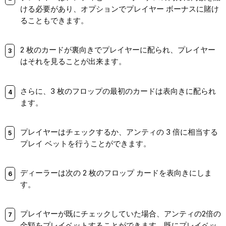
ける必要があり、オプションでプレイヤー ボーナスに賭け
ることもできます。
2 枚のカードが裏向きでプレイヤーに配られ、プレイヤー
はそれを見ることが出来ます。
さらに、3 枚のフロップの最初のカードは表向きに配られ
ます。
プレイヤーはチェックするか、アンティの 3 倍に相当する
プレイ ベットを行うことができます。
ディーラーは次の 2 枚のフロップ カードを表向きにしま
す。
プレイヤーが既にチェックしていた場合、アンティの2倍の
金額をプレイベットすることができます。既にプレイベッ