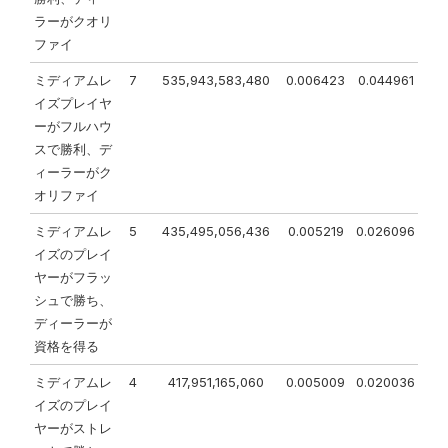
ラーがクオリ
ファイ
ミディアムレ
7
535,943,583,480
0.006423
0.044961
イズプレイヤ
ーがフルハウ
スで勝利、デ
ィーラーがク
オリファイ
ミディアムレ
5
435,495,056,436
0.005219
0.026096
イズのプレイ
ヤーがフラッ
シュで勝ち、
ディーラーが
資格を得る
ミディアムレ
4
417,951,165,060
0.005009
0.020036
イズのプレイ
ヤーがストレ