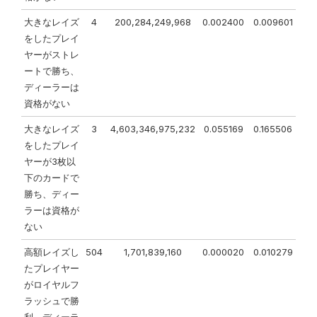
大きなレイズ
4
200,284,249,968
0.002400
0.009601
をしたプレイ
ヤーがストレ
ートで勝ち、
ディーラーは
資格がない
大きなレイズ
3
4,603,346,975,232
0.055169
0.165506
をしたプレイ
ヤーが3枚以
下のカードで
勝ち、ディー
ラーは資格が
ない
高額レイズし
504
1,701,839,160
0.000020
0.010279
たプレイヤー
がロイヤルフ
ラッシュで勝