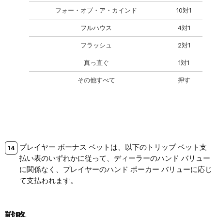
フォー・オブ・ア・カインド
10対1
フルハウス
4対1
フラッシュ
2対1
真っ直ぐ
1対1
その他すべて
押す
プレイヤー ボーナス ベットは、以下のトリップ ベット支
払い表のいずれかに従って、ディーラーのハンド バリュー
に関係なく、プレイヤーのハンド ポーカー バリューに応じ
て支払われます。
戦略