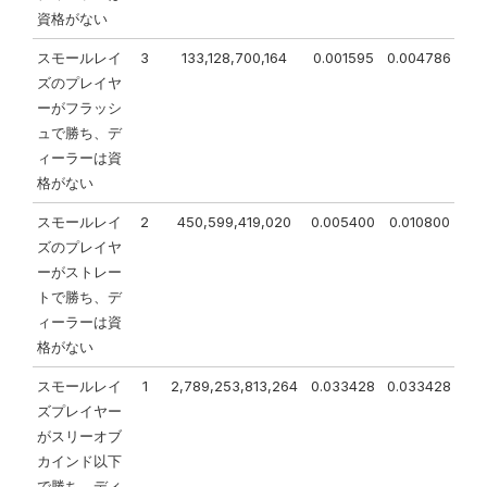
資格がない
スモールレイ
3
133,128,700,164
0.001595
0.004786
ズのプレイヤ
ーがフラッシ
ュで勝ち、デ
ィーラーは資
格がない
スモールレイ
2
450,599,419,020
0.005400
0.010800
ズのプレイヤ
ーがストレー
トで勝ち、デ
ィーラーは資
格がない
スモールレイ
1
2,789,253,813,264
0.033428
0.033428
ズプレイヤー
がスリーオブ
カインド以下
で勝ち、ディ