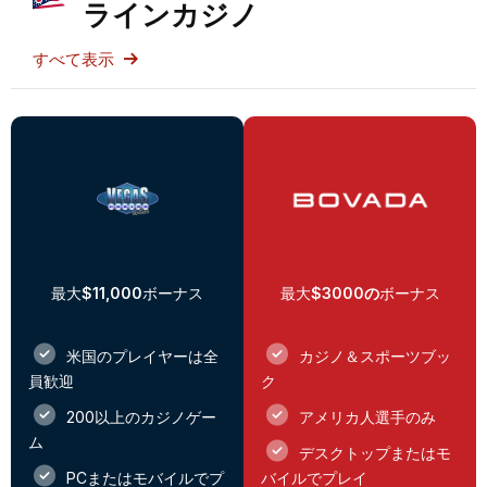
ラインカジノ
すべて表示
最大
$11,000
ボーナス
最大
$3000の
ボーナス
米国のプレイヤーは全
カジノ＆スポーツブッ
員歓迎
ク
200以上のカジノゲー
アメリカ人選手のみ
ム
デスクトップまたはモ
PCまたはモバイルでプ
バイルでプレイ