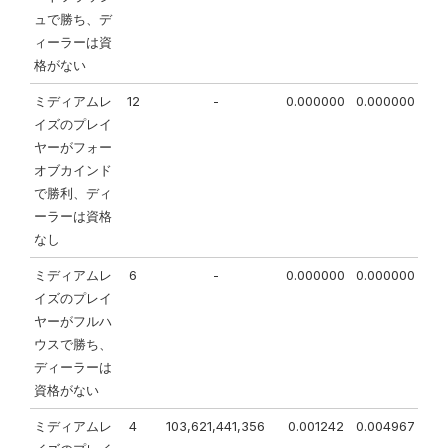
ュで勝ち、デ
ィーラーは資
格がない
ミディアムレ
12
-
0.000000
0.000000
イズのプレイ
ヤーがフォー
オブカインド
で勝利、ディ
ーラーは資格
なし
ミディアムレ
6
-
0.000000
0.000000
イズのプレイ
ヤーがフルハ
ウスで勝ち、
ディーラーは
資格がない
ミディアムレ
4
103,621,441,356
0.001242
0.004967