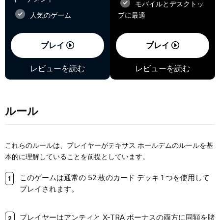
モバイルとデスクトッ
人気のゲーム
プに最適
プレイ
プレイ
レビューを読む
レビューを読む
ルール
これらのルールは、プレイヤーがテキサス ホールデムのルールを基
本的に理解していることを前提としています。
このゲームは通常の 52 枚のカード デッキ 1 つを使用して
プレイされます。
プレイヤーはアンティと X-TRA ボーナスの両方に同額を賭