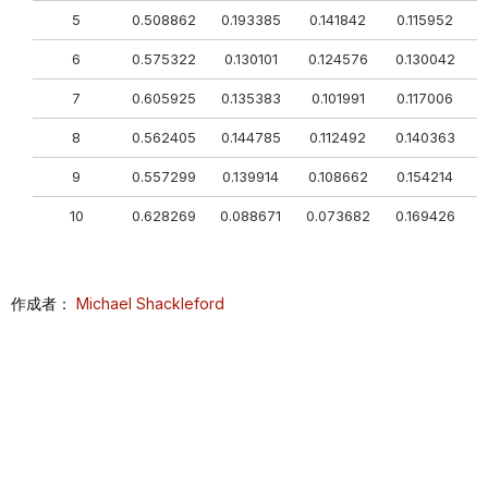
5
0.508862
0.193385
0.141842
0.115952
0
6
0.575322
0.130101
0.124576
0.130042
0
7
0.605925
0.135383
0.101991
0.117006
0
8
0.562405
0.144785
0.112492
0.140363
0
9
0.557299
0.139914
0.108662
0.154214
0
10
0.628269
0.088671
0.073682
0.169426
0
作成者：
Michael Shackleford