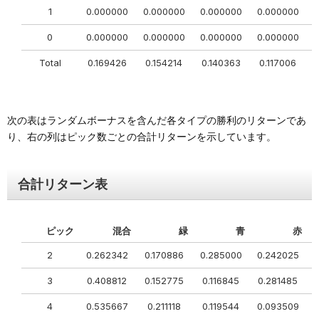
1
0.000000
0.000000
0.000000
0.000000
0
0
0.000000
0.000000
0.000000
0.000000
0
Total
0.169426
0.154214
0.140363
0.117006
次の表はランダムボーナスを含んだ各タイプの勝利のリターンであ
り、右の列はピック数ごとの合計リターンを示しています。
合計リターン表
ピック
混合
緑
青
赤
2
0.262342
0.170886
0.285000
0.242025
0
3
0.408812
0.152775
0.116845
0.281485
0
4
0.535667
0.211118
0.119544
0.093509
0