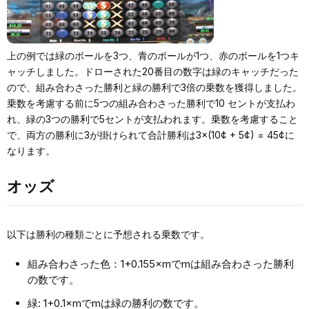
上の例では緑のボールを3つ、青のボールが1つ、赤のボールを1つキ
ャッチしました。ドローされた20番目の数字は緑のキャッチだった
ので、組み合わさった勝利と緑の勝利で3倍の乗数を獲得しました。
乗数を考慮する前に5つの組み合わさった勝利で10 セントが支払わ
れ、緑の3つの勝利で5セントが支払われます。乗数を考慮すること
で、両方の勝利に3が掛けられて合計勝利は3×(10¢ + 5¢) = 45¢に
なります。
オッズ
以下は勝利の種類ごとに予想される乗数です。
組み合わさった色：1+0.155×mでmは組み合わさった勝利
の数です。
緑: 1+0.1×mでmは緑の勝利の数です。