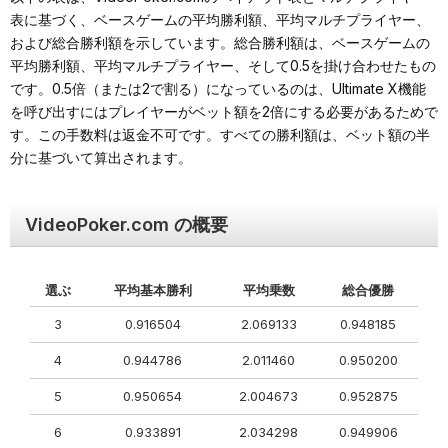
表に基づく、ベースゲームの平均勝利額、平均マルチプライヤー、
および総合勝利額を示しています。総合勝利額は、ベースゲームの
平均勝利額、平均マルチプライヤー、そして0.5を掛け合わせたもの
です。0.5倍（または2で割る）になっているのは、Ultimate X機能
を呼び出すにはプレイヤーがベット額を2倍にする必要があるためで
す。この手数料は返金不可です。すべての勝利額は、ベット額の半
分に基づいて算出されます。
VideoPoker.com の概要
選ぶ
平均基本勝利
平均乗数
総合優勝
3
0.916504
2.069133
0.948185
4
0.944786
2.011460
0.950200
5
0.950654
2.004673
0.952875
6
0.933891
2.034298
0.949906