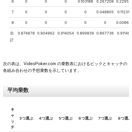
6
0
0
0
0.103188
0.267208
0.22957
7
0
0
0
0
0.048805
0.112319
8
0
0
0
0
0
0.00869
合
0.874878
0.904962
0.914054
0.899839
0.897736
0.911401
計
次の表は、VideoPoker.com の乗数表におけるピックとキャッチの
各組み合わせの予想乗数を示しています。
平均乗数
キ
ャ
3つ選ぶ
4つ選ぶ
5つ選ぶ
6つ選ぶ
7つ選ぶ
8つ選ぶ
ッ
チ