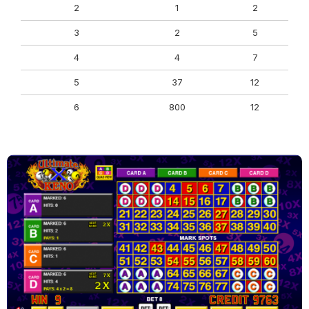
2
1
2
3
2
5
4
4
7
5
37
12
6
800
12