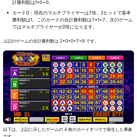
計勝利額は1×0=0。
カードD：現在のマルチプライヤーは7倍。2ヒットで基本
勝利額は1。このカードの合計勝利額は7×1=7。次のゲーム
ではマルチプライヤーが2倍になります。
上記のゲームの合計勝利数は 2+0+0+7=9 です。
以下は、上記に示したゲームの 4 枚のカードすべてで発生した事象
です。