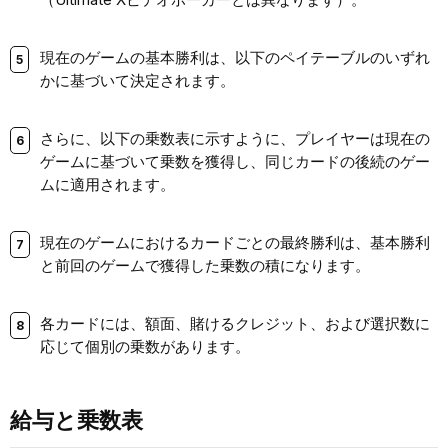
現在のゲームの基本勝利は、以下のペイテーブルのいずれ
かに基づいて決定されます。
さらに、以下の乗数表に示すように、プレイヤーは現在の
ゲームに基づいて乗数を獲得し、同じカードの後続のゲー
ムに適用されます。
現在のゲームにおけるカードごとの最終勝利は、基本勝利
と前回のゲームで獲得した乗数の積になります。
各カードには、額面、賭けるクレジット、および選択数に
応じて個別の乗数があります。
給与と乗数表