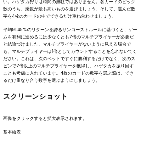
い。ハゲタカ狩りは時間の無駄ではありません。各カードのピック
数のうち、乗数が最も高いものを選びましょう。そして、選んだ数
字を4枚のカードの中でできるだけ重ね合わせましょう。
平均91.45%のリターンを誇るサンコーストルールに基づくと、ゲー
ムを有利に進めるには少なくとも7倍のマルチプライヤーが必要だ
と結論づけました。マルチプライヤーがないように見える場合で
も、マルチプライヤーは1倍としてカウントすることを忘れないでく
ださい。これは、次のベットですぐに勝利するだけでなく、次のス
ピンで7倍以上のマルチプライヤーを獲得し、ハゲタカを振り回す
ことも考慮に入れています。4枚のカードの数字を選ぶ際は、でき
るだけ重なり合う数字を選ぶようにしましょう。
スクリーンショット
画像をクリックすると拡大表示されます。
基本給表