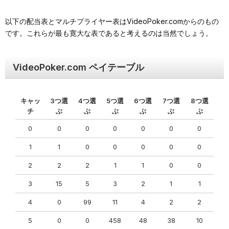
以下の配当表とマルチプライヤー表はVideoPoker.comからのもの
です。これらが最も寛大な表であると考えるのは当然でしょう。
VideoPoker.com ペイテーブル
キャッ
3つ選
4つ選
5つ選
6つ選
7つ選
8つ選
チ
ぶ
ぶ
ぶ
ぶ
ぶ
ぶ
0
0
0
0
0
0
0
1
1
0
0
0
0
0
2
2
2
1
1
0
0
3
15
5
3
2
1
1
4
0
99
11
4
2
2
5
0
0
458
48
38
10