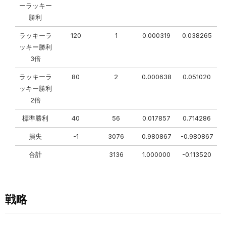
ーラッキー
勝利
ラッキーラ
120
1
0.000319
0.038265
ッキー勝利
3倍
ラッキーラ
80
2
0.000638
0.051020
ッキー勝利
2倍
標準勝利
40
56
0.017857
0.714286
損失
-1
3076
0.980867
-0.980867
合計
3136
1.000000
-0.113520
戦略