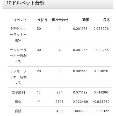
10ドルベット分析
イベント
支払う
組み合わせ
確率
戻る
5倍ラッキ
50
4
0.001276
0.063776
ーラッキー
勝利
ラッキーラ
30
4
0.001276
0.038265
ッキー勝利
3倍
ラッキーラ
20
8
0.002551
0.051020
ッキー勝利
2倍
標準勝利
10
224
0.071429
0.714286
損失
-1
2896
0.923469
-0.923469
合計
3136
1.000000
-0.056122