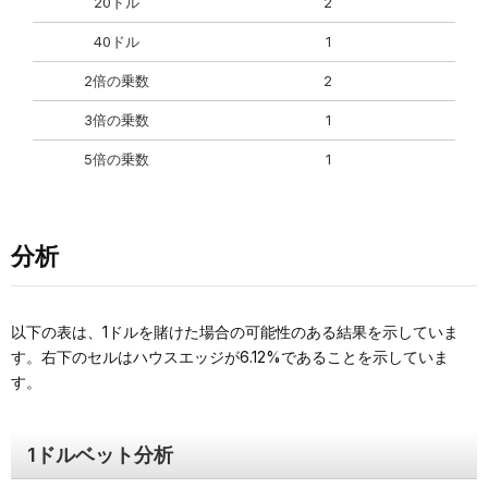
20ドル
2
40ドル
1
2倍の乗数
2
3倍の乗数
1
5倍の乗数
1
分析
以下の表は、1ドルを賭けた場合の可能性のある結果を示していま
す。右下のセルはハウスエッジが6.12%であることを示していま
す。
1ドルベット分析