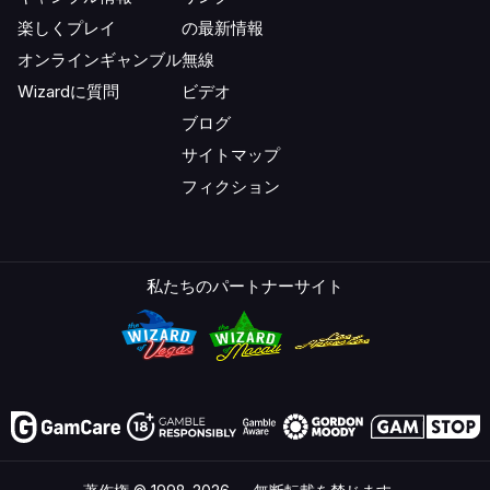
楽しくプレイ
の最新情報
オンラインギャンブル
無線
Wizardに質問
ビデオ
ブログ
サイトマップ
フィクション
私たちのパートナーサイト