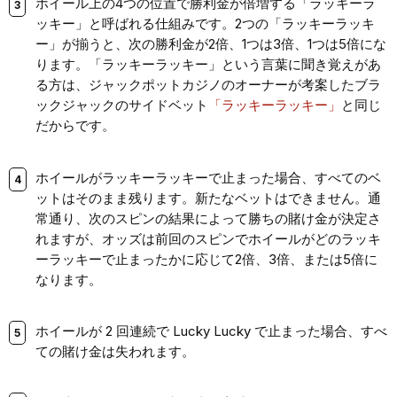
ホイール上の4つの位置で勝利金が倍増する「ラッキーラ
ッキー」と呼ばれる仕組みです。2つの「ラッキーラッキ
ー」が揃うと、次の勝利金が2倍、1つは3倍、1つは5倍にな
ります。「ラッキーラッキー」という言葉に聞き覚えがあ
る方は、ジャックポットカジノのオーナーが考案したブラ
ックジャックのサイドベット
「ラッキーラッキー」
と同じ
だからです。
ホイールがラッキーラッキーで止まった場合、すべてのベ
ットはそのまま残ります。新たなベットはできません。通
常通り、次のスピンの結果によって勝ちの賭け金が決定さ
れますが、オッズは前回のスピンでホイールがどのラッキ
ーラッキーで止まったかに応じて2倍、3倍、または5倍に
なります。
ホイールが 2 回連続で Lucky Lucky で止まった場合、すべ
ての賭け金は失われます。