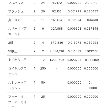
フルハウス
2
24
41,472
0.000798
0.019149
フラッシュ
2
20
92,152
0.001773
0.035457
真っ直ぐ
2
16
112,464
0.002164
0.034618
スリーオブア
2
6
327,888
0.006308
0.037848
カインド
2組
2
4
679,536
0.013073
0.052293
10以上
2
2
2,684,136
0.051639
0.103277
支払わない手
2
-2
1,233,696
0.023734
-0.047469
ロイヤルフラ
1
250
-
0.000000
0.000000
ッシュ
ストレートフ
1
50
-
0.000000
0。
ラッシュ
000000
フォー・オ
1
25
-
0.000000
0.000000
ブ・ア・カイ