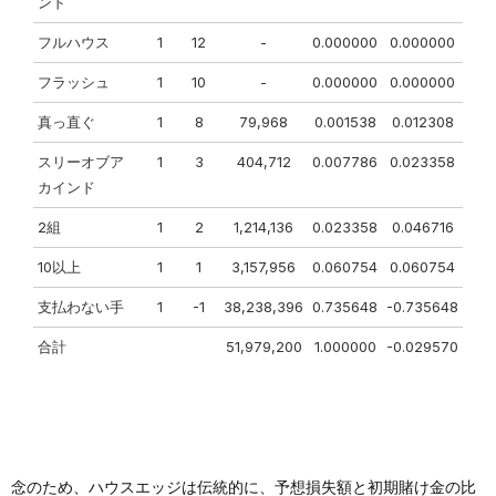
ンド
フルハウス
1
12
-
0.000000
0.000000
フラッシュ
1
10
-
0.000000
0.000000
真っ直ぐ
1
8
79,968
0.001538
0.012308
スリーオブア
1
3
404,712
0.007786
0.023358
カインド
2組
1
2
1,214,136
0.023358
0.046716
10以上
1
1
3,157,956
0.060754
0.060754
支払わない手
1
-1
38,238,396
0.735648
-0.735648
合計
51,979,200
1.000000
-0.029570
念のため、ハウスエッジは伝統的に、予想損失額と初期賭け金の比