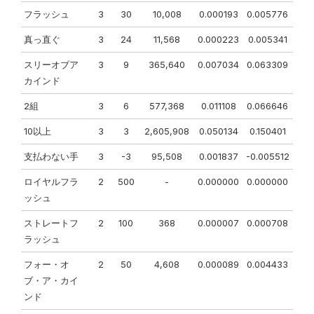
フラッシュ
3
30
10,008
0.000193
0.005776
真っ直ぐ
3
24
11,568
0.000223
0.005341
スリーオブア
3
9
365,640
0.007034
0.063309
カインド
2組
3
6
577,368
0.011108
0.066646
10以上
3
3
2,605,908
0.050134
0.150401
支払わない手
3
-3
95,508
0.001837
-0.005512
ロイヤルフラ
2
500
-
0.000000
0.000000
ッシュ
ストレートフ
2
100
368
0.000007
0.000708
ラッシュ
フォー・オ
2
50
4,608
0.000089
0.004433
ブ・ア・カイ
ンド