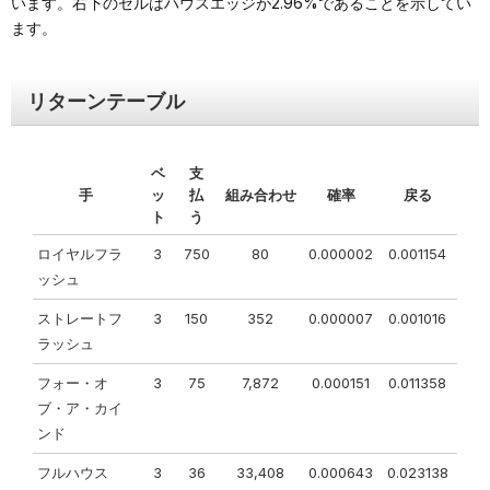
います。右下のセルはハウスエッジが2.96%であることを示してい
ます。
リターンテーブル
ベ
支
手
ッ
払
組み合わせ
確率
戻る
ト
う
ロイヤルフラ
3
750
80
0.000002
0.001154
ッシュ
ストレートフ
3
150
352
0.000007
0.001016
ラッシュ
フォー・オ
3
75
7,872
0.000151
0.011358
ブ・ア・カイ
ンド
フルハウス
3
36
33,408
0.000643
0.023138