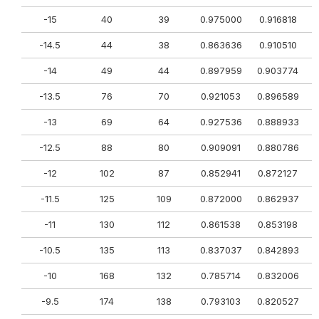
-15
40
39
0.975000
0.916818
-14.5
44
38
0.863636
0.910510
-14
49
44
0.897959
0.903774
-13.5
76
70
0.921053
0.896589
-13
69
64
0.927536
0.888933
-12.5
88
80
0.909091
0.880786
-12
102
87
0.852941
0.872127
-11.5
125
109
0.872000
0.862937
-11
130
112
0.861538
0.853198
-10.5
135
113
0.837037
0.842893
-10
168
132
0.785714
0.832006
-9.5
174
138
0.793103
0.820527