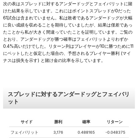
次の表はスプレッドに対するアンダードッグとフェイバリットに賭
けた結果を示しています。これにはポイントスプレッドが0だった
61試合は含まれていません。私は敗者であるアンダードッグが大幅
に良い成績を収めることを期待していましたが、結果は僅差であっ
たことから私が大きく間違っていたことを証明しています。ご覧の
とおり、アンダードッグが勝つ確率はフェイバリットよりわずか
0.4%高いだけでした。リターン列はプレイヤーが10に勝つために11
にベットしたと仮定した場合の、予想されるプレイヤー勝利 (マイ
ナスは損失を示す) と賭け金の比率を示しています。
スプレッドに対するアンダードッグとフェイバリ
ット
サイド
勝利
確率
リターン
フェイバリット
3,176
0.488165
-0.048375