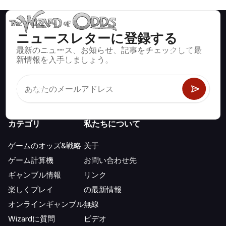
ニュースレターに登録する
最新のニュース、お知らせ、記事をチェックして最
ブラックジャック、クラップス、ルーレットなど、数百種類の
新情報を入手しましょう。
カジノゲームで数学的に正しい戦略と情報。
カテゴリ
私たちについて
ゲームのオッズ&戦略
关于
ゲーム計算機
お問い合わせ先
ギャンブル情報
リンク
楽しくプレイ
の最新情報
オンラインギャンブル
無線
Wizardに質問
ビデオ