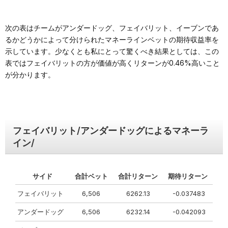
次の表はチームがアンダードッグ、フェイバリット、イーブンであ
るかどうかによって分けられたマネーラインベットの期待収益率を
示しています。少なくとも私にとって驚くべき結果としては、この
表ではフェイバリットの方が価値が高くリターンが0.46%高いこと
が分かります。
フェイバリット/アンダードッグによるマネーラ
イン/
サイド
合計ベット
合計リターン
期待リターン
フェイバリット
6,506
6262.13
-0.037483
アンダードッグ
6,506
6232.14
-0.042093