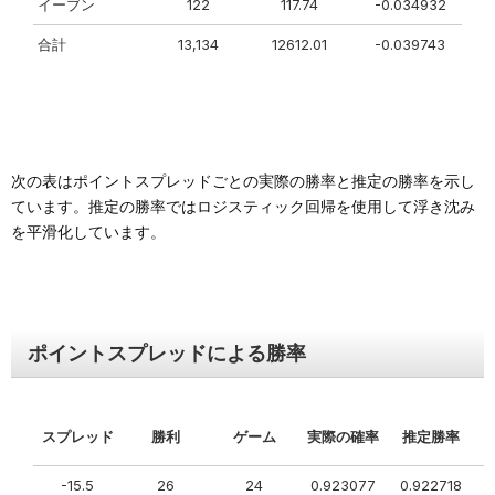
イーブン
122
117.74
-0.034932
合計
13,134
12612.01
-0.039743
次の表はポイントスプレッドごとの実際の勝率と推定の勝率を示し
ています。推定の勝率ではロジスティック回帰を使用して浮き沈み
を平滑化しています。
ポイントスプレッドによる勝率
スプレッド
勝利
ゲーム
実際の確率
推定勝率
-15.5
26
24
0.923077
0.922718