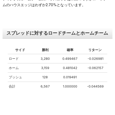
ムのハウスエッジはわずか2.70%となっています。
スプレッドに対するロードチームとホームチーム
サイド
勝利
確率
リターン
ロード
3,280
0.499467
-0.026981
ホーム
3,159
0.481042
-0.062157
プッシュ
128
0.019491
合計
6,567
1.000000
-0.044569