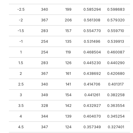
-2.5
340
199
0.585294
0.598683
-2
367
206
0.561308
0.579320
-1.5
283
157
0.554770
0.559710
-1
254
135
0.531496
0.539913
1
254
119
0.468504
0.460087
1.5
283
126
0.445230
0.440290
2
367
161
0.438692
0.420680
2.5
340
141
0.414706
0.401317
3
349
154
0.441261
0.382258
3.5
328
142
0.432927
0.363554
4
344
139
0.404070
0.345254
4.5
347
124
0.357349
0.327401