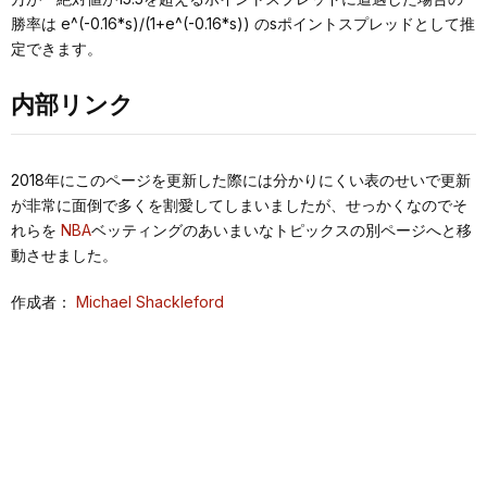
勝率は e^(-0.16*s)/(1+e^(-0.16*s)) のsポイントスプレッドとして推
定できます。
内部リンク
2018年にこのページを更新した際には分かりにくい表のせいで更新
が非常に面倒で多くを割愛してしまいましたが、せっかくなのでそ
れらを
NBA
ベッティングのあいまいなトピックスの別ページへと移
動させました。
作成者：
Michael Shackleford