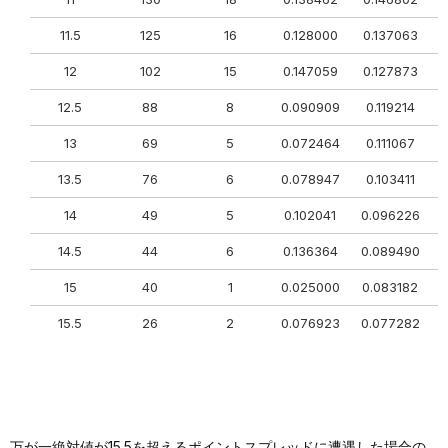
11.5
125
16
0.128000
0.137063
12
102
15
0.147059
0.127873
12.5
88
8
0.090909
0.119214
13
69
5
0.072464
0.111067
13.5
76
6
0.078947
0.103411
14
49
5
0.102041
0.096226
14.5
44
6
0.136364
0.089490
15
40
1
0.025000
0.083182
15.5
26
2
0.076923
0.077282
万が一絶対値が15.5を超えるポイントスプレッドに遭遇した場合の