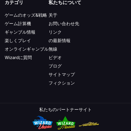
カテゴリ
私たちについて
ゲームのオッズ&戦略
关于
ゲーム計算機
お問い合わせ先
ギャンブル情報
リンク
楽しくプレイ
の最新情報
オンラインギャンブル
無線
Wizardに質問
ビデオ
ブログ
サイトマップ
フィクション
私たちのパートナーサイト