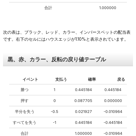
合計
1.000000
次の表は、ブラック、レッド、カラー、インバースベットの配当表
です。右下のセルにはハウスエッジが1.10%と表示されています。
黒、赤、カラー、反転の戻り値テーブル
イベント
支払う
確率
戻る
勝つ
1
0.445184
0.445184
押す
0
0.087705
0.000000
半分を失う
-0.5
0.021927
-0.010964
すべてを失う
-1
0.445184
-0.445184
合計
1.000000
-0.010964