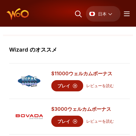
日本
Wizard のオススメ
$11000
ウェルカムボーナス
プレイ
レビューを読む
$3000
ウェルカムボーナス
プレイ
レビューを読む