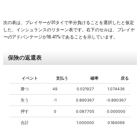
次の表は、プレイヤーが31タイで半分負けることを選択したと仮定
した、インシュランスのリターン表です。右下のセルは、
プレイヤ
ーの
アドバンテージが18.41%であることを示しています。
保険の返還表
イベント
支払う
確率
戻る
勝つ
49
0.021927
1.074436
失う
-1
0.890367
-0.890367
押す
0
0.087705
0.000000
合計
1.000000
0.184069