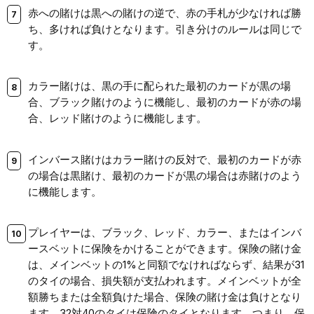
赤への賭けは黒への賭けの逆で、赤の手札が少なければ勝
ち、多ければ負けとなります。引き分けのルールは同じで
す。
カラー賭けは、黒の手に配られた最初のカードが黒の場
合、ブラック賭けのように機能し、最初のカードが赤の場
合、レッド賭けのように機能します。
インバース賭けはカラー賭けの反対で、最初のカードが赤
の場合は黒賭け、最初のカードが黒の場合は赤賭けのよう
に機能します。
プレイヤーは、ブラック、レッド、カラー、またはインバ
ースベットに保険をかけることができます。保険の賭け金
は、メインベットの1%と同額でなければならず、結果が31
のタイの場合、損失額が支払われます。メインベットが全
額勝ちまたは全額負けた場合、保険の賭け金は負けとなり
ます。32対40のタイは保険のタイとなります。つまり、保