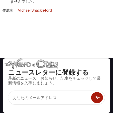
ませんでした。
作成者：
Michael Shackleford
ニュースレターに登録する
最新のニュース、お知らせ、記事をチェックして最
ブラックジャック、クラップス、ルーレットなど、数百種類の
新情報を入手しましょう。
カジノゲームで数学的に正しい戦略と情報。