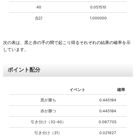
40
0.051510
合計
1.000000
次の表は、黒と赤の手の間で起こり得るそれぞれの結果の確率を示
しています。
ポイント配分
イベント
確率
黒が勝ち
0.445184
赤が勝つ
0.445184
引き分け（32-40）
0.087705
引き分け（31）
0.021927