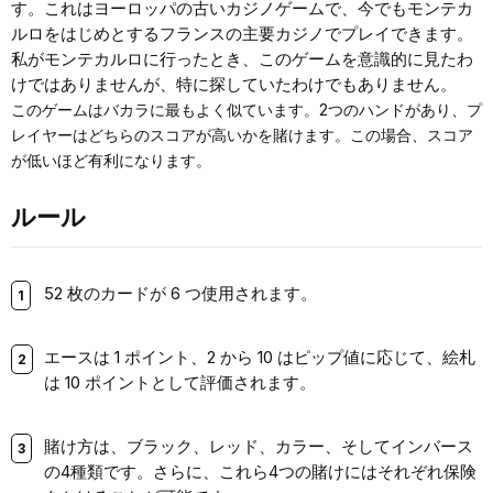
す。これはヨーロッパの古いカジノゲームで、今でもモンテカ
ルロをはじめとするフランスの主要カジノでプレイできます。
私がモンテカルロに行ったとき、このゲームを意識的に見たわ
けではありませんが、特に探していたわけでもありません。
このゲームはバカラに最もよく似ています。2つのハンドがあり、プ
レイヤーはどちらのスコアが高いかを賭けます。この場合、スコア
が低いほど有利になります。
ルール
52 枚のカードが 6 つ使用されます。
エースは 1 ポイント、2 から 10 はピップ値に応じて、絵札
は 10 ポイントとして評価されます。
賭け方は、ブラック、レッド、カラー、そしてインバース
の4種類です。さらに、これら4つの賭けにはそれぞれ保険