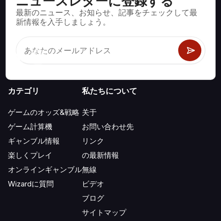
ニュースレターに登録する
最新のニュース、お知らせ、記事をチェックして最
ブラックジャック、クラップス、ルーレットなど、数百種類の
新情報を入手しましょう。
カジノゲームで数学的に正しい戦略と情報。
カテゴリ
私たちについて
ゲームのオッズ&戦略
关于
ゲーム計算機
お問い合わせ先
ギャンブル情報
リンク
楽しくプレイ
の最新情報
オンラインギャンブル
無線
Wizardに質問
ビデオ
ブログ
サイトマップ