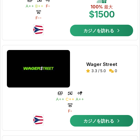
A++
B++
F-
100%
最大
$1500
F--
カジノを訪れる
Wager Street
3.3 / 5.0
0
A++
C++
A++
F-
カジノを訪れる