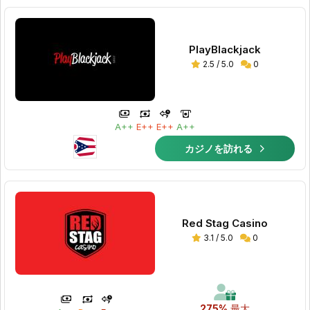
PlayBlackjack
2.5 / 5.0
0
A++
E++
E++
A++
カジノを訪れる
Red Stag Casino
3.1 / 5.0
0
275%
最大