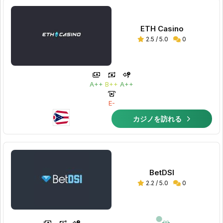
ETH Casino
2.5 / 5.0
0
A++
B++
A++
E-
カジノを訪れる
BetDSI
2.2 / 5.0
0