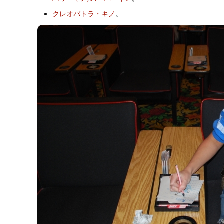
クレオパトラ・キノ
。