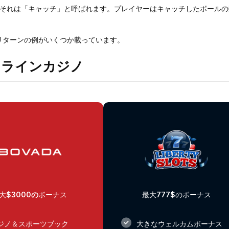
それは「キャッチ」と呼ばれます。プレイヤーはキャッチしたボールの
リターンの例がいくつか載っています。
ンラインカジノ
大
$3000の
ボーナス
最大
777$
のボーナス
ジノ＆スポーツブック
大きなウェルカムボーナス