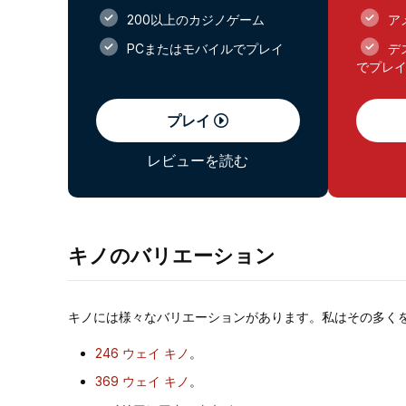
200以上のカジノゲーム
ア
PCまたはモバイルでプレイ
デ
でプレ
プレイ
レビューを読む
キノのバリエーション
キノには様々なバリエーションがあります。私はその多く
246 ウェイ キノ
。
369 ウェイ キノ
。