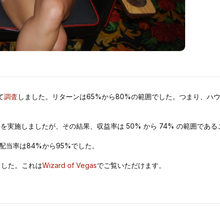
て
調査
しました。リターンは65%から80%の範囲でした。つまり、ハウ
査
を実施しましたが、その結果、収益率は 50% から 74% の範囲であ
配当率は84%から95%でした。
ました。これは
Wizard of Vegas
でご覧いただけます。