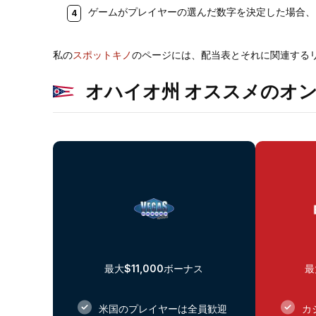
ゲームがプレイヤーの選んだ数字を決定した場合、
私の
スポットキノ
のページには、配当表とそれに関連する
オハイオ州 オススメのオ
最大
$11,000
ボーナス
最
米国のプレイヤーは全員歓迎
カ