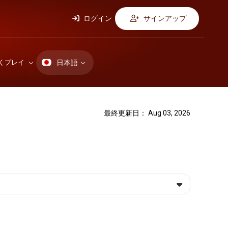
ログイン
サインアップ
日本語
くプレイ
最終更新日： Aug 03, 2026