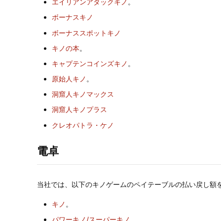
エイリアンアタックキノ
。
ボーナスキノ
ボーナススポットキノ
キノの本
。
キャプテンコインズキノ
。
原始人キノ
。
洞窟人キノマックス
洞窟人キノプラス
クレオパトラ・ケノ
電卓
当社では、以下のキノゲームのペイテーブルの払い戻し額
キノ
。
パワーキノ/スーパーキノ
。