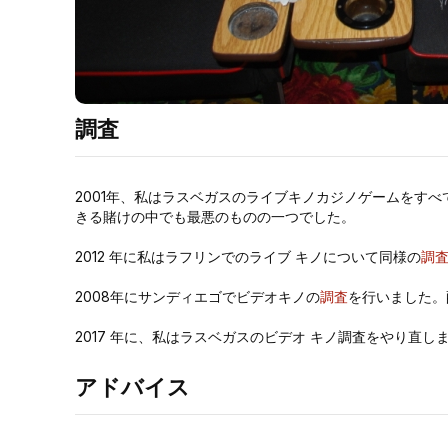
調査
2001年、私はラスベガスのライブキノカジノゲームをすべ
きる賭けの中でも最悪のものの一つでした。
2012 年に私はラフリンでのライブ キノについて同様の
調
2008年にサンディエゴでビデオキノの
調査
を行いました。
2017 年に、私はラスベガスのビデオ キノ調査をやり直し
アドバイス