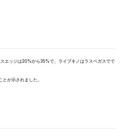
スエッジは20%から35%で、ライブキノはラスベガスでで
ることが示されました。