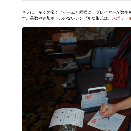
キノは、多くの宝くじゲームと同様に、プレイヤーが数字
す。乗数や追加ボールのないシンプルな形式は、
スポット