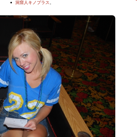
洞窟人キノプラス
。