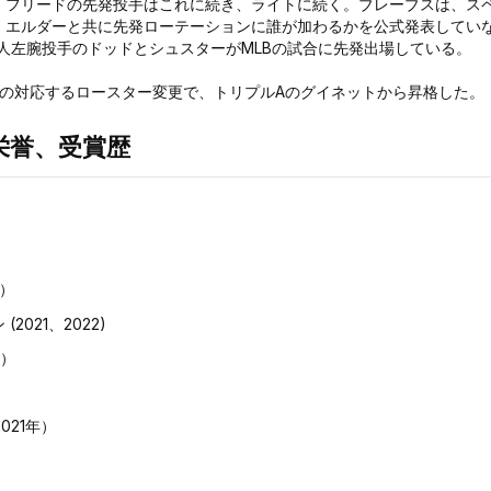
、フリードの先発投手はこれに続き、ライトに続く。ブレーブスは、ス
・エルダーと共に先発ローテーションに誰が加わるかを公式発表してい
人左腕投手のドッドとシュスターがMLBの試合に先発出場している。
9日の対応するロースター変更で、トリプルAのグイネットから昇格した。
栄誉、受賞歴
0）
2021、2022)
年）
021年）