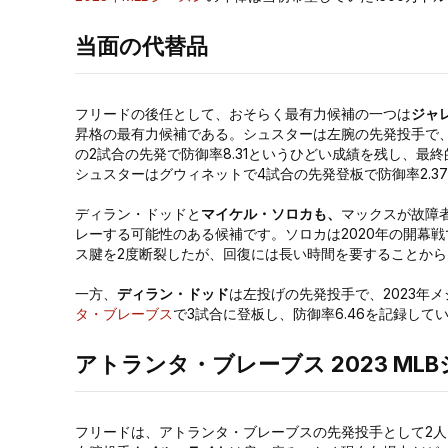
当面の代替品
フリードの後任として、おそらく最有力候補の一つは
ジャ
昇格の最有力候補である。シュスターは左腕の先発投手で
の2試合の先発で防御率8.31というひどい成績を残し、最
シュスターはグウィネットで4試合の先発登板で防御率2.3
ディラン・ドッドと
マイケル・ソロカも、
マックスが故障
レーする可能性のある候補です。ソロカは2020年の開幕
ス腱を2度断裂したが、回復には長い時間を要することか
一方、
ディラン・ドッド
は左投げの先発投手で、2023年
タ・ブレーブス
で3試合に登板し、防御率6.46を記録して
アトランタ・ブレーブス 2023 ML
フリードは、アトランタ・ブレーブスの先発投手として2人