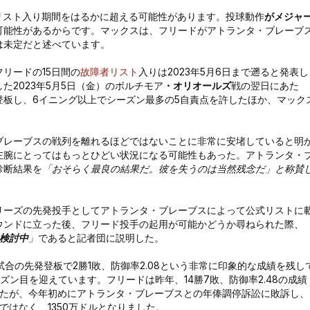
リスト入り期間をはるかに超える可能性があります。投球動作
がメジャ
可能性があるからです。マックスは、フリードがアトランタ・ブレーブ
は未定だと述べています。
リードの15日間の
故障者リスト
入りは2023年5月6日まで遡ると発表し
2023年5月5日（金）のボルチモア
・オリオールズ
戦の翌日にあた
板し、6イニング以上でシーズン最多の5自責点を許したほか、マック
ブレーブスの戦列を離れるほどではないことに非常に安堵していると明
左腕にとってはもっとひどい状況になる可能性もあった。アトランタ・
診断結果を
「おそらく最良の結果だ。彼を失うのは当然残念だ」と称賛
リーズの先発投手としてアトランタ・ブレーブスによって公式リストに
ウンドに立った後、フリード投手の起用が可能かどうか尋ねられた際、
検討中
」
であると記者団に説明した。
5試合の先発登板で2勝1敗、防御率2.08という非常に印象的な成績を残し
ズン目を迎えています。フリードは昨年、14勝7敗、防御率2.48の成績
したが、今年初めにアトランタ・ブレーブスとの年俸調停訴訟に敗訴し、
ではなく、1350万ドルとなりました。