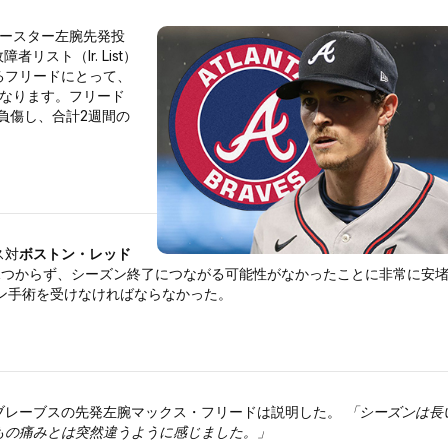
ースター左腕先発投
リスト（Ir. List）
るフリードにとって、
なります。フリード
を負傷し、合計2週間の
ス対
ボストン・レッド
見つからず、シーズン終了につながる可能性がなかったことに非常に安
ョン手術を受けなければならなかった。
ブレーブスの先発左腕マックス・フリードは説明した。
「シーズンは長
もの痛みとは突然違うように感じました。」