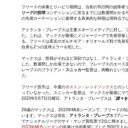
フリードの休養とリハビリ期間は、当初の15日間の故障者
リーグの投球
コンディションに戻るまでには数週間かかる
の先発ローテーションに復帰する具体的な時期は現時点で
アトランタ・ブレーブスは主要スポーツメディアに対し、フ
た。これは、マックスが最後にメジャーリーグで先発登板した
る。フリードは直近のボルチモア・オリオールズ戦で先発登
自身も2つの送球エラーを犯した。
マックスは、怪我がそれほど深刻ではなく、アトランタ・
した。数週間しか出場できないので、ブレーブスのエース
レーブスのブライアン
・スニッカー
監督は、肉離れという
た。
フリード投手は、今週の
ボストン・レッドソックス
とのシ
っていなかった。スニッカー監督は、マックスが最後にマ
2023年5月7日日曜日、アトランタ・ブレーブスは
「
諸々を
29歳のマックスは、2023年MLBシーズンで、フリードの
います。マックスは現在、
アトランタ・ブレーブス
で7シー
でナショナルリーグのサイ・ヤング賞投票で2位に輝きま
2023年MLBシーズン
の年俸は当初希望していた1500万ドル