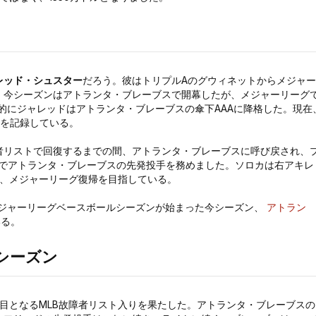
レッド・シュスター
だろう。彼はトリプルAのグウィネットからメジャー
、今シーズンはアトランタ・ブレーブスで開幕したが、メジャーリーグ
終的にジャレッドはアトランタ・ブレーブスの傘下AAAに降格した。現在
7を記録している。
者リストで回復するまでの間、アトランタ・ブレーブスに呼び戻され、
戦でアトランタ・ブレーブスの先発投手を務めました。ソロカは右アキレ
ら、メジャーリーグ復帰を目指している。
メジャーリーグベースボールシーズンが始まった今シーズン、
アトラン
いる。
Bシーズン
目となるMLB故障者リスト入りを果たした。アトランタ・ブレーブスの