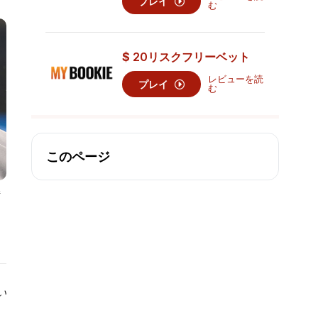
プレイ
む
$
20
リスクフリーベット
レビューを読
プレイ
む
このページ
堵
い