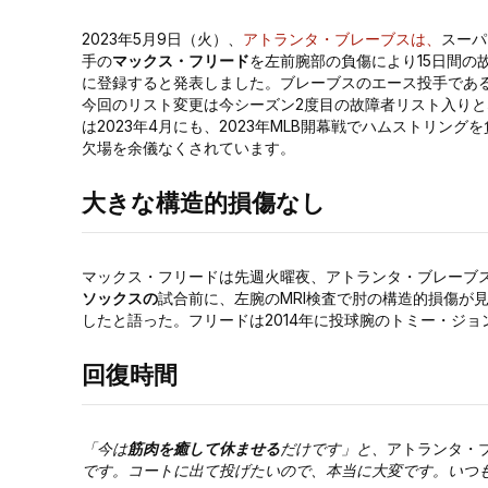
2023年5月9日（火）、
アトランタ・ブレーブスは、
スーパ
手の
マックス・フリード
を左前腕部の負傷により15日間の故障者
に登録すると発表しました。ブレーブスのエース投手であ
今回のリスト変更は今シーズン2度目の故障者リスト入りと
は2023年4月にも、2023年MLB開幕戦でハムストリング
欠場を余儀なくされています。
大きな構造的損傷なし
マックス・フリードは先週火曜夜、アトランタ・ブレーブ
ソックスの
試合前に、左腕のMRI検査で肘の構造的損傷が
したと語った。フリードは2014年に投球腕のトミー・ジ
回復時間
「今は
筋肉を癒して休ませる
だけです」と、
アトランタ・
です。コートに出て投げたいので、本当に大変です。いつ