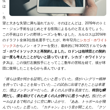
生
は
、
失
望と大きな失望に満ち溢れており、そのほとんどは、2019年のトミ
ー・ジョン手術をはじめとする怪我によるものと言えるでしょう。
この手術はロドンの野球シーズンを奪いました。カルロスは2014年
のドラフト全体3位指名選手でしたが、昨年12月に
シカゴ・ホワイト
ソックス
からノン・オファーを受け、最終的に1年300万ドルで
シカ
ゴ・ホワイトソックスと再契約しました。ロドンは他球団との契約
は一度も考えたことがないと語っています。シカゴ・ホワイトソッ
クス
は、この強打左腕投手にとってここ数年の苦戦を経て、彼が球
団に復帰したことを心から喜んでいます。
「彼らは僕が何かを証明したいと思っていた。僕がハングリー精神
を持っていることを知っていた…この試合に出場できたことは幸運
だ。僕はノンテンダーだった。多くの人が僕を見捨てた。
特別な瞬
間だし、僕を助けてくれた多くの人が誇りに思うべきだ。
投げたボ
ールはまるで蛇のように空に舞い上がり、『ああ、トゥボールが飛
んでいった』と思った。『カチャン』という音が聞こえた。『クソ