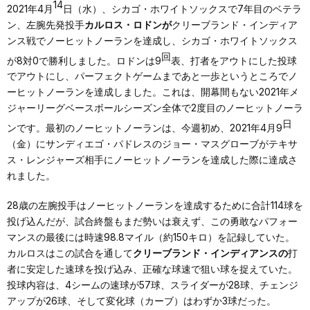
14
2021年4月
日（水）、シカゴ・ホワイトソックスで7年目のベテラ
ン、左腕先発投手
カルロス・ロドンが
クリーブランド・インディア
ンス戦でノーヒットノーランを達成し、シカゴ・ホワイトソックス
回
が8対0で勝利しました。ロドンは9
表、打者をアウトにした投球
でアウトにし、パーフェクトゲームまであと一歩というところでノ
ーヒットノーランを達成しました。これは、開幕間もない2021年メ
ジャーリーグベースボールシーズン全体で2度目のノーヒットノーラ
日
ンです。最初のノーヒットノーランは、今週初め、2021年4月9
（金）にサンディエゴ・パドレスのジョー・マスグローブがテキサ
ス・レンジャーズ相手にノーヒットノーランを達成した際に達成さ
れました。
28歳の左腕投手はノーヒットノーランを達成するために合計114球を
投げ込んだが、試合終盤もまだ勢いは衰えず、この勇敢なパフォー
マンスの最後には時速98.8マイル（約150キロ）を記録していた。
カルロスはこの試合を通して
クリーブランド・インディアンスの
打
者に安定した速球を投げ込み、正確な球速で狙い球を捉えていた。
投球内容は、4シームの速球が57球、スライダーが28球、チェンジ
アップが26球、そして変化球（カーブ）はわずか3球だった。