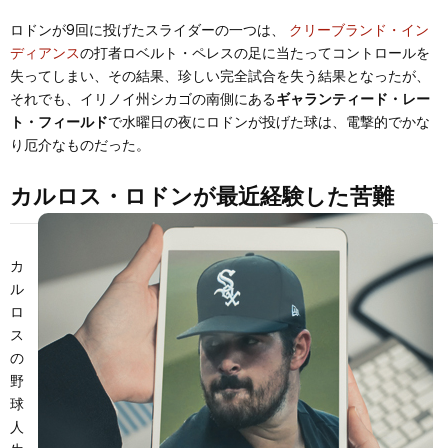
ロドンが9回に投げたスライダーの一つは、
クリーブランド・イン
ディアンス
の打者ロベルト・ペレスの足に当たってコントロールを
失ってしまい、その結果、珍しい完全試合を失う結果となったが、
それでも、イリノイ州シカゴの南側にある
ギャランティード・レー
ト・フィールド
で水曜日の夜にロドンが投げた球は、電撃的でかな
り厄介なものだった。
カルロス・ロドンが最近経験した苦難
カ
ル
ロ
ス
の
野
球
人