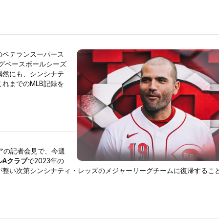
のベテランスーパース
ーグベースボールシーズ
偶然にも、シンシナテ
れまでのMLB記録を
ィアの記者会見で、今週
ルAクラブ
で2023年の
が整い次第シンシナティ・レッズのメジャーリーグチームに復帰するこ