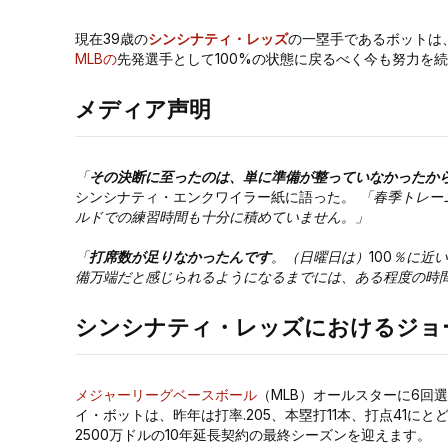
現在39歳の
シンシナティ・レッズ
の一塁手であるボットは、
MLBの
先発選手として100%の状態に戻るべく今も努力を
メディア声明
「
その決断に至ったのは、単に準備が整っていなかったか
シンシナティ・エンクワイラー紙に語った。
「春季トレー
ルドでの練習時間も十分に積めていません。」
「
打席数が足りなかったんです
。（日曜日は）100％に近
備万端だと感じられるようになるまでには、ある程度の時
シンシナティ・レッズにおけるジョ
メジャーリーグベースボール
（MLB）オールスターに6回選
イ・ボットは、昨年は打率.205、本塁打11本、打点41に
2500万ドルの10年延長契約の最終シーズンを迎えます。