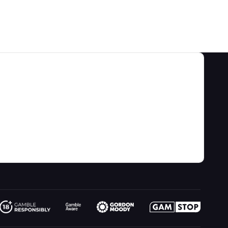
カテゴリ
私たちについて
ゲームのオッズ&戦略
关于
ビデオ
ゲーム計算機
お問い合わせ先
ブログ
ギャンブル情報
リンク
サイトマップ
楽しくプレイ
の最新情報
フィクション
オンラインギャンブル
無線
Wizardに質問