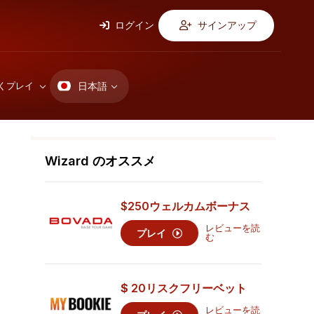
ログイン
サインアップ
日本語
くプレイ
Wizard のオススメ
$250
ウェルカムボーナス
レビューを読
プレイ
む
$
20
リスクフリーベット
レビューを読