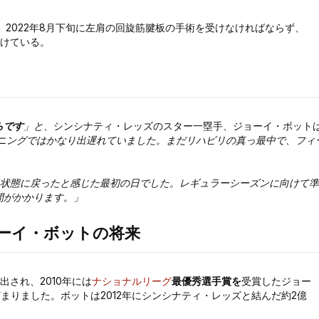
2022年8月下旬に左肩の回旋筋腱板の手術を受けなければならず、
続けている。
らです
」と、
シンシナティ・レッズのスター一塁手、ジョーイ・ボット
ニングではかなり出遅れていました。まだリハビリの真っ最中で、フィ
い状態に戻ったと感じた最初の日でした。レギュラーシーズンに向けて準
間がかかります。」
ーイ・ボットの将来
出され、2010年には
ナショナルリーグ
最優秀選手賞を
受賞したジョー
とどまりました。ボットは2012年にシンシナティ・レッズと結んだ約2億