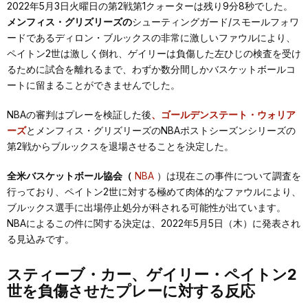
2022年5月3日火曜日の第2戦第1クォーターは残り9分8秒でした。
メンフィス・グリズリーズの
シューティングガード/スモールフォワ
ードであるディロン・ブルックスの非常に激しいファウルにより、
ペイトン2世は激しく倒れ、ゲイリーは負傷した左ひじの検査を受け
るために試合を離れるまで、わずか数分間しかバスケットボールコ
ートに留まることができませんでした。
NBAの審判はプレーを検証した後
、ゴールデンステート・ウォリア
ーズ
とメンフィス・グリズリーズのNBAポストシーズンシリーズの
第2戦からブルックスを退場させることを決定した。
全米バスケットボール協会（
NBA
）は現在この事件について調査を
行っており、ペイトン2世に対する極めて肉体的なファウルにより、
ブルックス選手に出場停止処分が科される可能性が出ています。
NBAによるこの件に関する決定は、2022年5月5日（木）に発表され
る見込みです。
スティーブ・カー、ゲイリー・ペイトン2
世を負傷させたプレーに対する反応