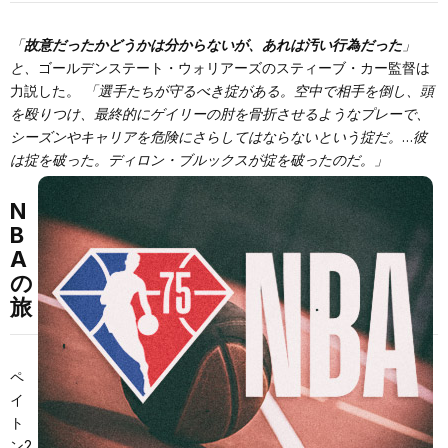
「
故意だったかどうかは分からないが、あれは汚い行為だった
」
と、
ゴールデンステート・ウォリアーズのスティーブ・カー監督は
力説した。
「選手たちが守るべき掟がある。空中で相手を倒し、頭
を殴りつけ、最終的にゲイリーの肘を骨折させるようなプレーで、
シーズンやキャリアを危険にさらしてはならないという掟だ。…彼
は掟を破った。ディロン・ブルックスが掟を破ったのだ。」
N
B
A
の
旅
ペ
イ
ト
ン2