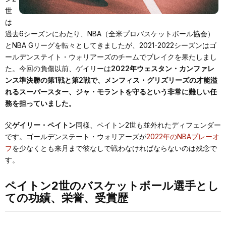
世
は
過去6シーズンにわたり、NBA（全米プロバスケットボール協会）
とNBA Gリーグを転々としてきましたが、2021-2022シーズンはゴ
ールデンステイト・ウォリアーズのチームでブレイクを果たしまし
た。今回の負傷以前、ゲイリーは
2022年ウェスタン・カンファレ
ンス準決勝の第1戦と第2戦で、メンフィス・グリズリーズの才能溢
れるスーパースター、ジャ・モラントを守るという非常に難しい任
務を担っていました。
父
ゲイリー・ペイトン
同様、ペイトン2世も並外れたディフェンダー
です。ゴールデンステート・ウォリアーズが
2022年のNBAプレーオ
フ
を少なくとも来月まで彼なしで戦わなければならないのは残念で
す。
ペイトン2世のバスケットボール選手とし
ての功績、栄誉、受賞歴