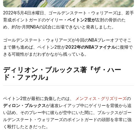
2022年5月4日水曜日、ゴールデンステート・ウォリアーズは、若手
育成ポイントガードのゲイリー
・ペイトン2世が
左肘の骨折のた
め、約1か月間NBAの試合に出場できないと発表しました。
ゴールデンステート・ウォリアーズが今回のNBAプレーオフでそこ
まで勝ち進めば、ペイトン2世が
2022年のNBAファイナル
に復帰で
きる可能性がまだわずかながら残っている。
ディリオン・ブルックス著『ザ・ハー
ド・ファウル』
ペイトン2世が最初に負傷したのは、
メンフィス・グリズリーズ
の
ディロン・ブルックス
が速攻レイアップ中にゲイリーを背後から追
い詰め、そのプレー中に彼らが空中にいた間に、ブルックスがゴー
ルデンステート・ウォリアーズのポイントガードの頭部を非常に強
く殴打したときだった。