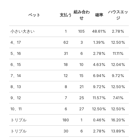
組み合わ
ハウスエッ
ベット
支払う
確率
せ
ジ
小さい大きい
1
105
48.61%
2.78%
4、17
62
3
1.39%
12.50%
5、16
31
6
2.78%
11.11%
6、15
18
10
4.63%
12.04%
7、14
12
15
6.94%
9.72%
8、13
8
21
9.72%
12.50%
9、12
7
25
11.57%
7.41%
10、11
6
27
12.50%
12.50%
トリプル
180
1
0.46%
16.20%
トリプル
30
6
2.78%
13.89%