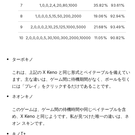
7
1,0,0,2,4,20,80,1000
35.82%
93.61%
8
1,0,0,0,5,15,50,200,2000
19.06%
92.94%
9
2,0,0,0,2,10,25,125,1000,5000
21.68%
93.49%
10
2,0,0,0,0,5,30,100,300,2000,10000
11.05%
90.82%
ターボキノ
これは、上記の X Keno と同じ形式とペイテーブルを備えてい
ます。主な違いは、ゲーム間に待機期間がなく、ボールを引く
には「プレイ」をクリックするだけであることです。
ネオンキノ
このゲームは、ゲーム間の待機時間や同じペイテーブルを含
め、X Keno と同じようです。私が見つけた唯一の違いは、ネ
オン スキンです。
キノT+