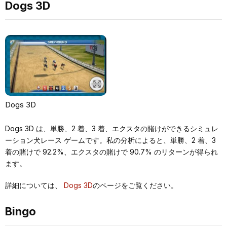
Dogs 3D
Dogs 3D
Dogs 3D は、単勝、2 着、3 着、エクスタの賭けができるシミュレ
ーション犬レース ゲームです。私の分析によると、単勝、2 着、3
着の賭けで 92.2%、エクスタの賭けで 90.7% のリターンが得られ
ます。
詳細については、
Dogs 3D
のページをご覧ください。
Bingo