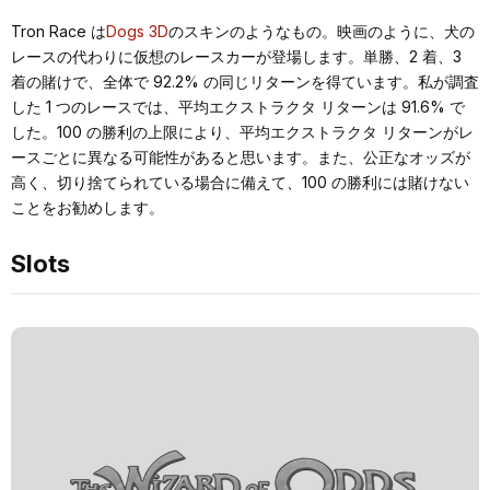
Tron Race は
Dogs 3D
のスキンのようなもの。映画のように、犬の
レースの代わりに仮想のレースカーが登場します。単勝、2 着、3
着の賭けで、全体で 92.2% の同じリターンを得ています。私が調査
した 1 つのレースでは、平均エクストラクタ リターンは 91.6% で
した。100 の勝利の上限により、平均エクストラクタ リターンがレ
ースごとに異なる可能性があると思います。また、公正なオッズが
高く、切り捨てられている場合に備えて、100 の勝利には賭けない
ことをお勧めします。
Slots