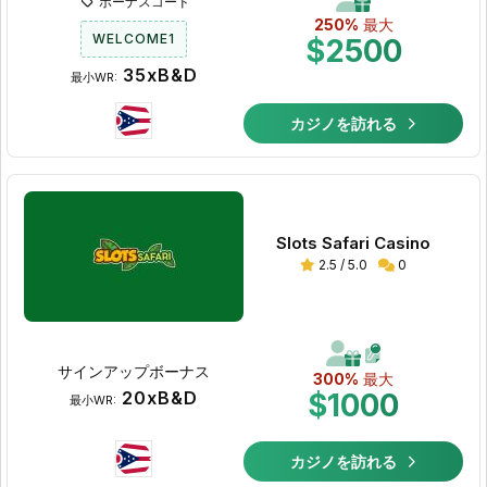
ボーナスコード
250%
最大
WELCOME1
$2500
35xB&D
最小WR:
カジノを訪れる
Slots Safari Casino
2.5 / 5.0
0
サインアップボーナス
300%
最大
20xB&D
$1000
最小WR:
カジノを訪れる