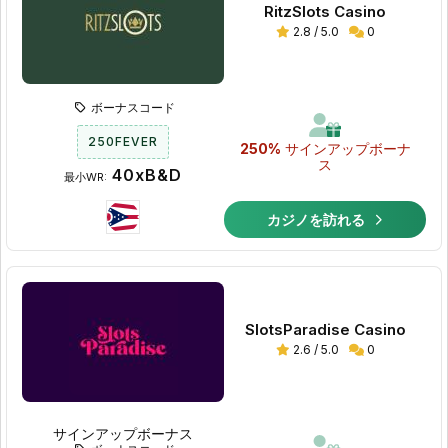
RitzSlots Casino
2.8 / 5.0
0
ボーナスコード
250FEVER
250%
サインアップボーナ
ス
40xB&D
最小WR:
カジノを訪れる
SlotsParadise Casino
2.6 / 5.0
0
サインアップボーナス