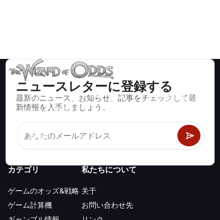
ニュースレターに登録する
最新のニュース、お知らせ、記事をチェックして最
ブラックジャック、クラップス、ルーレットなど、数百種類の
新情報を入手しましょう。
カジノゲームで数学的に正しい戦略と情報。
カテゴリ
私たちについて
ゲームのオッズ&戦略
关于
ゲーム計算機
お問い合わせ先
ギャンブル情報
リンク