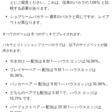
とにご留意ください。これは、従来のバカラの 1.06% と比
較する必要があります。
シュプリームバカラ — 通常のバカラと同じですが、レイア
ウトが異なります。
すべてのゲームは 8 つのデッキでプレイされます。
バカラとコミッションフリーバカラでは、以下のサイドベットが提
供されます。
引き分け — 配当は 8 対 1 — ハウス エッジは 14.36%。
プレイヤーペア — 配当は 11 対 1 — ハウスエッジは
10.36%。
バンカーペア — 配当は 11 対 1 — ハウスエッジは 10.36%。
どちらのペアでも配当は 5 対 1 で、ハウス エッジは
13.71% です。
パーフェクトペア — 配当は 25 対 1 — ハウスエッジは