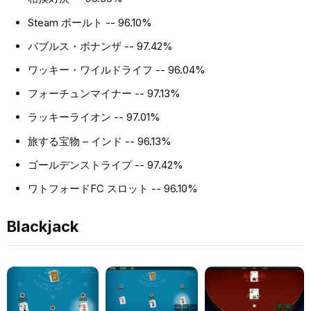
Steam ボールト -- 96.10%
バブルス・ボナンザ -- 97.42%
ワッキー・ワイルドライフ -- 96.04%
フォーチュンマイナー -- 97.13%
ラッキーライオン -- 97.01%
旅する宝物 – インド -- 96.13%
ゴールデンストライプ -- 97.42%
ワトフォードFC スロット -- 96.10%
Blackjack