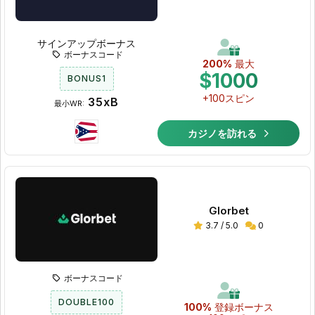
サインアップボーナス
ボーナスコード
200%
最大
$1000
BONUS1
+100スピン
35xB
最小WR:
カジノを訪れる
Glorbet
3.7 / 5.0
0
ボーナスコード
DOUBLE100
100%
登録ボーナス