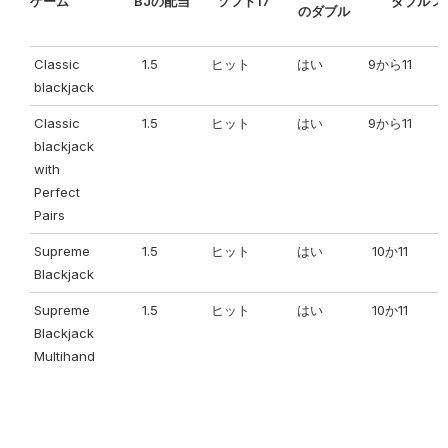
ゲーム
BJの配当
ソフト17
ダブル
ス
のダブル
Classic
1.5
ヒット
はい
9から11
blackjack
Classic
1.5
ヒット
はい
9から11
blackjack
with
Perfect
Pairs
Supreme
1.5
ヒット
はい
10か11
Blackjack
Supreme
1.5
ヒット
はい
10か11
Blackjack
Multihand