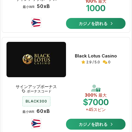
100%
最大
50xB
1000
最小WR:
カジノを訪れる
Black Lotus Casino
2.9 / 5.0
0
サインアップボーナス
ボーナスコード
300%
最大
$7000
BLACK300
+45スピン
60xB
最小WR:
カジノを訪れる