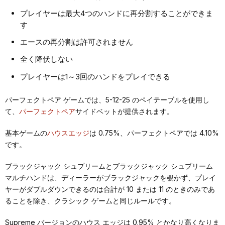
プレイヤーは最大4つのハンドに再分割することができま
す
エースの再分割は許可されません
全く降伏しない
プレイヤーは1～3回のハンドをプレイできる
パーフェクトペア ゲームでは、5-12-25 のペイテーブルを使用し
て、
パーフェクトペア
サイドベットが提供されます。
基本ゲームの
ハウスエッジ
は 0.75%、パーフェクトペアでは 4.10%
です。
ブラックジャック シュプリームとブラックジャック シュプリーム
マルチハンドは、ディーラーがブラックジャックを覗かず、プレイ
ヤーがダブルダウンできるのは合計が 10 または 11 のときのみであ
ることを除き、クラシック ゲームと同じルールです。
Supreme バージョンのハウス エッジは 0.95% とかなり高くなりま