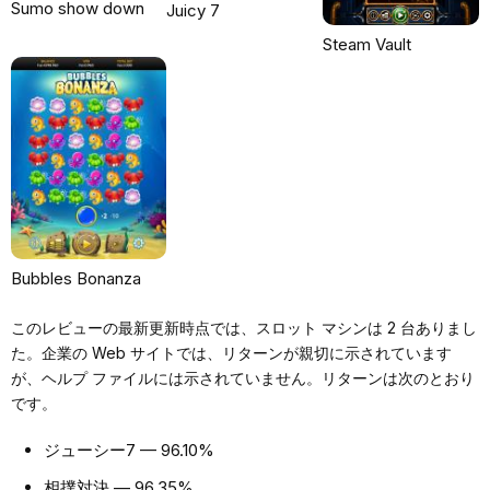
Sumo show down
Juicy 7
Steam Vault
Bubbles Bonanza
このレビューの最新更新時点では、スロット マシンは 2 台ありまし
た。企業の Web サイトでは、リターンが親切に示されています
が、ヘルプ ファイルには示されていません。リターンは次のとおり
です。
ジューシー7 — 96.10%
相撲対決 — 96.35%