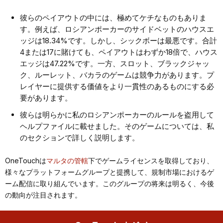
彼らのペイアウトの中には、極めてケチなものもありま
す。例えば、ロシアンポーカーのサイドベットのハウスエ
ッジは18.34%です。しかし、シックボーは最悪です。合計
4または17に賭けても、ペイアウトはわずか18倍で、ハウス
エッジは47.22%です。一方、スロット、ブラックジャッ
ク、ルーレット、バカラのゲームは競争力があります。プ
レイヤーに提供する価値をより一貫性のあるものにする必
要があります。
彼らは明らかに私のロシアンポーカーのルールを盗用して
ヘルプファイルに載せました。そのゲームについては、私
のセクションで詳しく説明します。
OneTouchは
マルタの管轄
下でゲームライセンスを取得しており、
様々なプラットフォームグループと提携して、規制市場におけるゲ
ーム配信に取り組んでいます。このグループの将来は明るく、今後
の動向が注目されます。