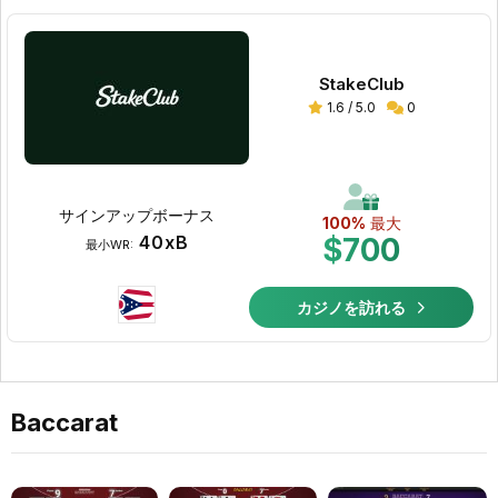
StakeClub
1.6 / 5.0
0
サインアップボーナス
100%
最大
40xB
$700
最小WR:
カジノを訪れる
Baccarat