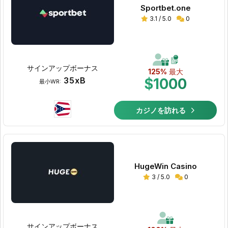
Sportbet.one
3.1 / 5.0
0
サインアップボーナス
125%
最大
35xB
$1000
最小WR:
カジノを訪れる
HugeWin Casino
3 / 5.0
0
サインアップボーナス