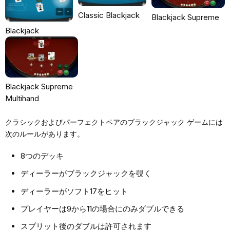
Classic Blackjack
Blackjack Supreme
Blackjack
Blackjack Supreme
Multihand
クラシックおよびパーフェクトペアのブラックジャック ゲームには
次のルールがあります。
8つのデッキ
ディーラーがブラックジャックを覗く
ディーラーがソフト17をヒット
プレイヤーは9から11の場合にのみダブルできる
スプリット後のダブルは許可されます