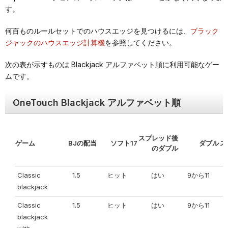
す。
何百ものルールセットでのハウスエッジを見つけるには、
ブラック
ジャックのハウスエッジ計算機
を参照してください。
次の表が示すものは Blackjack アルファベット順に利用可能なゲー
ムです。
OneTouch Blackjack アルファベット順
スプレッド後
ゲーム
BJの配当
ソフト17
ダブル
ス
のダブル
Classic
1.5
ヒット
はい
9から11
blackjack
Classic
1.5
ヒット
はい
9から11
blackjack