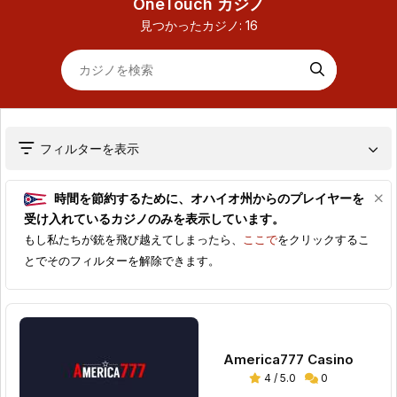
OneTouch カジノ
見つかったカジノ:
16
フィルターを表示
時間を節約するために、
オハイオ州
からのプレイヤーを
受け入れているカジノのみを表示しています。
もし私たちが銃を飛び越えてしまったら、
ここで
をクリックするこ
とでそのフィルターを解除できます。
America777 Casino
4 / 5.0
0