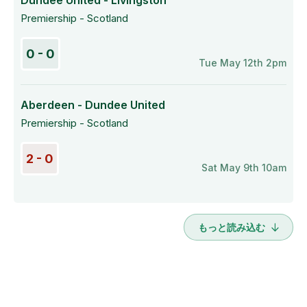
Dundee United - Livingston
Premiership - Scotland
0 - 0
Tue May 12th 2pm
Aberdeen - Dundee United
Premiership - Scotland
2 - 0
Sat May 9th 10am
もっと読み込む