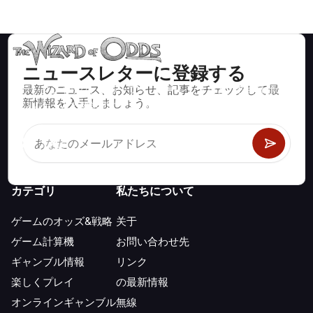
ニュースレターに登録する
最新のニュース、お知らせ、記事をチェックして最
ブラックジャック、クラップス、ルーレットなど、数百種類の
新情報を入手しましょう。
カジノゲームで数学的に正しい戦略と情報。
カテゴリ
私たちについて
ゲームのオッズ&戦略
关于
ゲーム計算機
お問い合わせ先
ギャンブル情報
リンク
楽しくプレイ
の最新情報
オンラインギャンブル
無線