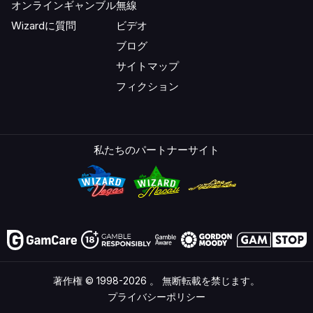
オンラインギャンブル
無線
Wizardに質問
ビデオ
ブログ
サイトマップ
フィクション
私たちのパートナーサイト
著作権 © 1998-2026 。 無断転載を禁じます。
プライバシーポリシー