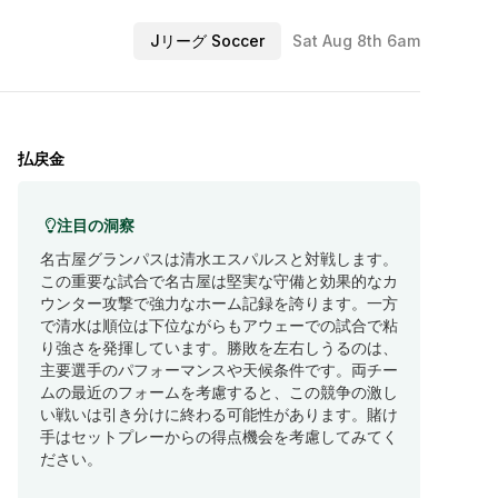
Jリーグ Soccer
Sat Aug 8th 6am
払戻金
注目の洞察
名古屋グランパスは清水エスパルスと対戦します。
この重要な試合で名古屋は堅実な守備と効果的なカ
ウンター攻撃で強力なホーム記録を誇ります。一方
で清水は順位は下位ながらもアウェーでの試合で粘
り強さを発揮しています。勝敗を左右しうるのは、
主要選手のパフォーマンスや天候条件です。両チー
ムの最近のフォームを考慮すると、この競争の激し
い戦いは引き分けに終わる可能性があります。賭け
手はセットプレーからの得点機会を考慮してみてく
ださい。