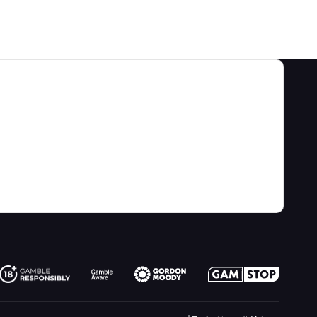
カテゴリ
私たちについて
ゲームのオッズ&戦略
关于
ビデオ
ゲーム計算機
お問い合わせ先
ブログ
ギャンブル情報
リンク
サイトマップ
楽しくプレイ
の最新情報
フィクション
オンラインギャンブル
無線
Wizardに質問