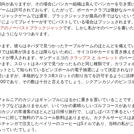
傾向がありますが、その場合にバンカー組織は喜んでバンカーを引き受
ゲームは許可されておらず、したがって、ポーカークラブは微妙なルー
クジャックゲームでは通常、ブラックジャックが最高の手ではないとい
ドによってプレイヤーがすでにバストしている場合はプッシュされます
アのノーバストブラックジャック
です。しかし私がそのページを書いた
のようになりつつあります。
います。彼らはネバダで見つかったテーブルゲームのほとんどを備えて
けでは結果が決まるとは限らないために、サイコロやカードを置き換え
ードが導入されます。サンディエゴの
クラップス
と
ルーレット
のペー
います。スロットはネバダで見つかったものと同じ種類です。カリフォ
ロットとして知られているビンゴボールの電子抽選によって決定されなけ
いますが、本格的なクラスIIIスロットの割り当てを許可するように法律
000であり、その数は十分と言えるでしょう。シクアンカジノのビンゴ
フォルニアのカジノはギャンブルにはるかに重きを置いていることです
クラブなどはありませんが、いくつかの素晴らしいゴルフコースがあり
のカジノの常連客のほとんどは日帰り旅行で、しばしばバスで来るとい
ヤーに対して無料のアルコール飲料はありません。カクテルサービスは
ペチャンガで注文したベイリーのコーヒーは5ドルであり、当時の私がこ
らっていたでしょう。