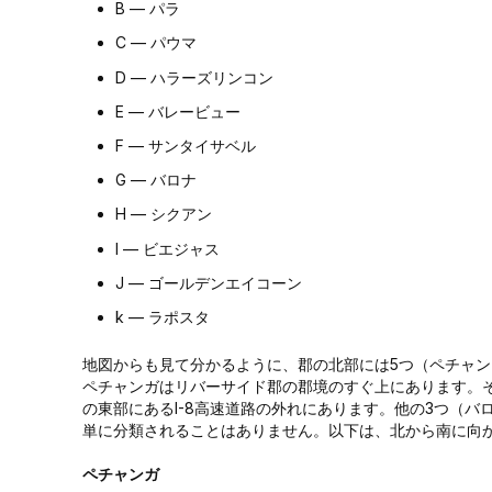
B — パラ
C — パウマ
D — ハラーズリンコン
E — バレービュー
F — サンタイサベル
G — バロナ
H — シクアン
I — ビエジャス
J — ゴールデンエイコーン
k — ラポスタ
地図からも見て分かるように、郡の北部には5つ（ペチャ
ペチャンガはリバーサイド郡の郡境のすぐ上にあります。
の東部にあるI-8高速道路の外れにあります。他の3つ（
単に分類されることはありません。以下は、北から南に向
ペチャンガ