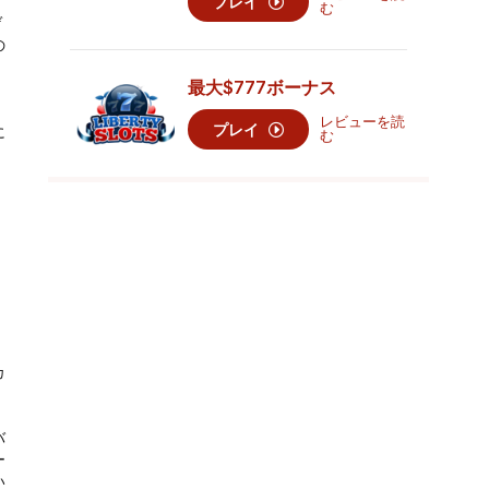
プレイ
む
ゲ
の
最大
$777
ボーナス
レビューを読
プレイ
に
む
て
カ
バ
ー
い