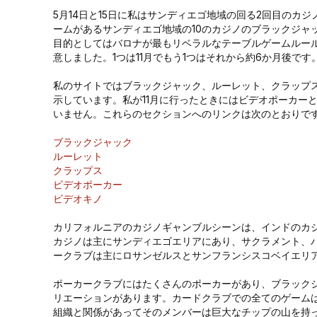
5月14日と15日に私はサンディエゴ地域の回る2回目のカ
ームがあるサンディエゴ地域の10のカジノのブラックジャ
目的としてはバロナが最もリベラルなテーブルゲームルー
意しました。1つは11月でもう1つはそれから約6か月後です
私のサイトではブラックジャック、ルーレット、クラップ
示しています。私が11月に行ったときにはビデオポーカー
いません。これらのセクションへのリンクは次のとおりで
ブラックジャック
ルーレット
クラップス
ビデオポーカー
ビデオキノ
カリフォルニアのカジノギャンブルシーンは、インドのカ
カジノは主にサンディエゴエリアにあり、サクラメント、
ークラブは主にロサンゼルスとサンフランシスコベイエリ
ポーカークラブにはたくさんのポーカーがあり、ブラック
リエーションがあります。カードクラブでの全てのゲーム
組織と関係があってそのメンバーは巨大なチップの山を持