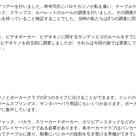
ジノツアーを行いました。昨年11月にバロナカジノが私を雇い、テーブル
ック、クラップス、ルーレットのルールの調査を行いました。その調査
ルを持っていること検証することでした。当時の私たちは2つの調査に同
。
ス、ビデオポーカー、ビデオキノに関するサンディエゴのルールをすで
とビデオケノを自主的に調査しましたが、それらは今回の旅では更新し
す：
ジノとポーカークラブの2つのタイプに分けることができます。インドの
パームスプリングス、サンタバーバラ周辺にもいくつかあります。ポー
アに集中しています。
ジャック、バカラ、スリーカードポーカー、カリビアンスタッドなどの
はプレイヤーバンクである必要があります。各ポーカークラブはバンカ
ってテーブルに座り、順番にバンカーの役割を引き受ける準備ができて