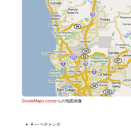
GooleMaps.com
からの地図画像
A — ペチャンガ