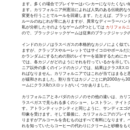
ます。多くの場合でプレイヤーはバンカーになりたくない
ます。カリフォルニア州憲法によれば人気のある伝統的な
変更を行うことでルールを回避します。たとえば、ブラッ
ルールのねじれが常にありますが、異常なディーラーハン
私が分析したそのようなゲームの1つとしては
カリフォルニ
ので、ブラックジャックゲームは従来のブラックジャック
インドのカジノはラスベガスの本格的なカジノによく似て
ますが、クラップスやルーレットではサイコロやボールだ
かランダムにするための別のレイヤーを追加するためにカ
では、各カジノがどのようにそれを行っているかを示して
ニア以外の多くのインドのカジノでは、結果はクラスIIス
ればなりません。カリフォルニアではこれが当てはまると思
が緩和されました。割り当てはカジノごとに約2000から3
ームにクラスIIのスロットがいくつかありました。
カリフォルニアとネバダのカジノのその他の違いは、カリ
ラスベガスで見られる多くのショー、レストラン、ナイト
す。アトランティックシティと同じように、サンディエゴ
印象を受けます。そして最後に、カリフォルニアのプレイ
りますがアルコールを含むものはすべて有料になります。
れを知っていたらコーヒーの代わりにクリームと砂糖をも