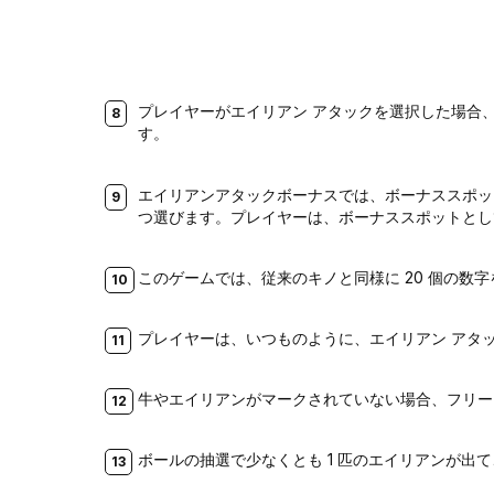
プレイヤーがエイリアン アタックを選択した場合、エ
す。
エイリアンアタックボーナスでは、ボーナススポッ
つ選びます。プレイヤーは、ボーナススポットとし
このゲームでは、従来のキノと同様に 20 個の数
プレイヤーは、いつものように、エイリアン アタッ
牛やエイリアンがマークされていない場合、フリー
ボールの抽選で少なくとも 1 匹のエイリアンが出