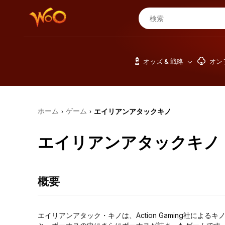
オッズ & 戦略
オン
ホーム
ゲーム
エイリアンアタックキノ
›
›
エイリアンアタックキノ
概要
エイリアンアタック・キノは、Action Gaming社に