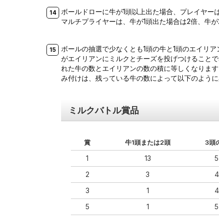
ボールドローに牛が1頭以上出た場合、プレイヤー
マルチプライヤーは、牛が1頭出た場合は2倍、牛が
ボールの抽選で少なくとも1頭の牛と1頭のエイリ
がエイリアンにミルクとチーズを投げつけることで
れた牛の数とエイリアンの数の積に等しくなります
み付けは、残っている牛の数によって以下のように
ミルクバトル賞品
賞
牛1頭または2頭
3頭
1
13
5
2
3
4
3
1
4
5
1
5