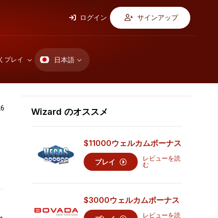
ログイン
サインアップ
日本語
くプレイ
6
Wizard のオススメ
$11000
ウェルカムボーナス
レビューを読
プレイ
む
$3000
ウェルカムボーナス
ス
レビューを読