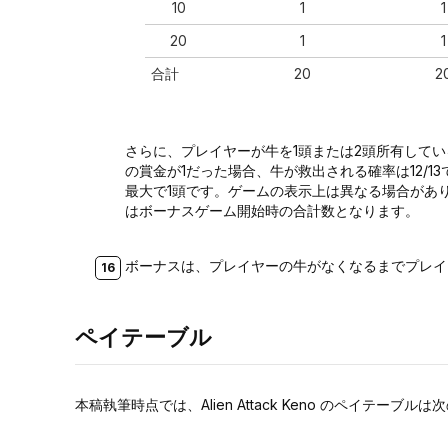
10
1
1
20
1
1
合計
20
2
さらに、プレイヤーが牛を1頭または2頭所有して
の賞金が1だった場合、牛が救出される確率は12/
最大で1頭です。ゲームの表示上は異なる場合があ
はボーナスゲーム開始時の合計数となります。
ボーナスは、プレイヤーの牛がなくなるまでプレイ
ペイテーブル
本稿執筆時点では、Alien Attack Keno のペイテーブ