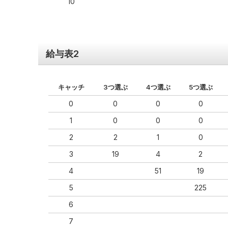
10
給与表2
キャッチ
3つ選ぶ
4つ選ぶ
5つ選ぶ
0
0
0
0
1
0
0
0
2
2
1
0
3
19
4
2
4
51
19
5
225
6
7