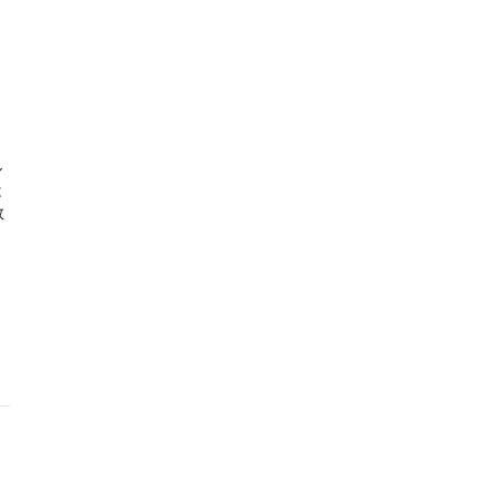
ル
は
数