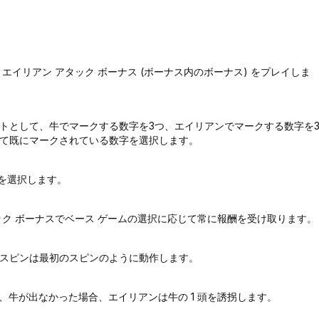
イリアン アタック ボーナス (ボーナス内のボーナス) をプレイしま
トとして、牛でマークする数字を3つ、エイリアンでマークする数字を
て既にマークされている数字を選択します。
字を選択します。
ク ボーナスでベース ゲームの選択に応じて常に報酬を受け取ります。
スピンは最初のスピンのように動作します。
て、牛が出なかった場合、エイリアンは牛の 1 頭を誘拐します。