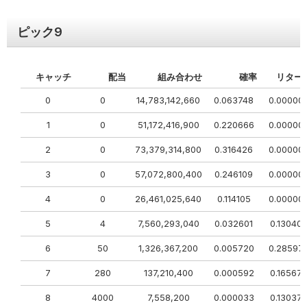
ピック
9
キャッチ
配当
組み合わせ
確率
リター
0
0
14,783,142,660
0.063748
0.00000
1
0
51,172,416,900
0.220666
0.00000
2
0
73,379,314,800
0.316426
0.00000
3
0
57,072,800,400
0.246109
0.00000
4
0
26,461,025,640
0.114105
0.00000
5
4
7,560,293,040
0.032601
0.13040
6
50
1,326,367,200
0.005720
0.28597
7
280
137,210,400
0.000592
0.16567
8
4000
7,558,200
0.000033
0.13037