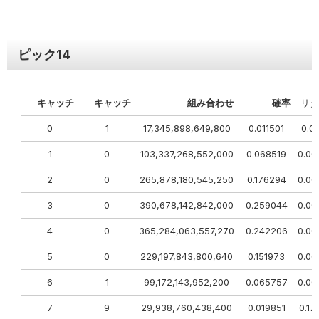
ピック
14
キャッチ
キャッチ
組み合わせ
確率
リタ
0
1
17,345,898,649,800
0.011501
0.01
1
0
103,337,268,552,000
0.068519
0.00
2
0
265,878,180,545,250
0.176294
0.00
3
0
390,678,142,842,000
0.259044
0.00
4
0
365,284,063,557,270
0.242206
0.00
5
0
229,197,843,800,640
0.151973
0.00
6
1
99,172,143,952,200
0.065757
0.06
7
9
29,938,760,438,400
0.019851
0.17