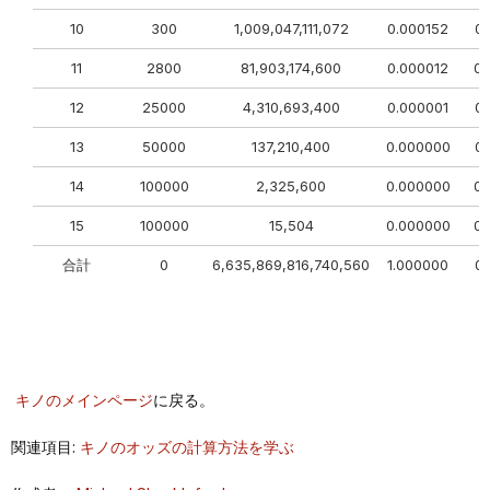
10
300
1,009,047,111,072
0.000152
0.
11
2800
81,903,174,600
0.000012
0.
12
25000
4,310,693,400
0.000001
0.
13
50000
137,210,400
0.000000
0.
14
100000
2,325,600
0.000000
0.
15
100000
15,504
0.000000
0.
合計
0
6,635,869,816,740,560
1.000000
0.
キノのメインページ
に戻る。
関連項目:
キノのオッズの計算方法を学ぶ