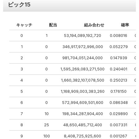
ピック
15
キャッチ
配当
組み合わせ
確率
0
1
53,194,089,192,720
0.008016
0.
1
0
346,917,972,996,000
0.052279
0.
2
0
981,704,051,244,000
0.147939
0.
3
0
1,595,269,083,271,500
0.240401
0.
4
0
1,660,382,107,078,500
0.250213
0.
5
0
1,168,909,003,383,260
0.176150
0.
6
0
572,994,609,501,600
0.086348
0.
7
10
198,344,287,904,400
0.029890
0.
8
25
48,650,485,712,400
0.007331
0
9
100
8,408,725,925,600
0.001267
0