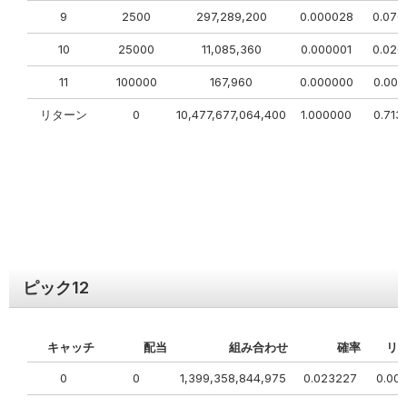
9
2500
297,289,200
0.000028
0.070
10
25000
11,085,360
0.000001
0.026
11
100000
167,960
0.000000
0.001
リターン
0
10,477,677,064,400
1.000000
0.713
ピック
12
キャッチ
配当
組み合わせ
確率
リ
0
0
1,399,358,844,975
0.023227
0.00