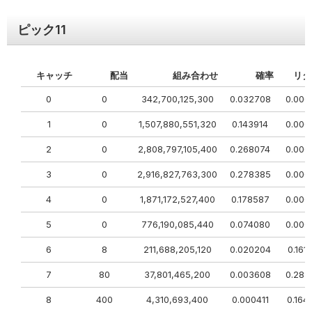
ピック
11
キャッチ
配当
組み合わせ
確率
リタ
0
0
342,700,125,300
0.032708
0.000
1
0
1,507,880,551,320
0.143914
0.000
2
0
2,808,797,105,400
0.268074
0.000
3
0
2,916,827,763,300
0.278385
0.000
4
0
1,871,172,527,400
0.178587
0.000
5
0
776,190,085,440
0.074080
0.000
6
8
211,688,205,120
0.020204
0.161
7
80
37,801,465,200
0.003608
0.288
8
400
4,310,693,400
0.000411
0.164