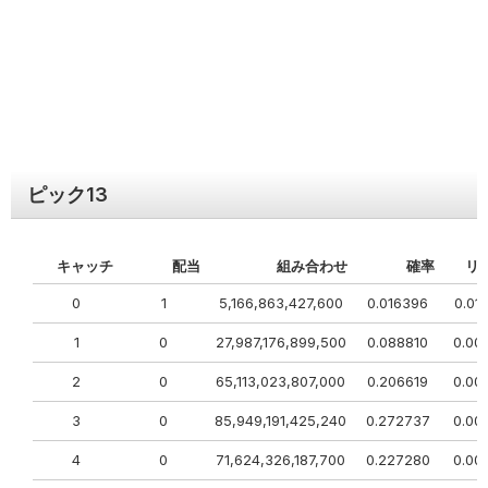
ピック
13
キャッチ
配当
組み合わせ
確率
リ
0
1
5,166,863,427,600
0.016396
0.01
1
0
27,987,176,899,500
0.088810
0.00
2
0
65,113,023,807,000
0.206619
0.00
3
0
85,949,191,425,240
0.272737
0.00
4
0
71,624,326,187,700
0.227280
0.00