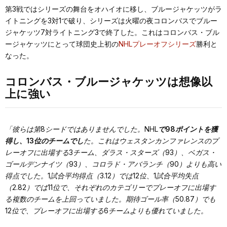
第3戦ではシリーズの舞台をオハイオに移し、ブルージャケッツがラ
イトニングを3対1で破り、シリーズは火曜の夜コロンバスでブルー
ジャケッツ7対ライトニング3で終了した。これはコロンバス・ブル
ージャケッツにとって球団史上初の
NHLプレーオフシリーズ
勝利と
なった。
コロンバス・ブルージャケッツは想像以
上に強い
「彼らは第8シードではありませんでした。NHL
で98ポイントを獲
得し、13位のチームでし
た。これはウェスタンカンファレンスのプ
レーオフに出場する3チーム、ダラス・スターズ（93）、ベガス・
ゴールデンナイツ（93）、コロラド・アバランチ（90）よりも高い
得点でした。1試合平均得点（3.12）では12位、1試合平均失点
（2.82）では11位で、それぞれのカテゴリーでプレーオフに出場す
る複数のチームを上回っていました。期待ゴール率（50.87）でも
12位で、プレーオフに出場する6チームよりも優れていました。