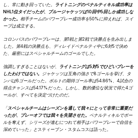
し、常に動き回っていた。
ライトニングのペナルティキル成功率は
NHL1位タイだったが、ブルージャケッツは10回中5回しか成功しな
かった。
相手チームのパワープレー成功率を50%に抑えれば、スイ
ープは成立する。
コロンバスのパワープレーは、第1戦と第2戦で決勝点を生み出しま
した。第4戦の決勝点も、ディレイドペナルティ中に6対5で決め
た、厳密にはスペシャルチームのゴールでした。
強調しすぎることはないが、
ライトニングは5対5でひどいプレーを
したわけではない。
ジャケッツは互角の強さで8ゴールを挙げ、タ
ンパは6ゴールだった。ボルトの期待ゴール率は54.86%、4試合の
得点チャンスは54.17%だった。しかし、数的優位な状況で得た4ゴ
ールが、すべてを決定づけたのだ。
「
スペシャルチームはシーズンを通して我々にとって非常に重要だ
ったが、プレーオフでは我々を失望させた。
ペナルティキルでボー
ルを奪えず、シリーズが進むにつれて相手はパワープレーで自信を
深めていった」と
スティーブン・スタムコスは語った。