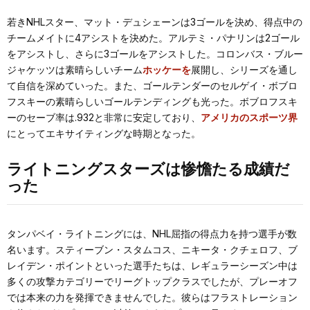
若きNHLスター、マット・デュシェーンは3ゴールを決め、得点中の
チームメイトに4アシストを決めた。アルテミ・パナリンは2ゴール
をアシストし、さらに3ゴールをアシストした。コロンバス・ブルー
ジャケッツは素晴らしいチーム
ホッケーを
展開し、シリーズを通し
て自信を深めていった。また、ゴールテンダーのセルゲイ・ボブロ
フスキーの素晴らしいゴールテンディングも光った。ボブロフスキ
ーのセーブ率は.932と非常に安定しており、
アメリカのスポーツ界
にとってエキサイティングな時期となった。
ライトニングスターズは惨憺たる成績だ
った
タンパベイ・ライトニングには、NHL屈指の得点力を持つ選手が数
名います。スティーブン・スタムコス、ニキータ・クチェロフ、ブ
レイデン・ポイントといった選手たちは、レギュラーシーズン中は
多くの攻撃カテゴリーでリーグトップクラスでしたが、プレーオフ
では本来の力を発揮できませんでした。彼らはフラストレーション