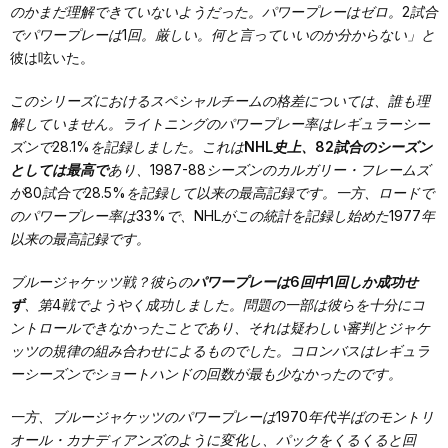
のかまだ理解できていないようだった。パワープレーはゼロ。2試合
でパワープレーは1回。厳しい。何と言っていいのか分からない」と
彼は呟いた。
このシリーズにおけるスペシャルチームの格差については、誰も理
解していません。ライトニングのパワープレー率はレギュラーシー
ズンで28.1%を記録しました。これは
NHL史上、82試合のシーズン
としては最高で
あり、1987-88シーズンのカルガリー・フレームズ
が80試合で28.5%を記録して以来の最高記録です。一方、ロードで
のパワープレー率は33%で、NHLがこの統計を記録し始めた1977年
以来の最高記録です。
ブルージャケッツ戦？彼らの
パワープレーは6回中1回しか成功せ
ず
、第4戦でようやく成功しました。問題の一部は彼らを十分にコ
ントロールできなかったことであり、それは疑わしい審判とジャケ
ッツの規律の組み合わせによるものでした。コロンバスはレギュラ
ーシーズンでショートハンドの回数が最も少なかったのです。
一方、ブルージャケッツのパワープレーは1970年代半ばのモントリ
オール・カナディアンズのように変化し、パックをくるくると回