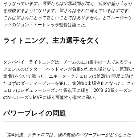
そうなっています。選手たちは出場時間が増え、状況や盛り上がり
を経験するようになります。皆さんはそれに備えているはずです。
これは皆さんにとって新しいことではありません」と
ブルージャケ
ッツのジョン・トートレッラ監督は語った。
ライトニング、主力選手を欠く
タンパベイ・ライトニングは、チームの主力選手の一人であるディ
フェンスのビクター・ヘッドマンが負傷のため欠場となり、第3戦と
第4戦を欠いて戦った。ニキータ・クチェロフは第2戦で容易に防げ
たはずのダーティープレーを犯し、第3戦は出場停止となった。クチ
ェロフはレギュラーシーズンで得点王に輝き、2018-2019シーズン
のNHLシーズンMVPに輝く可能性が非常に高い。
パワープレイの問題
「第4戦後、クチェロフは、彼の自慢のパワープレーがどうなった