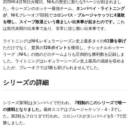
2019年4月16日火曜日、NHLの歴史に新たな1ページが刻まれまし
た。今シーズンのホッケー最強チーム、
タンパベイ・ライトニング
が
、NHLプレーオフ1回戦で
コロンバス・ブルージャケッツに4連敗
を喫し、スイープ敗退という痛ましい出来事が起きたのです。
これ
は前代未聞の出来事であり、非常に信じ難い出来事です。
ライトニングはNHLレギュラーシーズン史上最多タイの
62勝を挙げ
ただけでなく、驚異の
128ポイント
を獲得し、ナショナルホッケー
リーグ（NHL）の他のどのチームよりも圧倒的な勝利数を記録しま
した。ライトニングはレギュラーシーズン史上最高の成績を収めま
したが、プレーオフでは1勝も挙げられませんでした。
シリーズの詳細
シリーズ第1戦はタンパベイで行われ、
7戦制のこのシリーズで唯一
の接戦となりました。
最終スコアはブルージャケッツ - 4 - 3でし
た。第2戦もフロリダで行われ、コロンバスがタンパベイを5 - 1で圧
勝しました。