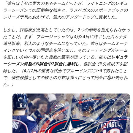
「彼らは十分に実力のあるチームだったが、ライトニングのレギュ
ラーシーズンでの圧倒的な強さと、ラスベガスのスポーツブックの
シリーズ予想のおかげで、最大のアンダードッグに変貌した。
しかし、評論家が見落としていたのは、2つの傾向を捉えられなかっ
たことだ。まず、ブルージャケッツは3月24日に終了した西カナダ
遠征以来、別人のようなチームになっていた。彼らはチームミーテ
ィングでいくつかの問題点を洗い出し、そのミーティングがチーム
を正しい方向へ導いたと複数の選手が語っている。彼らは
レギュラ
ーシーズン終盤の8試合中7試合に勝利し
、各試合で2失点以下を記
録した。（4月2日の重要な試合でブルーインズに2-6で敗れたこと
で、優勝候補としての彼らの存在は我々にとって完全に忘れ去られ
た。）