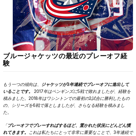
ブルージャケッツの最近のプレーオフ経
験
もう一つの傾向は、
ジャケッツが3年連続でプレーオフに進出して
いることです。
2017年はペンギンズに5戦で敗れましたが、経験を
積みました。2018年はワシントンでの最初の2試合に勝利したもの
の、シリーズを6戦で落としましたが、さらなる経験を積みまし
た。
「
プレーオフでプレーすればするほど、置かれた状況にどんどん慣
れてきます。
これは私たちにとって非常に重要なことで、3年連続で