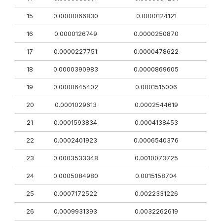
15
0.0000066830
0.0000124121
16
0.0000126749
0.0000250870
17
0.0000227751
0.0000478622
18
0.0000390983
0.0000869605
19
0.0000645402
0.0001515006
20
0.0001029613
0.0002544619
21
0.0001593834
0.0004138453
22
0.0002401923
0.0006540376
23
0.0003533348
0.0010073725
24
0.0005084980
0.0015158704
25
0.0007172522
0.0022331226
26
0.0009931393
0.0032262619