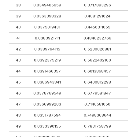
38
0.0349405659
0.3717893296
39
0.0363398328
0.4081291624
40
0.0375019431
0.4456311055
41
0.0383921711
0.4840232766
42
0.0389794115
0.5230026881
43
0.0392375219
0.5622402100
44
0.0391466357
0.6013868457
45
0.0386943841
0.6400812298
46
0.0378769549
0.6779581847
47
0.0366999203
0.7146581050
48
0.0351787594
0.7498368644
49
0.0333390155
0.7831758799