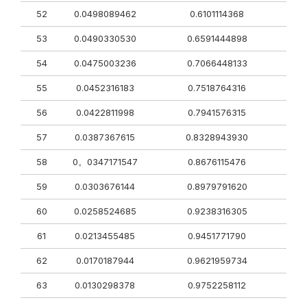
52
0.0498089462
0.6101114368
53
0.0490330530
0.6591444898
54
0.0475003236
0.7066448133
55
0.0452316183
0.7518764316
56
0.0422811998
0.7941576315
57
0.0387367615
0.8328943930
58
0。0347171547
0.8676115476
59
0.0303676144
0.8979791620
60
0.0258524685
0.9238316305
61
0.0213455485
0.9451771790
62
0.0170187944
0.9621959734
63
0.0130298378
0.9752258112