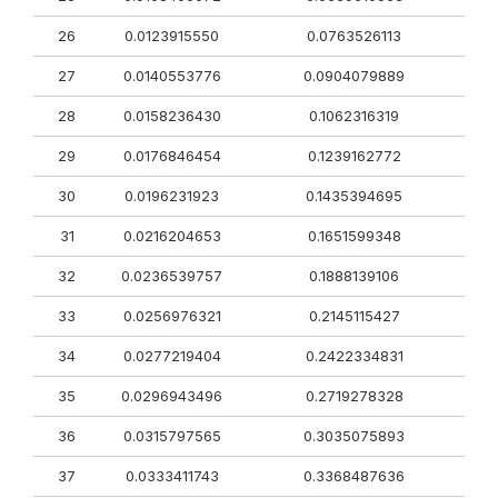
26
0.0123915550
0.0763526113
27
0.0140553776
0.0904079889
28
0.0158236430
0.1062316319
29
0.0176846454
0.1239162772
30
0.0196231923
0.1435394695
31
0.0216204653
0.1651599348
32
0.0236539757
0.1888139106
33
0.0256976321
0.2145115427
34
0.0277219404
0.2422334831
35
0.0296943496
0.2719278328
36
0.0315797565
0.3035075893
37
0.0333411743
0.3368487636