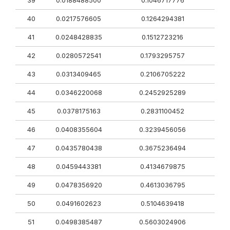
39
0.0188488500
0.1046717776
40
0.0217576605
0.1264294381
41
0.0248428835
0.1512723216
42
0.0280572541
0.1793295757
43
0.0313409465
0.2106705222
44
0.0346220068
0.2452925289
45
0.0378175163
0.2831100452
46
0.0408355604
0.3239456056
47
0.0435780438
0.3675236494
48
0.0459443381
0.4134679875
49
0.0478356920
0.4613036795
50
0.0491602623
0.5104639418
51
0.0498385487
0.5603024906