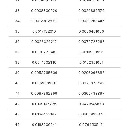
32
0.0006145917
0.0018084656
33
0.0008800920
0.0026885576
34
0.0012382870
0.0039268446
35
0.0017132610
0.0056401056
36
0.0023326212
0.0079727267
37
0.0031271645
0.0110998912
38
0.0041302140
0.0152301051
39
0.0053765636
0.0206066687
40
0.0069009811
0.0275076498
41
0.0087362399
0.0362438897
42
0.0109106775
0.0471545673
43
0.0134453197
0.0605998870
44
0.0163506541
0.0769505411