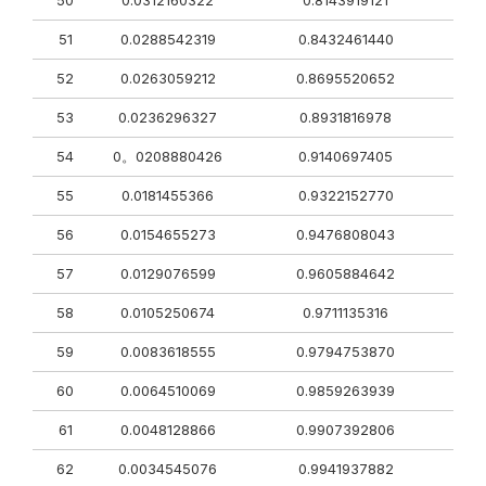
50
0.0312160322
0.8143919121
51
0.0288542319
0.8432461440
52
0.0263059212
0.8695520652
53
0.0236296327
0.8931816978
54
0。0208880426
0.9140697405
55
0.0181455366
0.9322152770
56
0.0154655273
0.9476808043
57
0.0129076599
0.9605884642
58
0.0105250674
0.9711135316
59
0.0083618555
0.9794753870
60
0.0064510069
0.9859263939
61
0.0048128866
0.9907392806
62
0.0034545076
0.9941937882