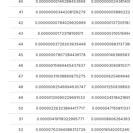
40
0.00000000146288453669
0.0000000024381408
41
0.00000000344208126279
0.0000000058802221
42
0.00000000784029620969
0.0000000137205183
43
0.00000001733118109511
0.0000000310516994
44
0.00000003726203935449
0.0000000683137388
45
0.00000007807284436178
0.0000001463865831
46
0.00000015969445437637
0.0000003060810375
47
0.00000031938890875275
0.0000006254699463
48
0.00000062546994630747
0.0000012509398926
49
0.00000120090229691033
0.0000024518421895
50
0.00000226323894417717
0.0000047150811337
51
0.00000419118322995771
0.0000089062643636
52
0.00000763394088313726
0.0000165402052467