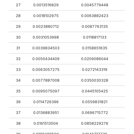
27
0.0013516829
0.0045779448
28
0.0018102975
0.0063882423
29
0.0023880712
0.0087763135
30
0.0031053998
0.0118817133
31
0.0039834503
0.0158651635
32
0.0050434409
0.0209086044
33
0.0063057275
0.0272143319
34
0.0077887008
0.0350030328
35
0.0095075097
0.0445105425
36
0.0114726396
0.0559831821
37
0.0136883951
0.0696715772
38
0.0161513504
0.0858229276