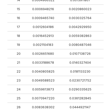
14
0.0004966322
0.0013911807
15
0.0006948216
0.0020860023
16
0.0009465740
0.0030325764
17
0.0012604186
0.0042929950
18
0.0016452913
0.0059382863
19
0.0021104183
0.0080487046
20
0.0026651680
0.0107138726
21
0.0033188678
0.0140327404
22
0.0040805825
0.0181133230
23
0.0049588523
0.0230721752
24
0.0059613873
0.0290335625
25
0.0070947220
0.0361282845
26
0.0083638302
0.0444921147