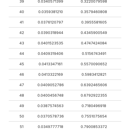
39
0.0340571399
0.3220079598
40
0.0359381210
0.3579460808
41
0.0376120797
0.3955581605
42
0.0390318944
0.4345900549
43
0.0401523535
0.4747424084
44
0.0409319406
0.5156743491
45
0.0413347161
0.5570090652
46
0.0413322169
0.5983412821
47
0.0409052786
0.6392465606
48
0.0400456748
0.6792922355
49
0.0387574563
0.7180496918
50
0.0370578736
0.7551075654
51
0.0349777718
0.7900853372