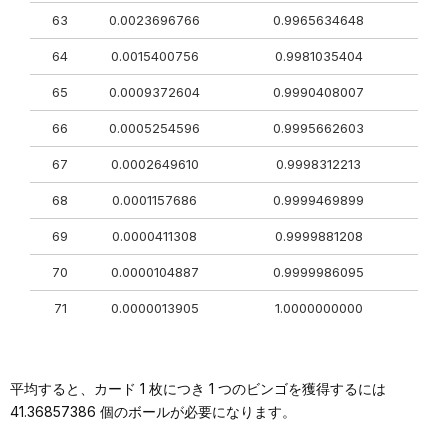
63
0.0023696766
0.9965634648
64
0.0015400756
0.9981035404
65
0.0009372604
0.9990408007
66
0.0005254596
0.9995662603
67
0.0002649610
0.9998312213
68
0.0001157686
0.9999469899
69
0.0000411308
0.9999881208
70
0.0000104887
0.9999986095
71
0.0000013905
1.0000000000
平均すると、カード 1 枚につき 1 つのビンゴを獲得するには
41.36857386 個のボールが必要になります。