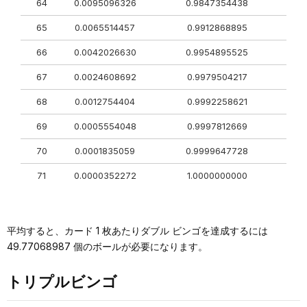
64
0.0095096326
0.9847354438
65
0.0065514457
0.9912868895
66
0.0042026630
0.9954895525
67
0.0024608692
0.9979504217
68
0.0012754404
0.9992258621
69
0.0005554048
0.9997812669
70
0.0001835059
0.9999647728
71
0.0000352272
1.0000000000
平均すると、カード 1 枚あたりダブル ビンゴを達成するには
49.77068987 個のボールが必要になります。
トリプルビンゴ