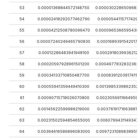
53
0.00001368844572148750
0.0000302286509682
54
0.00002418292077462790
0.00005441157174291
55
0.00004212508780096470
0.0000965366595438
56
0.00007240249465790830
0.0001689391542017
57
0.00012286483941948100
0.0002918039936212
58
0.00020597928961501200
0.0004977832832362
59
0.00034133710850487700
0.00083912039174115
60
0.00055941359449410300
0.0013985339862352
61
0.00090715718026070800
0.0023056911664959
62
0.00145622599989219000
0.0037619171663881
63
0.00231502594854655000
0.0060769431149347
64
0.00364616586896083000
0.0097231089838955