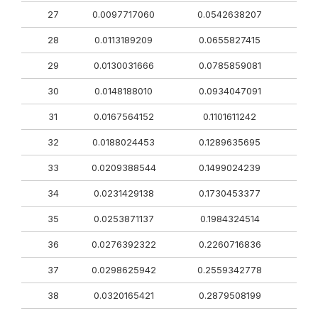
27
0.0097717060
0.0542638207
28
0.0113189209
0.0655827415
29
0.0130031666
0.0785859081
30
0.0148188010
0.0934047091
31
0.0167564152
0.1101611242
32
0.0188024453
0.1289635695
33
0.0209388544
0.1499024239
34
0.0231429138
0.1730453377
35
0.0253871137
0.1984324514
36
0.0276392322
0.2260716836
37
0.0298625942
0.2559342778
38
0.0320165421
0.2879508199