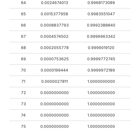
64
0.0024674013
0.9968173089
65
0.0015377958
0.9983551047
66
0.0008837793
0.9992388840
67
0.0004574502
0.9996963342
68
0.0002055778
0.9999019120
69
0.0000753625
0.9999772745
70
0.0000199444
0.9999972189
71
0.0000027811
1.0000000000
72
0.0000000000
1.0000000000
73
0.0000000000
1.0000000000
74
0.0000000000
1.0000000000
75
0.0000000000
1.0000000000