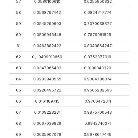
57
0.0580100610
0.6255950332
58
0.0568797442
0.6824747774
59
0.0545290603
0.7370038377
60
0.0509943448
0.7879981825
61
0.0463882422
0.8343864247
62
0。0409013669
0.8752877916
63
0.0347965403
0.9100843320
64
0.0283943555
0.9384786874
65
0.0220495722
0.9605282596
66
0.0161189715
0.9766472311
67
0.0109228231
0.9875700543
68
0.0067039829
0.9942740371
69
0.0035907078
0.9978647449