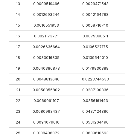
13
0.0009519466
0.0029471543
14
0.0012693244
0.0042164788
15
0.0016551953
0.0058716740
16
0.0021173771
0.0079890511
17
0.0026636664
0.0106527175
18
0.0033016835
0.0139544010
19
0.0040386878
0.0179930888
20
0.0048813646
0.0228744533
21
0.0058355802
0.0287100336
22
0.0069061107
0.0356161443
23
0.0080963437
0.0437124880
24
0.0094079610
0.0531204490
25
0.0108406072
0.0639610563