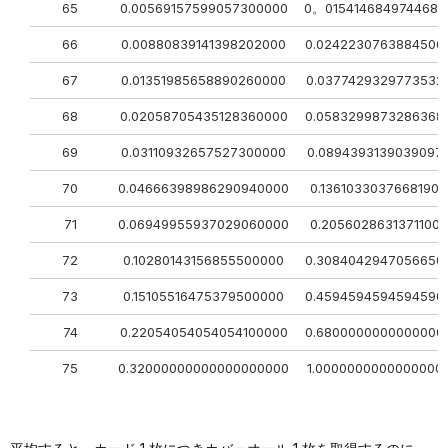
65
0.00569157599057300000
0。0154146849744685
66
0.00880839141398202000
0.0242230763884506
67
0.01351985658890260000
0.0377429329773532
68
0.02058705435128360000
0.0583299873286368
69
0.03110932657527300000
0.0894393139039097
70
0.04666398986290940000
0.1361033037668190
71
0.06949955937029060000
0.2056028631371100
72
0.10280143156855500000
0.3084042947056650
73
0.15105516475379500000
0.4594594594594590
74
0.22054054054054100000
0.6800000000000000
75
0.32000000000000000000
1.0000000000000000