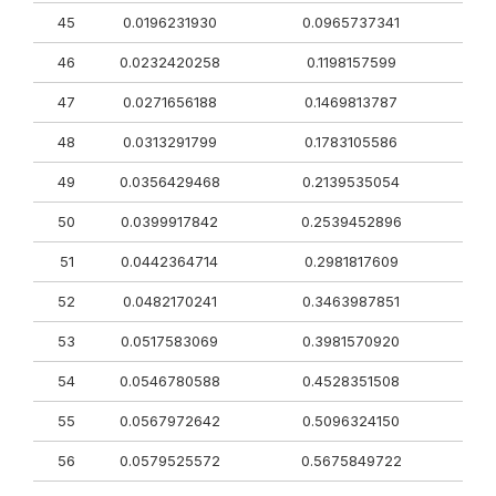
45
0.0196231930
0.0965737341
46
0.0232420258
0.1198157599
47
0.0271656188
0.1469813787
48
0.0313291799
0.1783105586
49
0.0356429468
0.2139535054
50
0.0399917842
0.2539452896
51
0.0442364714
0.2981817609
52
0.0482170241
0.3463987851
53
0.0517583069
0.3981570920
54
0.0546780588
0.4528351508
55
0.0567972642
0.5096324150
56
0.0579525572
0.5675849722