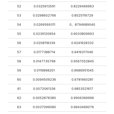
52
0.0325613591
0.8226466963
53
0.0298652766
0.8525119729
54
0.0269569311
0。8794689040
55
0.0239120954
0.9033809993
56
0.0208118339
0.9241928332
57
0.0177388714
0.9419317046
58
0.0147735798
0.9567052845
59
0.0119898201
0.9686951045
60
0.0094509236
0.9781460281
61
0.0072061336
0.9853521617
62
0.0052878380
0.9906399996
63
0.0037099080
0.9943499076