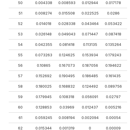
50
0.004338
0.008593
0.012944
0.017178
0
51
0.008274
0.015508
0.022525
0.0286
52
0.014018
0.028338
0.043464
0.053422
0
53
0.026148
0.049043
0.071447
0.087418
54
0.042355
0.081418
0.113135
0.135264
55
0.073263
0.124625
0.153934
0.179243
56
0.10865
0.167073
0.187056
0.194622
57
0.152692
0.190495
0.186485
0.161435
58
0.180025
0.168832
0.124492
0.089756
59
0.179945
0.108318
0.056091
0.02797
60
0.128853
0.03969
0.012437
0.005216
0
61
0.059245
0.008194
0.002094
0.00054
0
62
0.015344
0.001319
0
0.00009