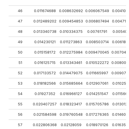
46
0.011674688
0.008632692
0.006067549
0.004103
47
0.012489202
0.009454853
0.006807494
0.004719
48
0.013340738
0.010334375
0.00761791
0.00540
49
0.014230121
0.011273863
0.008503714
0.006182
50
0.015158172
0.012275984
0.009470045
0.007045
51
0.016125715
0.013343461
0.010522272
0.008006
52
0.017133572
0.014479075
0.011665997
0.009073
53
0.018182566
0.015685664
0.012907061
0.010257
54
0.01927352
0.016966127
0.014251547
0.011566
55
0.020407257
0.018323417
0.015705786
0.013012
56
0.021584598
0.019760548
0.017276365
0.014605
57
0.022806368
0.02128059
0.018970126
0.016358