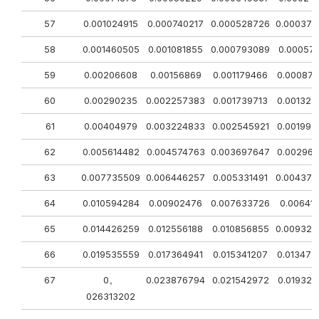
57
0.001024915
0.000740217
0.000528726
0.000373
58
0.001460505
0.001081855
0.000793089
0.00057
59
0.00206608
0.00156869
0.001179466
0.000878
60
0.00290235
0.002257383
0.001739713
0.001328
61
0.00404979
0.003224833
0.002545921
0.001992
62
0.005614482
0.004574763
0.003697647
0.002964
63
0.007735509
0.006446257
0.005331491
0.004376
64
0.010594284
0.00902476
0.007633726
0.00641
65
0.014426259
0.012556188
0.010856855
0.009327
66
0.019535559
0.017364941
0.015341207
0.013472
67
0。
0.023876794
0.021542972
0.019329
026313202