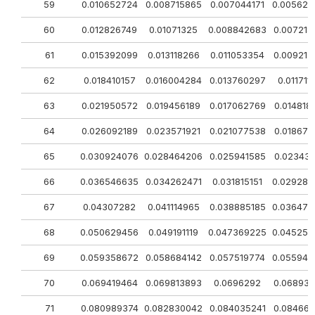
59
0.010652724
0.008715865
0.007044171
0.005628
60
0.012826749
0.01071325
0.008842683
0.007218
61
0.015392099
0.013118266
0.011053354
0.009215
62
0.018410157
0.016004284
0.013760297
0.011711
63
0.021950572
0.019456189
0.017062769
0.014818
64
0.026092189
0.023571921
0.021077538
0.018671
65
0.030924076
0.028464206
0.025941585
0.023431
66
0.036546635
0.034262471
0.031815151
0.029288
67
0.04307282
0.041114965
0.038885185
0.036472
68
0.050629456
0.049191119
0.047369225
0.045253
69
0.059358672
0.058684142
0.057519774
0.055949
70
0.069419464
0.069813893
0.0696292
0.068938
71
0.080989374
0.082830042
0.084035241
0.084660