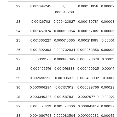
22
0.001094245
0。
0.000101058
0.000027
000346768
23
0.00126702
0.000423827
0.000130781
0.000037
24
0.001457074
0.000513054
0.000167109
0.000050
25
0.001665227
0.000615665
0.000211085
0.000067
26
0.001892303
0.000732934
0.000263856
0.000089
27
0.002139125
0.000866195
0.000326679
0.000115
28
0.002406516
0.001016838
0.000400925
0.000149
29
0.002695298
0.001186311
0.000488082
0.00018
30
0.003006294
0.00137612
0.000589766
0.000239
31
0.003340327
0.001587831
0.000707719
0.000299
32
0.003698219
0.001823066
0.000843819
0.000370
33
0.004080793
0.002083504
0.001000082
0.000456