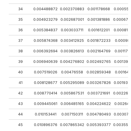
34
0.004488872
0.002370883
0.001178668
0.000558
35
0.004923279
0.002687001
0.001381886
0.000677
36
0.005384837
0.003033711
0.001612201
0.000817
37
0.005874368
0.003412925
0.001872233
0.00098
38
0.006392694
0.003826613
0.002164769
0.001171
39
0.006940639
0.004276802
0.002492765
0.001390
40
0.007519026
0.00476558
0.002859348
0.00164
41
0.008128677
0.005295089
0.003267826
0.001933
42
0.008770414
0.005867531
0.003721691
0.002265
43
0.009445061
0.006485165
0.004224622
0.00264
44
0.010153441
0.007150311
0.004780493
0.003071
45
0.010896376
0.007865342
0.005393377
0.003556