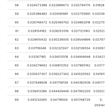
58
0.024073388
0.022886672
0.020794176
0.018282
59
0.025386482
0.024581981
0.022755891
0.020392
60
0.026746472
0.026369762
0.024862918
0.022700
61
0.028154182
0.028253316
0.027123183
0.02522
62
0.029610432
0.030236005
0.029544896
0.027974
63
0.031116048
0.032321247
0.032136554
0.030972
64
0.03267185
0.034512518
0.034906946
0.034232
65
0.034278662
0.036813352
0.037865162
0.03777
66
0.035937307
0.039227342
0.041020592
0.041615
67
0.037648608
0.041758139
0.044382936
0.045776
68
0.039413386
0.044409449
0.047962205
0.05027
69
0.041232465
0.04718504
0.051768729
0。
0551449