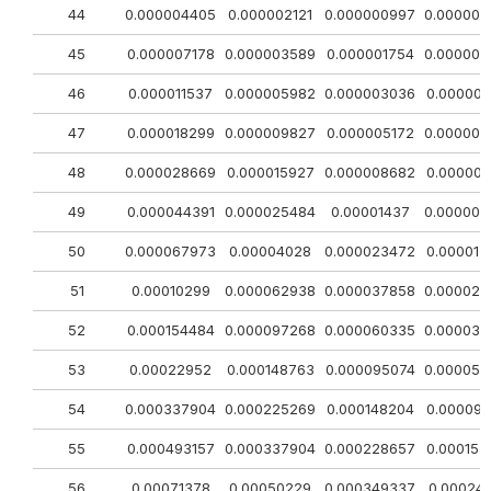
44
0.000004405
0.000002121
0.000000997
0.000000
45
0.000007178
0.000003589
0.000001754
0.000000
46
0.000011537
0.000005982
0.000003036
0.000001
47
0.000018299
0.000009827
0.000005172
0.000002
48
0.000028669
0.000015927
0.000008682
0.000004
49
0.000044391
0.000025484
0.00001437
0.000007
50
0.000067973
0.00004028
0.000023472
0.000013
51
0.00010299
0.000062938
0.000037858
0.000022
52
0.000154484
0.000097268
0.000060335
0.000036
53
0.00022952
0.000148763
0.000095074
0.000059
54
0.000337904
0.000225269
0.000148204
0.000096
55
0.000493157
0.000337904
0.000228657
0.000152
56
0.00071378
0.00050229
0.000349337
0.00024