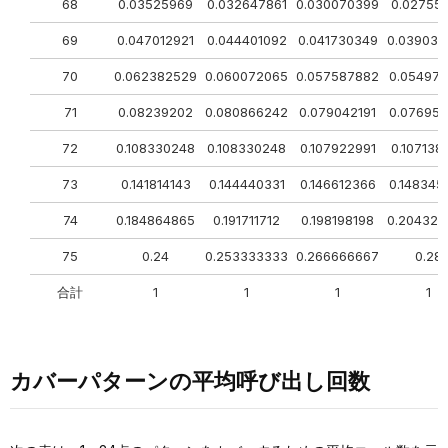
68
0.03525969
0.032647861
0.030070399
0.02755
69
0.047012921
0.044401092
0.041730349
0.039036
70
0.062382529
0.060072065
0.057587882
0.054970
71
0.08239202
0.080866242
0.079042191
0.076958
72
0.108330248
0.108330248
0.107922991
0.107138
73
0.141814143
0.144440331
0.146612366
0.148345
74
0.184864865
0.191711712
0.198198198
0.204324
75
0.24
0.253333333
0.266666667
0.28
合計
1
1
1
1
カバーパターンの平均呼び出し回数