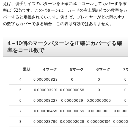
えば、切手サイズのパターンを正確に50回コールしてカバーする確
率は1.52%です。このパターンは、カードの右上隅の4つの数字をカ
バーすると定義されています。例えば、プレイヤーがどの隅の4つ
の数字もカバーできる場合、この表は有効ではありません。
4～10個のマークパターンを正確にカバーする確
率をコール数で
通話
4マーク
5マーク
6マーク
7マ
4
0.000000823
0
0
0
5
0.000003291
0.000000058
0
0
6
0.000008227
0.00000029
0.000000005
0
7
0.000016455
0.000000869
0.00000003
0.000000
8
0.000028796
0.000002028
0.000000104
0.000000