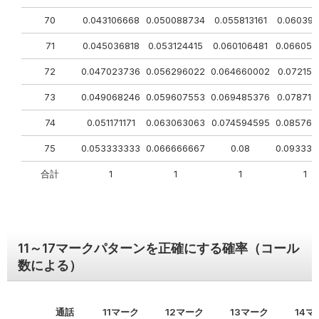
70
0.043106668
0.050088734
0.055813161
0.060396
71
0.045036818
0.053124415
0.060106481
0.066059
72
0.047023736
0.056296022
0.064660002
0.072156
73
0.049068246
0.059607553
0.069485376
0.078716
74
0.051171171
0.063063063
0.074594595
0.085765
75
0.053333333
0.066666667
0.08
0.093333
合計
1
1
1
1
11～17マークパターンを正確に
する確率（コール
数による）
通話
11マーク
12マーク
13マーク
14マ