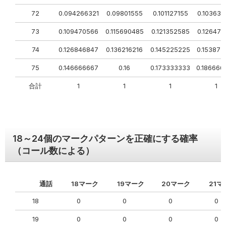
72
0.094266321
0.09801555
0.101127155
0.103636
73
0.109470566
0.115690485
0.121352585
0.126471
74
0.126846847
0.136216216
0.145225225
0.153873
75
0.146666667
0.16
0.173333333
0.186666
合計
1
1
1
1
18～24個のマークパターンを正確に
する確率
（コール数による）
通話
18マーク
19マーク
20マーク
21マ
18
0
0
0
0
19
0
0
0
0