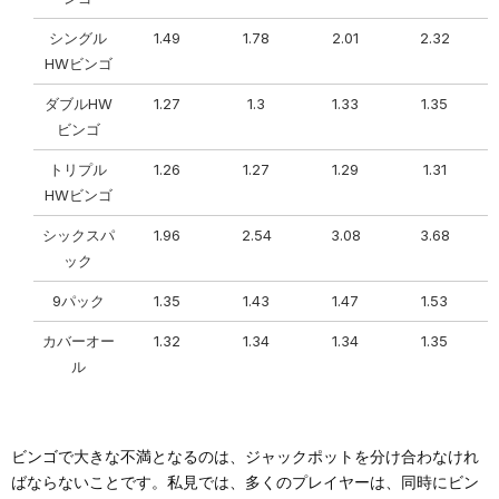
シングル
1.49
1.78
2.01
2.32
HWビンゴ
ダブルHW
1.27
1.3
1.33
1.35
ビンゴ
トリプル
1.26
1.27
1.29
1.31
HWビンゴ
シックスパ
1.96
2.54
3.08
3.68
ック
9パック
1.35
1.43
1.47
1.53
カバーオー
1.32
1.34
1.34
1.35
ル
ビンゴで大きな不満となるのは、ジャックポットを分け合わなけれ
ばならないことです。私見では、多くのプレイヤーは、同時にビン