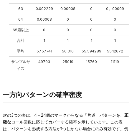
63
0.002229
0.00008
0
0。00009
64
0.00008
0
0
0
65歳以上
0
0
0
0
合計
1
1
1
1
平均
57.57741
56.316
55.594289
55.12672
5
サンプルサ
49793
25019
15760
11119
イズ
一方向パターンの確率密度
次の3つの表は、4～24個のマークからなる「片道」パターンを、
正
確な
コール回数に応じてカバーする確率を示しています。この表
は、パターンを形成する方法が1つしかない場合にのみ有効です。例