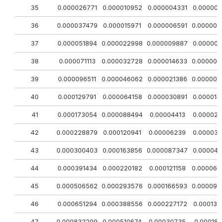
35
0.000026771
0.000010952
0.000004331
0.000001
36
0.000037479
0.000015971
0.000006591
0.000002
37
0.000051894
0.000022998
0.000009887
0.000004
38
0.000071113
0.000032728
0.000014633
0.000006
39
0.000096511
0.000046062
0.000021386
0.000009
40
0.000129791
0.000064158
0.000030891
0.000014
41
0.000173054
0.000088494
0.00004413
0.000021
42
0.000228879
0.000120941
0.00006239
0.000031
43
0.000300403
0.000163856
0.000087347
0.000045
44
0.000391434
0.000220182
0.000121158
0.000065
45
0.000506562
0.000293576
0.000166593
0.000092
46
0.000651294
0.000388556
0.000227172
0.000130
47
0.000832209
0.000510674
0.00030735
0.000181