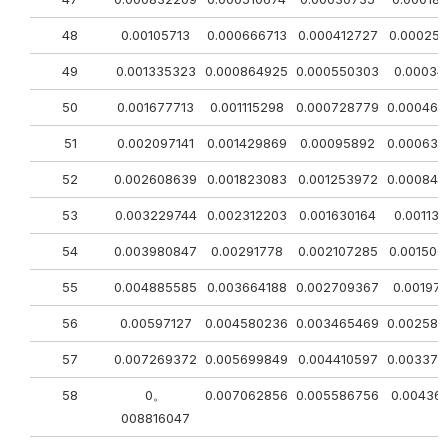
48
0.00105713
0.000666713
0.000412727
0.000250
49
0.001335323
0.000864925
0.000550303
0.00034
50
0.001677713
0.001115298
0.000728779
0.000468
51
0.002097141
0.001429869
0.00095892
0.000632
52
0.002608639
0.001823083
0.001253972
0.000849
53
0.003229744
0.002312203
0.001630164
0.00113
54
0.003980847
0.00291778
0.002107285
0.001500
55
0.004885585
0.003664188
0.002709367
0.00197
56
0.00597127
0.004580236
0.003465469
0.002588
57
0.007269372
0.005699849
0.004410597
0.003370
58
0。
0.007062856
0.005586756
0.00436
008816047