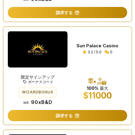
請求する
Sun Palace Casino
3.2 / 5.0
0
限定サインアップ
ボーナスコード
100%
最大
WIZARDBONUS
$11000
90xB&D
WR:
請求する