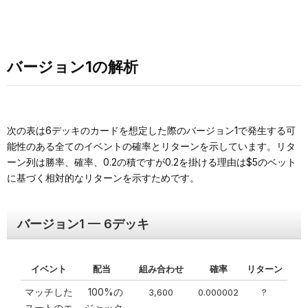
バージョン1の解析
次の表は6デッキのカードを想定した際のバージョン1で発生する可
能性のある全てのイベントの確率とリターンを示しています。リタ
ーン列は勝率、確率、0.2の積ですが0.2を掛ける理由は$5のベット
に基づく相対的なリターンを示すためです。
バージョン1 — 6デッキ
イベント
配当
組み合わせ
確率
リターン
マッチした
100%
の
3,600
0.000002
?
スートのエ
ジャック