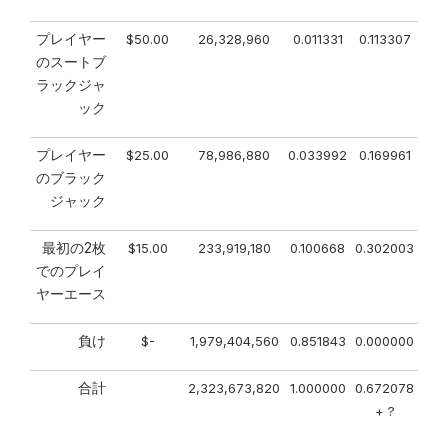
プレイヤー
$50.00
26,328,960
0.011331
0.113307
のスートブ
ラックジャ
ック
プレイヤー
$25.00
78,986,880
0.033992
0.169961
のブラック
ジャック
最初の
2
枚
$15.00
233,919,180
0.100668
0.302003
でのプレイ
ヤーエース
負け
$-
1,979,404,560
0.851843
0.000000
合計
2,323,673,820
1.000000
0.672078
+ ?