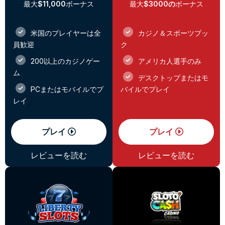
最大
$11,000
ボーナス
最大
$3000の
ボーナス
米国のプレイヤーは全
カジノ＆スポーツブッ
員歓迎
ク
200以上のカジノゲー
アメリカ人選手のみ
ム
デスクトップまたはモ
PCまたはモバイルでプ
バイルでプレイ
レイ
プレイ
プレイ
レビューを読む
レビューを読む