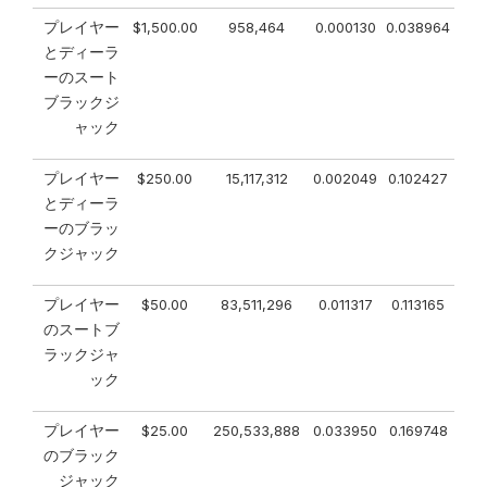
プレイヤー
$1,500.00
958,464
0.000130
0.038964
とディーラ
ーのスート
ブラックジ
ャック
プレイヤー
$250.00
15,117,312
0.002049
0.102427
とディーラ
ーのブラッ
クジャック
プレイヤー
$50.00
83,511,296
0.011317
0.113165
のスートブ
ラックジャ
ック
プレイヤー
$25.00
250,533,888
0.033950
0.169748
のブラック
ジャック