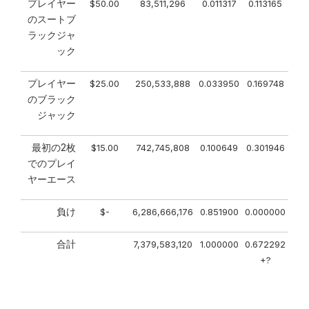
プレイヤー
$50.00
83,511,296
0.011317
0.113165
のスートブ
ラックジャ
ック
プレイヤー
$25.00
250,533,888
0.033950
0.169748
のブラック
ジャック
最初の
2
枚
$15.00
742,745,808
0.100649
0.301946
でのプレイ
ヤーエース
負け
$-
6,286,666,176
0.851900
0.000000
合計
7,379,583,120
1.000000
0.672292
+?