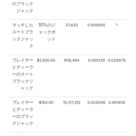
のブラック
ジャック
マッチした
10%
のジ
37,632
0.000005
?
スートブラ
ャックポ
ックジャッ
ット
ク
プレイヤー
$1,000.00
958,464
0.000130
0.025976
とディーラ
ーのスート
ブラックジ
ャック
プレイヤー
$150.00
15,117,312
0.002049
0.061456
とディーラ
ーのブラッ
クジャック