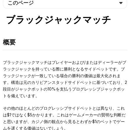
このページ
ブラックジャックマッチ
概要
ブラックジャックマッチはプレイヤーおよび/またはディーラーがブ
ラックジャックを持っている際に勝利となるサイドベットです。ブ
ラックジャックが一致している場合の勝利の価値は最大化されま
す。構造は元のカリビアンスタッドサイドベットに基づいており、2
段目がジャックポットの10%を支払うプログレッシブジャックポッ
トを備えています。
その他のほとんどのプログレッシブサイドベットとは異なり、これ
は
$1
ではなく
$5
かかります。これはゲームメーカーの賢明な判断だ
と思いますが、カジノ側の観点から見るとわずか
$1
のベットでゲー
ムを遅くする価値はないでしょう。