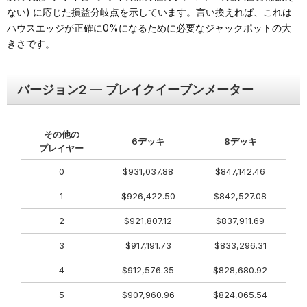
ない
)
に応じた損益分岐点を示しています。言い換えれば、これは
ハウスエッジが正確に
0%
になるために必要なジャックポットの大
きさです。
バージョン2 — ブレイクイーブンメーター
その他の
6デッキ
8デッキ
プレイヤー
0
$931,037.88
$847,142.46
1
$926,422.50
$842,527.08
2
$921,807.12
$837,911.69
3
$917,191.73
$833,296.31
4
$912,576.35
$828,680.92
5
$907,960.96
$824,065.54