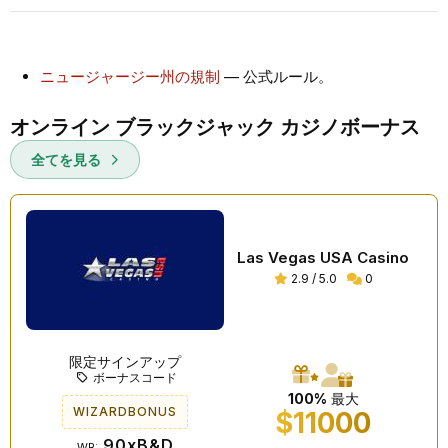
ニュージャージー州の規制
—
公式ルール。
オンライン ブラックジャック カジノボーナス
全てを見る
Las Vegas USA Casino
2.9 / 5.0
0
限定サインアップ
ボーナスコード
100%
最大
WIZARDBONUS
$11000
90xB&D
WR: