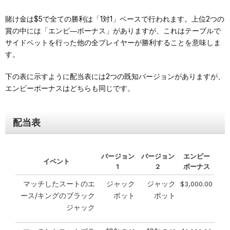
賭け金は
$5
で全ての勝利は「
1
対
1
」ベースで行われます。上位
2
つの
賞の中には「エンビ―ボーナス」がありますが、これはテーブルで
サイドベットを行った他の全プレイヤーが勝利することを意味しま
す。
下の表に示すように配当表には
2
つの既知バージョンがありますが、
エンビ
ー
ボーナスはどちらも同じです。
配当表
バージョン
バージョン
エンビー
イベント
1
2
ボーナス
マッチしたスートのエ
ジャック
ジャック
$3,000.00
ース
/
キングのブラック
ポット
ポット
ジャック