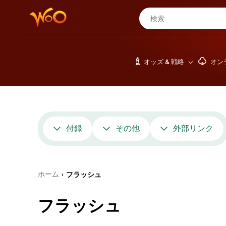
オッズ & 戦略
オン
付録
その他
外部リンク
ホーム
フラッシュ
›
フラッシュ