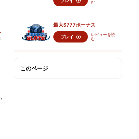
プレイ
む
最大
$777
ボーナス
ー
レビューを読
プレイ
不
む
このページ
い