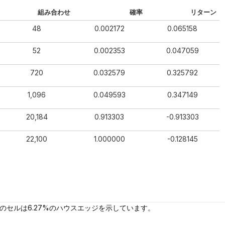
組み合わせ
確率
リターン
48
0.002172
0.065158
52
0.002353
0.047059
720
0.032579
0.325792
1,096
0.049593
0.347149
20,184
0.913303
-0.913303
22,100
1.000000
-0.128145
のセルは6.27%のハウスエッジを示しています。