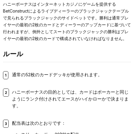
ハニーボーナスはインターネットカジノにゲームを提供する
BetConstructによるライブディーラーのブラックジャックテーブル
で見られるブラックジャックのサイドベットです。勝利は通常プレ
イヤーの最初の2枚のカードとディーラーのアップカードに基づいて
行われますが、例外としてスートのブラックジャックの勝利はプレ
イヤーの最初の2枚のカードで構成されていなければなりません。
ルール
通常の52枚のカードデッキが使用されます。
ハニーボーナスの目的としては、カードはポーカーと同じ
ようにランク付けされてエースがハイかローかで決まりま
す。
配当表は次のとおりです：