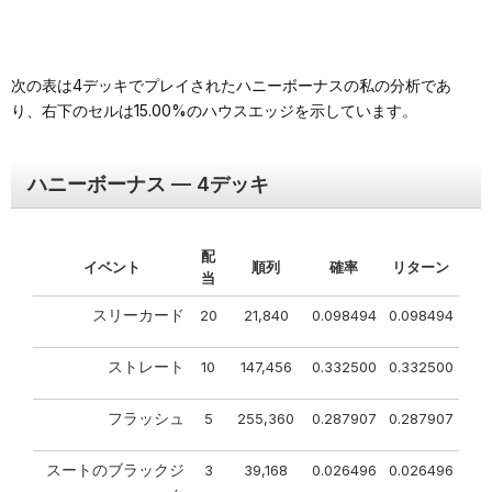
次の表は4デッキでプレイされたハニーボーナスの私の分析であ
り、右下のセルは15.00%のハウスエッジを示しています。
ハニーボーナス — 4デッキ
配
イベント
順列
確率
リターン
当
スリーカード
20
21,840
0.098494
0.098494
ストレート
10
147,456
0.332500
0.332500
フラッシュ
5
255,360
0.287907
0.287907
スートのブラックジ
3
39,168
0.026496
0.026496