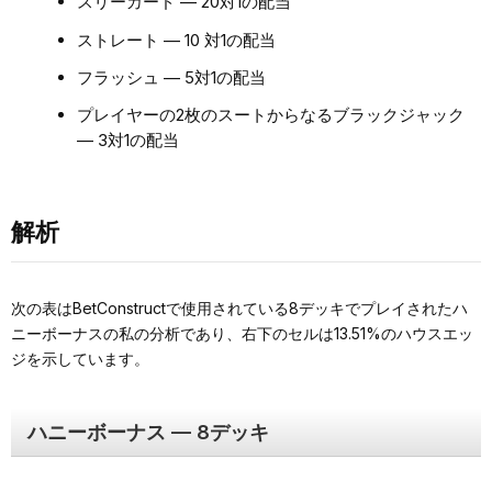
スリーカード — 20対1の配当
ストレート — 10 対1の配当
フラッシュ — 5対1の配当
プレイヤーの2枚のスートからなるブラックジャック
— 3対1の配当
解析
次の表はBetConstructで使用されている8デッキでプレイされたハ
ニーボーナスの私の分析であり、右下のセルは13.51%のハウスエッ
ジを示しています。
ハニーボーナス — 8デッキ