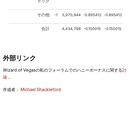
ャック
その他
-1
3,970,944
-0.895412
-0.895412
合計
4,434,768
-0.150015
-0.150015
外部リンク
Wizard of Vegasの私のフォーラムでのハニーボーナスに関する
討
論
。
作成者：
Michael Shackleford