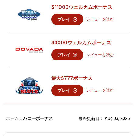
$11000
ウェルカムボーナス
プレイ
レビューを読む
$3000
ウェルカムボーナス
プレイ
レビューを読む
最大
$777
ボーナス
プレイ
レビューを読む
ホーム
ハニーボーナス
最終更新日： Aug 03, 2026
›