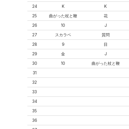
24
K
K
25
曲がった杖と鞭
花
26
10
J
27
スカラベ
質問
28
9
目
29
金
J
30
10
曲がった杖と鞭
31
32
33
34
35
36