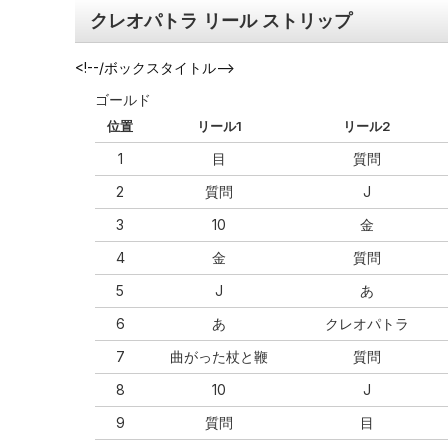
クレオパトラ リール ストリップ
<!--/ボックスタイトル-->
ゴールド
位置
リール1
リール2
1
目
質問
2
質問
J
3
10
金
4
金
質問
5
J
あ
6
あ
クレオパトラ
7
曲がった杖と鞭
質問
8
10
J
9
質問
目