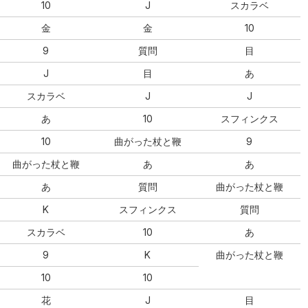
10
J
スカラベ
金
金
10
9
質問
目
J
目
あ
スカラベ
J
J
あ
10
スフィンクス
10
曲がった杖と鞭
9
曲がった杖と鞭
あ
あ
あ
質問
曲がった杖と鞭
K
スフィンクス
質問
スカラベ
10
あ
9
K
曲がった杖と鞭
10
10
花
J
目