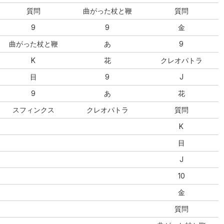
質問
曲がった杖と鞭
質問
9
9
金
曲がった杖と鞭
あ
9
K
花
クレオパトラ
目
9
J
9
あ
花
スフィンクス
クレオパトラ
質問
K
目
J
10
金
質問