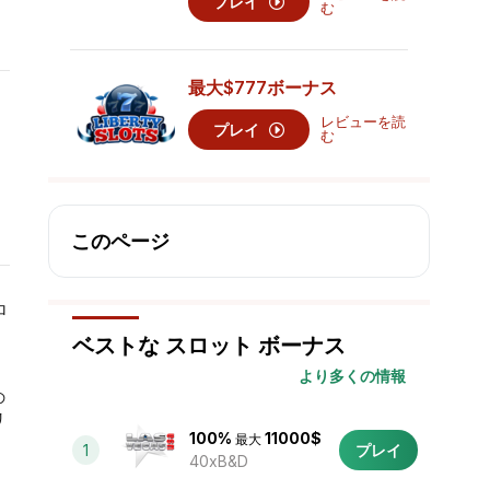
プレイ
む
最大
$777
ボーナス
レビューを読
プレイ
む
このページ
ロ
ベストな スロット ボーナス
より多くの情報
の
リ
100%
11000$
最大
1
プレイ
40xB&D