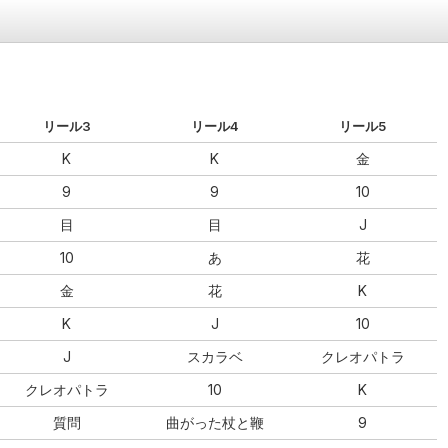
リール3
リール4
リール5
K
K
金
9
9
10
目
目
J
10
あ
花
金
花
K
K
J
10
J
スカラベ
クレオパトラ
クレオパトラ
10
K
質問
曲がった杖と鞭
9