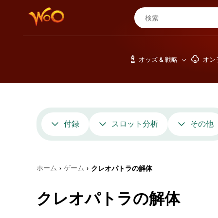
オッズ & 戦略
オン
付録
スロット分析
その他
ホーム
ゲーム
クレオパトラの解体
›
›
クレオパトラの解体