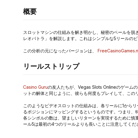
概要
スロットマシンの仕組みを解き明かし、秘密のベールを脱ぎ
レオパトラ」を解説します。これはシンプルな5リールの
この分析の元になったバージョンは、
FreeCasinoGames.n
リールストリップ
Casino Guru
の友人たちが、Vegas Slots Onlineの
ットの解体と同じように、彼らも何度もプレイして、この
このようなビデオスロットの仕組みは、各リールに1から
るポジションにマッピングするというものです。つまり、
各シンボルの数は、望ましいリターンを実現するために慎
ール5は最初の4つのリールよりも長いことに注意してくだ