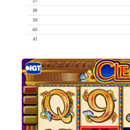
37
38
39
40
41