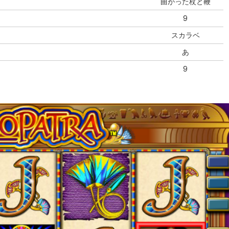
曲がった杖と鞭
9
スカラベ
あ
9