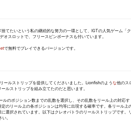
捨てたいという私の継続的な努力の一環として、IGTの人気ゲーム「ク
ビデオスロットで、フリースピンボーナスも付いています。
et
で無料でプレイできるバージョンです。
ゲームのリールストリップを提供してくださいました。Lionfishのよう
な
他のス
リールストリップを組み立てたのだと思います。
リールのポジション数までの乱数を選択し、その乱数をリール上の対応す
特定のリール上の各ポジションは均等に出現する確率です。各リール上
重に選択されています。以下はクレオパトラのリールストリップです。
さい。