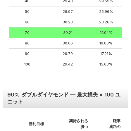
40
29.40
29.55%
50
29.97
25.96%
60
30.20
23.26%
70
30.21
21.04%
80
30.06
19.00%
90
29.79
17.21%
100
29.42
15.63%
90% ダブルダイヤモンド — 最大損失 = 100 ユ
ニット
期待される
確率
勝利目標
勝つ
成功の