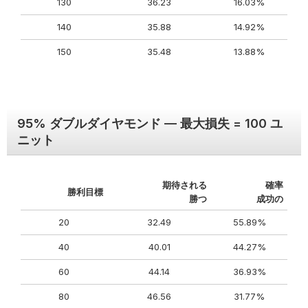
130
36.23
16.03%
140
35.88
14.92%
150
35.48
13.88%
95% ダブルダイヤモンド — 最大損失 = 100 ユ
ニット
期待される
確率
勝利目標
勝つ
成功の
20
32.49
55.89%
40
40.01
44.27%
60
44.14
36.93%
80
46.56
31.77%