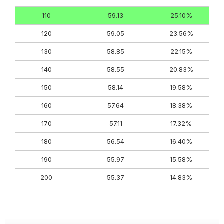
110
59.13
25.10%
120
59.05
23.56%
130
58.85
22.15%
140
58.55
20.83%
150
58.14
19.58%
160
57.64
18.38%
170
57.11
17.32%
180
56.54
16.40%
190
55.97
15.58%
200
55.37
14.83%