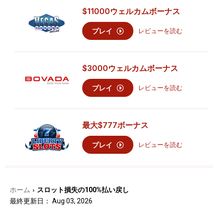
$11000
ウェルカムボーナス
プレイ
レビューを読む
$3000
ウェルカムボーナス
プレイ
レビューを読む
最大
$777
ボーナス
プレイ
レビューを読む
ホーム
スロット損失の100%払い戻し
›
最終更新日： Aug 03, 2026