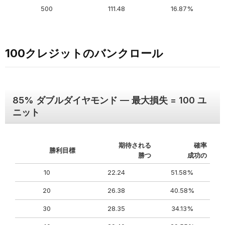
500
111.48
16.87%
100クレジットのバンクロール
85% ダブルダイヤモンド — 最大損失 = 100 ユ
ニット
期待される
確率
勝利目標
勝つ
成功の
10
22.24
51.58%
20
26.38
40.58%
30
28.35
34.13%