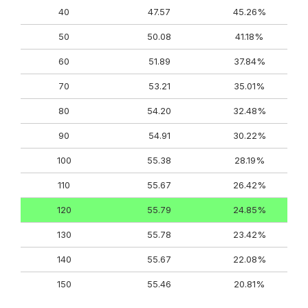
40
47.57
45.26%
50
50.08
41.18%
60
51.89
37.84%
70
53.21
35.01%
80
54.20
32.48%
90
54.91
30.22%
100
55.38
28.19%
110
55.67
26.42%
120
55.79
24.85%
130
55.78
23.42%
140
55.67
22.08%
150
55.46
20.81%