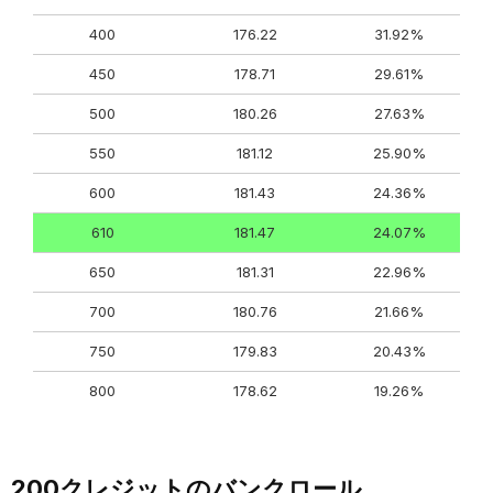
400
176.22
31.92%
450
178.71
29.61%
500
180.26
27.63%
550
181.12
25.90%
600
181.43
24.36%
610
181.47
24.07%
650
181.31
22.96%
700
180.76
21.66%
750
179.83
20.43%
800
178.62
19.26%
200クレジットのバンクロール