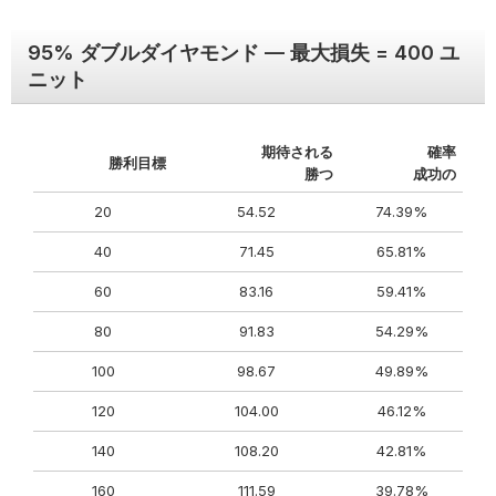
95% ダブルダイヤモンド — 最大損失 = 400 ユ
ニット
期待される
確率
勝利目標
勝つ
成功の
20
54.52
74.39%
40
71.45
65.81%
60
83.16
59.41%
80
91.83
54.29%
100
98.67
49.89%
120
104.00
46.12%
140
108.20
42.81%
160
111.59
39.78%