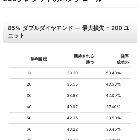
85% ダブルダイヤモンド — 最大損失 = 200 ユ
ニット
期待される
確率
勝利目標
勝つ
成功の
10
29.38
58.48%
20
35.55
48.38%
30
38.88
42.09%
40
40.97
37.40%
50
42.36
33.53%
60
43.22
30.45%