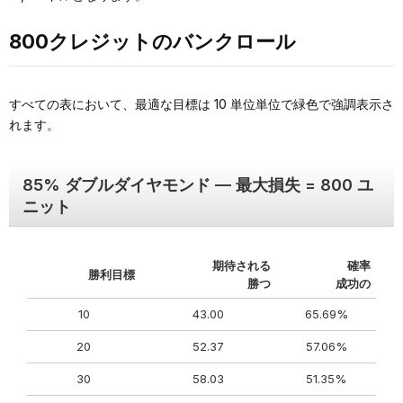
800クレジットのバンクロール
すべての表において、最適な目標は 10 単位単位で緑色で強調表示さ
れます。
85% ダブルダイヤモンド — 最大損失 = 800 ユ
ニット
期待される
確率
勝利目標
勝つ
成功の
10
43.00
65.69%
20
52.37
57.06%
30
58.03
51.35%