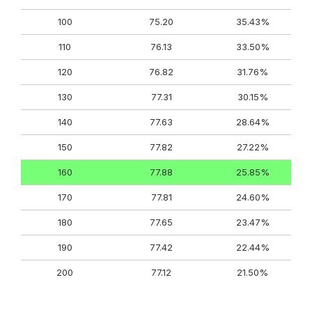
100
75.20
35.43%
110
76.13
33.50%
120
76.82
31.76%
130
77.31
30.15%
140
77.63
28.64%
150
77.82
27.22%
160
77.88
25.85%
170
77.81
24.60%
180
77.65
23.47%
190
77.42
22.44%
200
77.12
21.50%