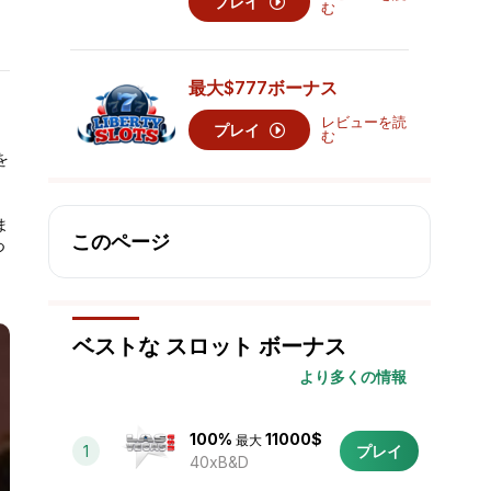
プレイ
む
最大
$777
ボーナス
レビューを読
プレイ
む
を
ま
このページ
つ
ベストな スロット ボーナス
より多くの情報
100%
11000$
最大
1
プレイ
40xB&D