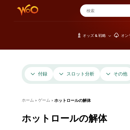
オッズ & 戦略
オン
付録
スロット分析
その他
ホーム
ゲーム
ホットロールの解体
›
›
ホットロールの解体