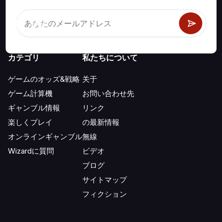
カテゴリ
私たちについて
ゲームのオッズ&戦略
关于
ゲーム計算機
お問い合わせ先
ギャンブル情報
リンク
楽しくプレイ
の最新情報
オンラインギャンブル
無線
Wizardに質問
ビデオ
ブログ
サイトマップ
フィクション