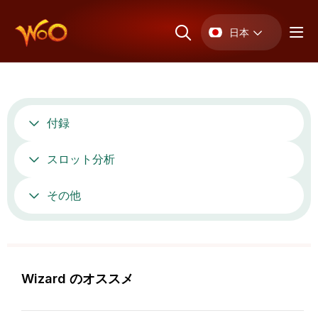
日本
付録
スロット分析
その他
Wizard のオススメ