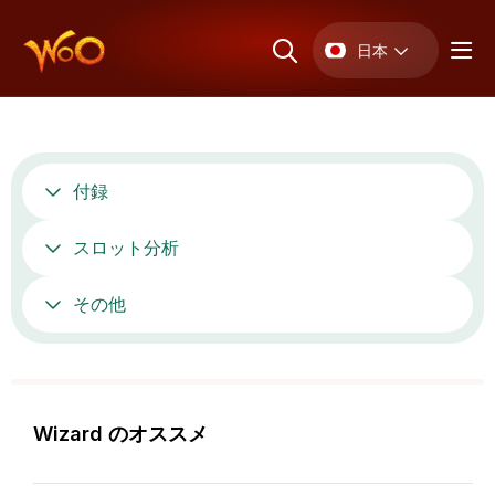
日本
付録
スロット分析
その他
Wizard のオススメ