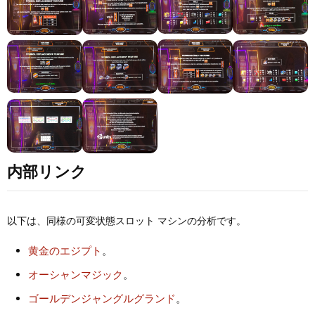
内部リンク
以下は、同様の可変状態スロット マシンの分析です。
黄金のエジプト
。
オーシャンマジック
。
ゴールデンジャングルグランド
。