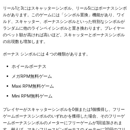
リール1と3にはスキャッターシンボル、リール5にはボーナスシンボ
ルがあります。このゲームには「シンボル置換」機能があり、ワイ
ルド、スキャッター、ボーナスシンボルといった特別なシンボルが
ランダムに他のラインペイシンボルと置き換わります。プレイヤー
のベット額が高ければ高いほど、スキャッターとボーナスシンボル
の出現数も増加します。
ボーナス シンボルには 4 つの種類があります。
ホイールボーナス
メガRPM無料ゲーム
Maxi RPM無料ゲーム
Mini RPM無料ゲーム
プレイヤーがスキャッターシンボルを0個または1個獲得し、フリー
ゲームボーナスシンボルのいずれかを獲得した場合、そのフリーゲ
ームボーナスシンボルのメーターにフリーゲームが1回追加されま
す。例えば、マキシフリースピンボーナスのメーターに20回のフリ