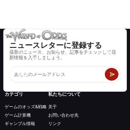
ニュースレターに登録する
最新のニュース、お知らせ、記事をチェックして最
ブラックジャック、クラップス、ルーレットなど、数百種類の
新情報を入手しましょう。
カジノゲームで数学的に正しい戦略と情報。
カテゴリ
私たちについて
ゲームのオッズ&戦略
关于
ゲーム計算機
お問い合わせ先
ギャンブル情報
リンク