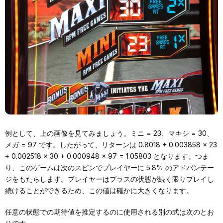
例として、上の画像を見てみましょう。ミニ = 23、マキシ = 30、
メガ = 97 です。したがって、リターンは 0.8018 + 0.003858 × 23
+ 0.002518 × 30 + 0.000948 × 97 = 1.05803 となります。つま
り、このゲームは次のスピンでプレイヤーに 5.8% のアドバンテー
ジをもたらします。プレイヤーはプラスの状態が続く限りプレイし
続けることができるため、この値は確かに大きくなります。
任意の状態での期待値を推定するのに使用される別の式は次のとお