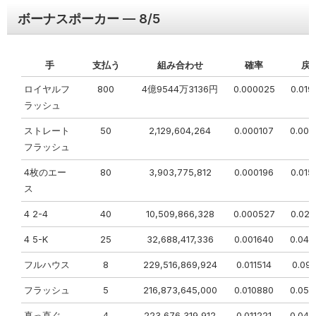
ボーナスポーカー — 8/5
手
支払う
組み合わせ
確率
戻
ロイヤルフ
800
4億9544万3136円
0.000025
0.019
ラッシュ
ストレート
50
2,129,604,264
0.000107
0.005
フラッシュ
4枚のエー
80
3,903,775,812
0.000196
0.015
ス
4 2-4
40
10,509,866,328
0.000527
0.021
4 5-K
25
32,688,417,336
0.001640
0.040
フルハウス
8
229,516,869,924
0.011514
0.092
フラッシュ
5
216,873,645,000
0.010880
0.054
真っ直ぐ
4
223,676,319,912
0.011221
0.044