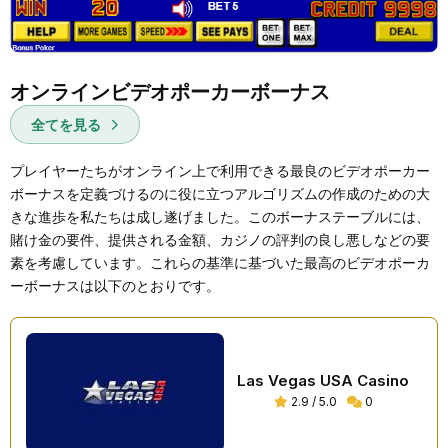
オンラインビデオポーカーボーナス
全てを見る
プレイヤーたちがオンライン上で利用できる最良のビデオポーカー
ボーナスを定義づけるのに役に立つアルゴリズムの作成のための大
きな進歩を私たちは成し遂げました。このボーナステーブルには、
賭け金の要件、提供される金額、カジノの評判の良し悪しなどの要
素を考慮しています。これらの基準に基づいた最高のビデオポーカ
ーボーナスは以下のとおりです。
Las Vegas USA Casino
2.9 / 5.0
0