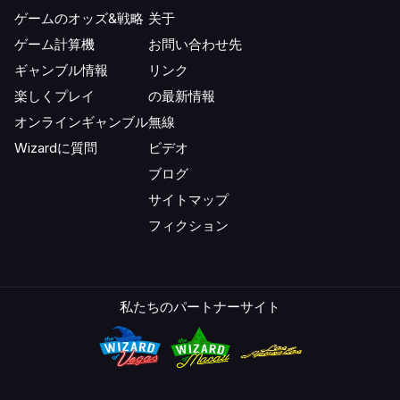
Red Rake
ゲームのオッズ&戦略
关于
805
8
レビュー
Gaming
ゲーム計算機
お問い合わせ先
ギャンブル情報
リンク
GameArt
781
5
レビュー
楽しくプレイ
の最新情報
オンラインギャンブル
無線
iSoftBet
501
9
レビュー
Wizardに質問
ビデオ
ブログ
サイトマップ
Spin Games
298
4
レビュー
フィクション
Rival
258
13
レビュー
私たちのパートナーサイト
Real Time
254
26
レビュー
Gaming
Saucify
184
7
レビュー