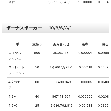
合計
1,661,102,543,100
1.000000
0.96049
ボーナスポーカー — 10/8/6/3/1
手
支払う
組み合わせ
確率
戻る
ロイヤルフ
800
35,067,451
0.000021
0.01688
ラッシュ
ストレート
50
1億9667万2871
0.000118
0.00592
フラッシュ
4枚のエー
80
307,430,349
0.000185
0.01480
ス
4 2-4
40
867,143,504
0.000522
0.02088
4 5-K
25
2,626,792,815
0.001581
0.03953