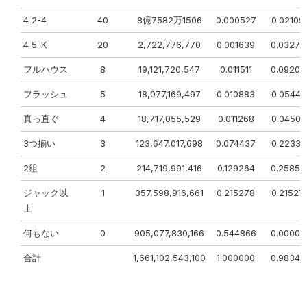
4 2-4
40
8億7582万1506
0.000527
0.02109
4 5-K
20
2,722,776,770
0.001639
0.03278
フルハウス
8
19,121,720,547
0.011511
0.09209
フラッシュ
5
18,077,169,497
0.010883
0.05441
真っ直ぐ
4
18,717,055,529
0.011268
0.04507
3つ揃い
3
123,647,017,698
0.074437
0.22331
2組
2
214,719,991,416
0.129264
0.25852
ジャック以
1
357,598,916,661
0.215278
0.21527
上
何もない
0
905,077,830,166
0.544866
0.00000
合計
1,661,102,543,100
1.000000
0.98346