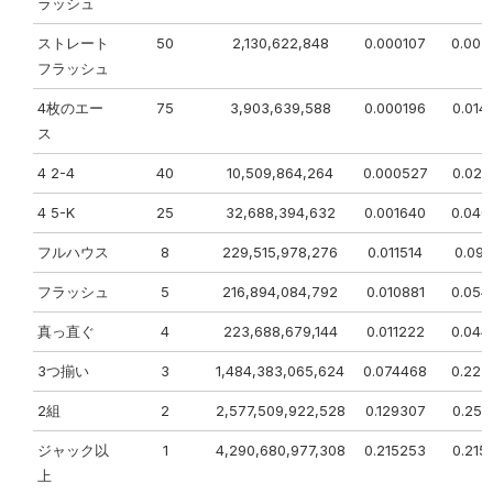
ラッシュ
ストレート
50
2,130,622,848
0.000107
0.005
フラッシュ
4枚のエー
75
3,903,639,588
0.000196
0.014
ス
4 2-4
40
10,509,864,264
0.000527
0.021
4 5-K
25
32,688,394,632
0.001640
0.040
フルハウス
8
229,515,978,276
0.011514
0.092
フラッシュ
5
216,894,084,792
0.010881
0.054
真っ直ぐ
4
223,688,679,144
0.011222
0.044
3つ揃い
3
1,484,383,065,624
0.074468
0.223
2組
2
2,577,509,922,528
0.129307
0.258
ジャック以
1
4,290,680,977,308
0.215253
0.215
上