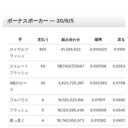
ボーナスポーカー — 30/6/5
手
支払う
組み合わせ
確率
戻る
ロイヤルフ
800
41,349,622
0.000025
0.01991
ラッシュ
ストレート
50
1億7920万9597
0.000108
0.00539
フラッシュ
4枚のエー
30
3,923,725,361
0.002362
0.07086
ス
フルハウス
6
19,120,523,169
0.011511
0.06906
フラッシュ
5
18,120,585,436
0.010909
0.05454
真っ直ぐ
4
18,740,950,973
0.011282
0.04512