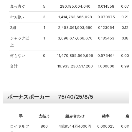
真っ直ぐ
5
290,185,004,040
0.014558
0.072
3つ揃い
3
1,414,763,666,028
0.070975
0.212
2組
1
2,453,061,903,660
0.123064
0.123
ジャック以
1
3,696,677,666,676
0.185453
0.185
上
何もない
0
11,470,855,569,996
0.575464
0.000
合計
19,933,230,517,200
1.000000
0.993
ボーナスポーカー — 75/40/25/8/5
手
支払う
組み合わせ
確率
戻
ロイヤルフ
800
4億9544万4000円
0.000025
0.019