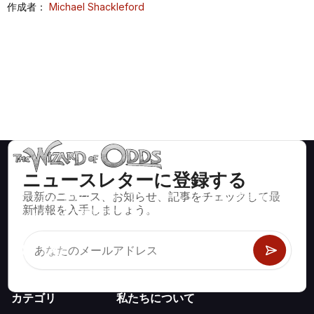
作成者：
Michael Shackleford
Play'n GO
1337
14
レビュー
Wazdan
1258
4
レビュー
BGAMING
1093
19
レビュー
Habanero
ニュースレターに登録する
992
10
レビュー
Systems
最新のニュース、お知らせ、記事をチェックして最
ブラックジャック、クラップス、ルーレットなど、数百種類の
新情報を入手しましょう。
カジノゲームで数学的に正しい戦略と情報。
Playtech
940
45
レビュー
Novomatic
812
6
レビュー
カテゴリ
私たちについて