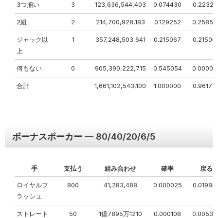
3つ揃い
3
123,636,544,403
0.074430
0.22329
2組
2
214,700,928,183
0.129252
0.25850
ジャック以
1
357,248,503,641
0.215067
0.21506
上
何もない
0
905,390,222,715
0.545054
0.00000
合計
1,661,102,543,100
1.000000
0.96177
ボーナスポーカー — 80/40/20/6/5
手
支払う
組み合わせ
確率
戻る
ロイヤルフ
800
41,283,488
0.000025
0.01988
ラッシュ
ストレート
50
1億7895万1210
0.000108
0.00538