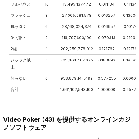
フルハウス
10
18,495,137,472
0.011134
0.11134
フラッシュ
8
27,005,281,578
0.016257
0.13006
真っ直ぐ
6
28,168,024,374
0.016957
0.10174
3つ揃い
3
116,797,603,100
0.070313
0.21094
2組
1
202,259,778,012
0.121762
0.12176
ジャック以
1
305,464,467,075
0.183893
0.18389
上
何もない
0
958,879,144,499
0.577255
0.00000
合計
1,661,102,543,100
1.000000
0.95777
Video Poker (43) を提供するオンラインカジ
ノソフトウェア