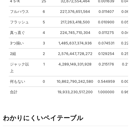
4 5-K
25
32,672,554,464
0.001639
0.04
フルハウス
6
227,376,651,564
0.011407
0.06
フラッシュ
5
217,263,418,500
0.010900
0.05
真っ直ぐ
4
224,745,710,304
0.011275
0.04
3つ揃い
3
1,485,637,374,936
0.074531
0.22
2組
2
2,576,447,728,272
0.129254
0.25
ジャック以
1
4,289,149,331,928
0.215176
0.21
上
何もない
0
10,862,790,242,580
0.544959
0.00
合計
19,933,230,517,200
1.000000
0.96
わかりにくいペイテーブル