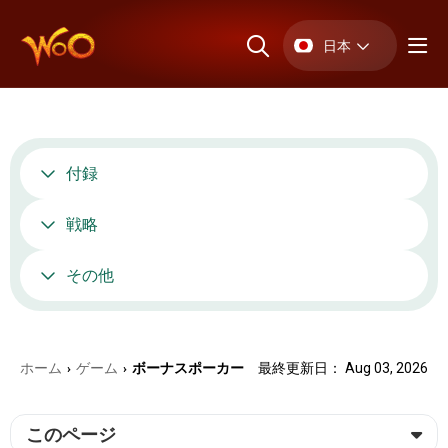
日本
付録
戦略
その他
ホーム
ゲーム
ボーナスポーカー
最終更新日： Aug 03, 2026
›
›
このページ