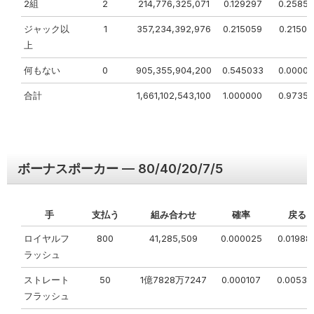
2組
2
214,776,325,071
0.129297
0.2585
ジャック以
1
357,234,392,976
0.215059
0.21505
上
何もない
0
905,355,904,200
0.545033
0.0000
合計
1,661,102,543,100
1.000000
0.9735
ボーナスポーカー — 80/40/20/7/5
手
支払う
組み合わせ
確率
戻る
ロイヤルフ
800
41,285,509
0.000025
0.01988
ラッシュ
ストレート
50
1億7828万7247
0.000107
0.00536
フラッシュ