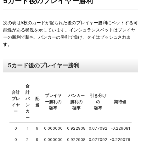
5カード後のプレイヤー勝利
次の表は5枚のカードが配られた後のプレイヤー勝利にベットする可
能性がある状況を示しています。インシュランスベットはプレイヤ
ーの勝利で勝ち、バンカーの勝利で負け、タイはプッシュされま
す。
5カード後のプレイヤー勝利
合
合計
計
プレイヤ
バンカー
引き分け
プレ
バ
配
ー勝利の
勝利の
の
期待値
イヤ
ン
当
確率
確率
確率
ー
カ
ー
0
1
9
0.000000
0.922908
0.077092
-0.229081
0
2
9
0.000000
0.922908
0.077092
-0.229076