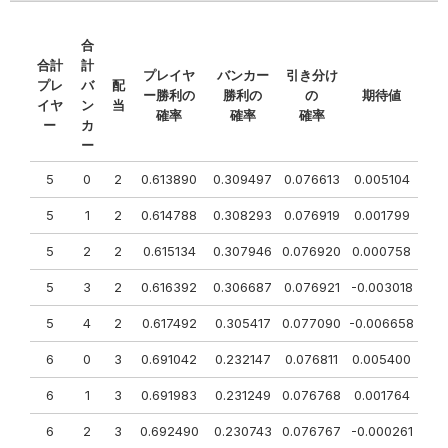
合
合計
計
プレイヤ
バンカー
引き分け
プレ
バ
配
ー勝利の
勝利の
の
期待値
イヤ
ン
当
確率
確率
確率
ー
カ
ー
5
0
2
0.613890
0.309497
0.076613
0.005104
5
1
2
0.614788
0.308293
0.076919
0.001799
5
2
2
0.615134
0.307946
0.076920
0.000758
5
3
2
0.616392
0.306687
0.076921
-0.003018
5
4
2
0.617492
0.305417
0.077090
-0.006658
6
0
3
0.691042
0.232147
0.076811
0.005400
6
1
3
0.691983
0.231249
0.076768
0.001764
6
2
3
0.692490
0.230743
0.076767
-0.000261