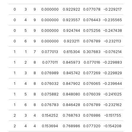
0
3
9
0.000000
0.922922
0.077078
-0.229217
0
4
9
0.000000
0.923557
0.076443
-0.235565
0
5
9
0.000000
0.924744
0.075256
-0.247438
0
6
9
0.000000
0.923211
0.076789
-0.232113
1
1
7
0.077013
0.615304
0.307683
-0.076214
1
2
8
0.077011
0.845973
0.077016
-0.229883
1
3
8
0.076989
0.845742
0.077269
-0.229829
1
4
8
0.076032
0.847902
0.076065
-0.239644
1
5
8
0.075882
0.848080
0.076039
-0.241025
1
6
8
0.076783
0.846428
0.076789
-0.232162
2
3
4
0.154252
0.768763
0.076986
-0.151755
2
4
4
0.153694
0.768986
0.077320
-0.154208