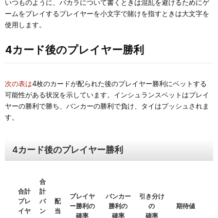
いつものように、バカラについて書くときは混乱を避けるためにゲ
ームをプレイするプレイヤーを小文字で賭けを指すときは大文字を
使用します。
4カード後のプレイヤー勝利
次の表は
4枚のカードが配られた後のプレイヤー勝利にベットする
可能性がある状況を示しています。インシュランスベットはプレイ
ヤーの勝利で勝ち、バンカーの勝利で負け、タイはプッシュされま
す。
4カード後のプレイヤー勝利
合
合計
計
プレイヤ
バンカー
引き分け
プレ
バ
配
ー勝利の
勝利の
の
期待値
イヤ
ン
当
確率
確率
確率