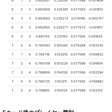
6
1
3
0.692651
0.230281
0.077068
-0.001808
6
2
3
0.692656
0.230281
0.077063
-0.001813
6
3
3
0.693562
0.230272
0.076166
-0.002747
6
4
3
0.692650
0.230277
0.077073
-0.001817
6
5
3
0.691743
0.231193
0.077065
0.001835
7
0
4
0.769393
0.154340
0.076268
-0.152035
7
1
4
0.769718
0.153216
0.077066
-0.156852
7
2
4
0.769708
0.153224
0.077068
-0.156814
7
3
4
0.768806
0.154128
0.077066
-0.152294
7
4
4
0.769725
0.153211
0.077065
-0.156882
7
5
4
0.768810
0.154124
0.077066
-0.152312