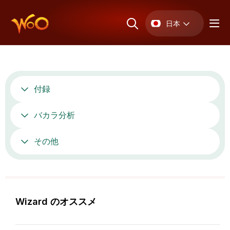
日本
付録
バカラ分析
その他
Wizard のオススメ